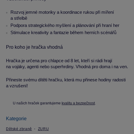
Rozvoj jemné motoriky a koordinace rukou při míření
a střelbě
Podpora strategického myšlení a plánování při hraní her
Stimulace kreativity a fantazie během herních scénářů
Pro koho je hračka vhodná
Hračka je určena pro chlapce od 8 let, kteří si rádi hrají
na vojáky, agenti nebo superhrdiny. Vhodná pro doma i na ven.
Přineste svému dítěti hračku, která mu přinese hodiny radosti
a vzrušení!
U našich hraček garantujeme
kvalitu a bezpečnost
.
Kategorie
Dětské zbraně
ZURU