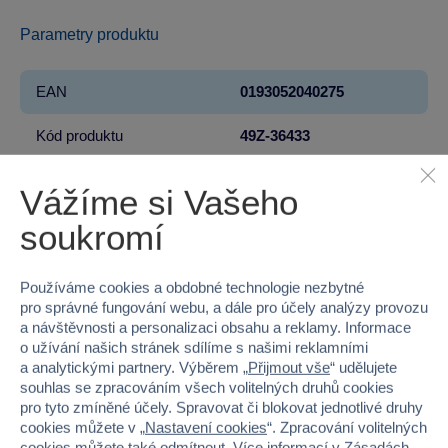
Parametry produktu
EAN
0193052040275
Kód produktu
49Z-36433
Značka
ZURU
Vážíme si Vašeho
Řada
X-SHOT
soukromí
Věk od
8
Používáme cookies a obdobné technologie nezbytné
pro správné fungování webu, a dále pro účely analýzy provozu
Pohlaví
KLUK
a návštěvnosti a personalizaci obsahu a reklamy. Informace
o užívání našich stránek sdílíme s našimi reklamními
Materiál
PLAST
a analytickými partnery. Výběrem „
Přijmout vše
“ udělujete
souhlas se zpracováním všech volitelných druhů cookies
Šířka
6.5
pro tyto zmíněné účely. Spravovat či blokovat jednotlivé druhy
cookies můžete v „
Nastavení cookies
“. Zpracování volitelných
Výška
21.5
cookies můžete také
odmítnout
. Více informací v
Zásadách