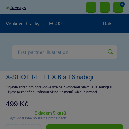
0
Venkovní hračky
LEGO®
Další
Pro kluky
Pro holky
Pro nejmenší
NOVINKY
X-SHOT REFLEX 6 s 16 náboji
Objevte zbraň pro opravdové střelce! S otočnou hlavní a 16 náboji si
užijete nekonečnou zábavu až na 27 metrů.
Více informací
499 Kč
skladem 5 kusů
Nyní dostupné pouze na prodejnách