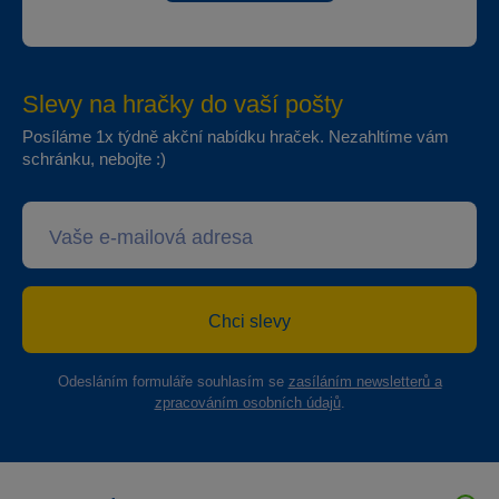
Slevy na hračky do vaší pošty
Posíláme 1x týdně akční nabídku hraček. Nezahltíme vám
schránku, nebojte :)
Chci slevy
Odesláním formuláře souhlasím se
zasíláním newsletterů a
zpracováním osobních údajů
.