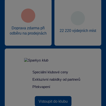
Doprava zdarma při
22 220 výdejních míst
odběru na prodejnách
Speciální klubové ceny
Exkluzivní nabídky od partnerů
Překvapení
Vstoupit do klubu