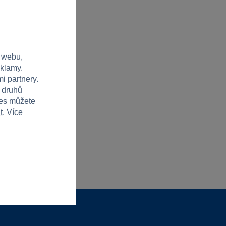
 webu,
eklamy.
i partnery.
h druhů
ies můžete
t
. Více