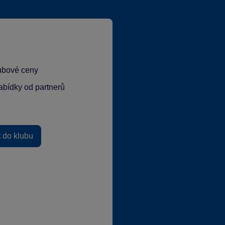
lubové ceny
abídky od partnerů
t do klubu