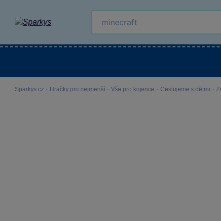
Kategorie
Venkovní hračky
LEGO®
Pro 
Sparkys.cz
·
Hračky pro nejmenší
·
Vše pro kojence
·
Cestujeme s dětmi
·
Z