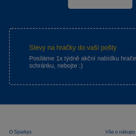
Slevy na hračky do vaší pošty
Posíláme 1x týdně akční nabídku hrač
schránku, nebojte :)
O Sparkys
Vše o nákupu