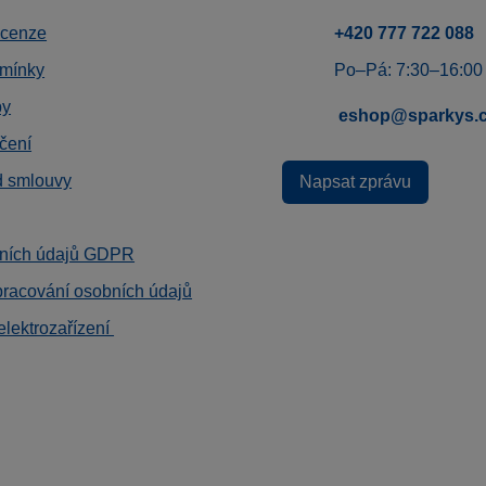
ecenze
+420 777 722 088
mínky
Po–Pá: 7:30–16:00
by
eshop@sparkys.
čení
d smlouvy
Napsat zprávu
ních údajů GDPR
pracování osobních údajů
elektrozařízení