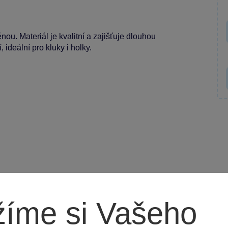
u. Materiál je kvalitní a zajišťuje dlouhou
 ideální pro kluky i holky.
íme si Vašeho