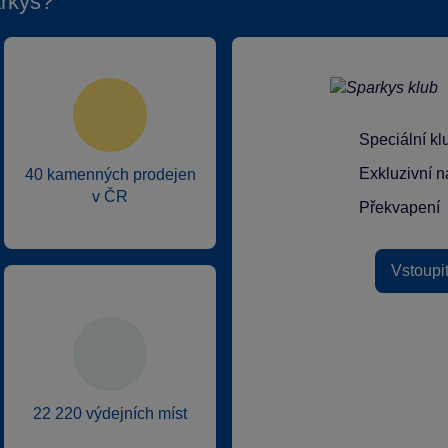
rkys?
Speciální k
Exkluzivní n
40 kamenných prodejen
v ČR
Překvapení
Vstoupi
22 220 výdejních míst