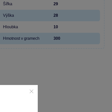
Šířka
29
Výška
28
Hloubka
10
Hmotnost v gramech
300