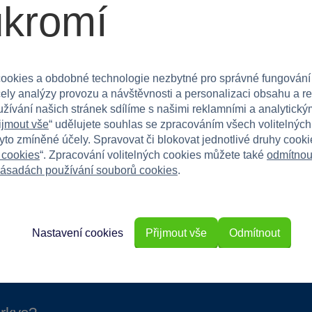
ukromí
kluky, tak pro holky a perfektně se hodí na výlety, do
ookies a obdobné technologie nezbytné pro správné fungování
během cestování a užijte si společné dobrodružství
čely analýzy provozu a návštěvnosti a personalizaci obsahu a r
užívání našich stránek sdílíme s našimi reklamními a analytickým
ijmout vše
“ udělujete souhlas se zpracováním všech volitelnýc
tyto zmíněné účely. Spravovat či blokovat jednotlivé druhy cook
 cookies
“. Zpracování volitelných cookies můžete také
odmítnou
ásadách používání souborů cookies
.
Nastavení cookies
Přijmout vše
Odmítnout