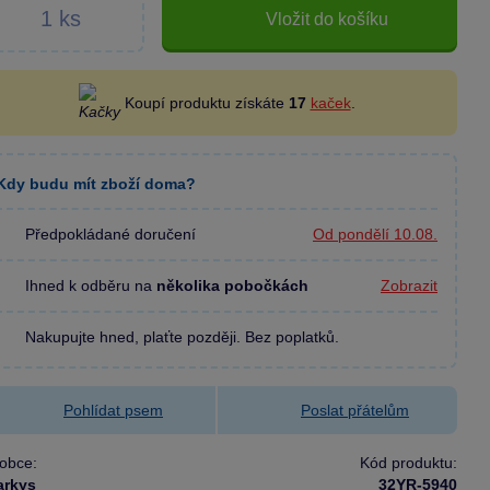
Vložit do košíku
Koupí produktu získáte
17
kaček
.
Kdy budu mít zboží doma?
Předpokládané doručení
Od pondělí 10.08.
Ihned k odběru na
několika pobočkách
Zobrazit
Nakupujte hned, plaťte později. Bez poplatků.
Pohlídat psem
Poslat přátelům
obce:
Kód produktu:
arkys
32YR-5940