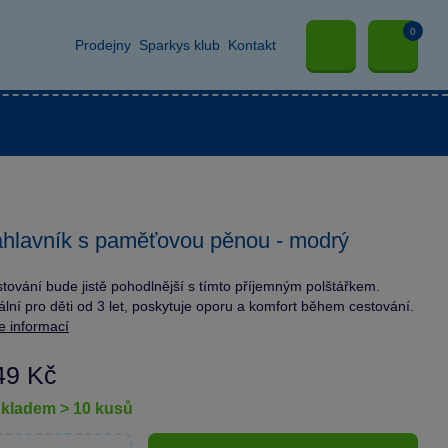
0
Prodejny
Sparkys klub
Kontakt
hlavník s paměťovou pěnou - modrý
tování bude jistě pohodlnější s tímto příjemným polštářkem.
ální pro děti od 3 let, poskytuje oporu a komfort během cestování.
e informací
49 Kč
skladem > 10 kusů