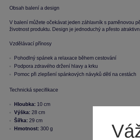
Obsah balení a design
V balení můžete očekávat jeden záhlavník s paměnovou pěno
životnost produktu. Design je jednoduchý a přesto atraktivní,
Vzdělávací přínosy
Pohodlný spánek a relaxace během cestování
Podpora zdravého držení hlavy a krku
Pomoc při zlepšení spánkových návyků dětí na cestách
Technická specifikace
Hloubka:
10 cm
Výška:
28 cm
Šířka:
29 cm
Váž
Hmotnost:
300 g