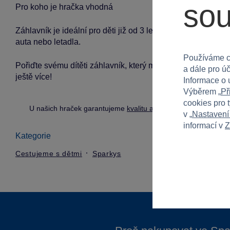
so
Pro koho je hračka vhodná
Záhlavník je ideální pro děti již od 3 let. Je vhodný jak pro 
auta nebo letadla.
Používáme c
Pořiďte svému dítěti záhlavník, který mu poskytne pohodlí 
a dále pro ú
ještě více!
Informace o 
Výběrem „
Př
cookies pro 
U našich hraček garantujeme
kvalitu a bezpečnost
.
v „
Nastavení
informací v
Z
Kategorie
Cestujeme s dětmi
Sparkys