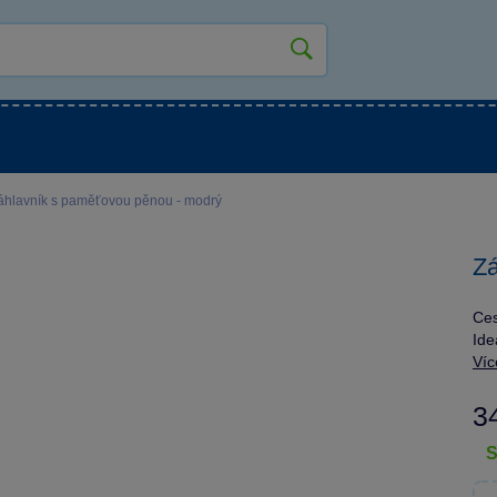
kluky
Pro holky
Pro nejmenší
NOVINKY
áhlavník s paměťovou pěnou - modrý
Zá
Ces
Ide
Víc
3