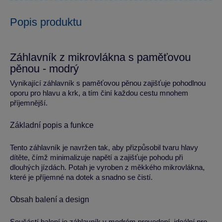
Popis produktu
Záhlavník z mikrovlákna s paměťovou
pěnou - modrý
Vynikající záhlavník s paměťovou pěnou zajišťuje pohodlnou
oporu pro hlavu a krk, a tím činí každou cestu mnohem
příjemnější.
Základní popis a funkce
Tento záhlavník je navržen tak, aby přizpůsobil tvaru hlavy
dítěte, čímž minimalizuje napětí a zajišťuje pohodu při
dlouhých jízdách. Potah je vyroben z měkkého mikrovlákna,
které je příjemné na dotek a snadno se čistí.
Obsah balení a design
Součástí balení je záhlavník v modrém provedení, ideální pro