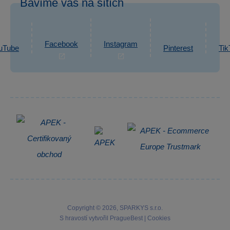
Bavíme vás na sítích
eshop@sparkys.cz
Reklamace
Ochrana osobních údajů GDPR
Napsat zprávu
Informace o zpracování osobních údajů
Facebook
Instagram
uTube
Pinterest
Tik
Zpětný odběr elektrozařízení
Copyright © 2026, SPARKYS s.r.o.
S hravostí vytvořil
PragueBest
|
Cookies