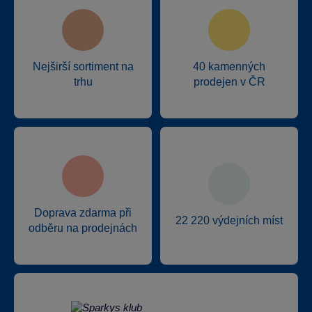
Nejširší sortiment na
40 kamenných
trhu
prodejen v ČR
Doprava zdarma při
22 220 výdejních míst
odběru na prodejnách