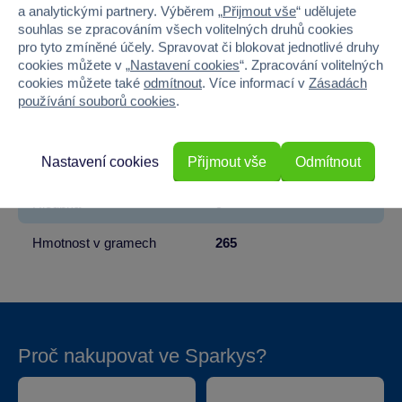
Věk od
3
a analytickými partnery. Výběrem „
Přijmout vše
“ udělujete
souhlas se zpracováním všech volitelných druhů cookies
Pohlaví
HOLKA, KLUK
pro tyto zmíněné účely. Spravovat či blokovat jednotlivé druhy
cookies můžete v „
Nastavení cookies
“. Zpracování volitelných
cookies můžete také
odmítnout
. Více informací v
Zásadách
Materiál
PLYŠ
používání souborů cookies
.
Šířka
30
Nastavení cookies
Přijmout vše
Odmítnout
Výška
30
Hloubka
9
Hmotnost v gramech
265
Proč nakupovat ve Sparkys?