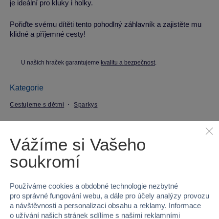
je ideální pro kluky i holky.
Pořiďte svému dítěti tento pohodlný záhlavník a zajistěte mu
klidné a příjemné cesty!
U našich hraček garantujeme
kvalitu a bezpečnost
.
Kategorie
Cestujeme s dětmi
Sparkys
Parametry produktu
Vážíme si Vašeho
soukromí
EAN
8592525915799
Kód produktu
32YR-0201E
Používáme cookies a obdobné technologie nezbytné
pro správné fungování webu, a dále pro účely analýzy provozu
Značka
Sparkys
a návštěvnosti a personalizaci obsahu a reklamy. Informace
o užívání našich stránek sdílíme s našimi reklamními