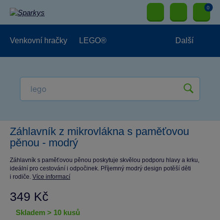
0
Venkovní hračky
LEGO®
Další
Pro kluky
Pro holky
Pro nejmenší
NOVINKY
Záhlavník z mikrovlákna s paměťovou
pěnou - modrý
Záhlavník s paměťovou pěnou poskytuje skvělou podporu hlavy a krku,
ideální pro cestování i odpočinek. Příjemný modrý design potěší děti
i rodiče.
Více informací
349 Kč
skladem > 10 kusů