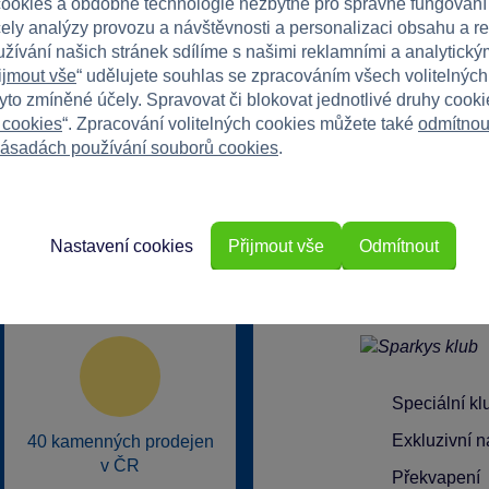
ookies a obdobné technologie nezbytné pro správné fungování
čely analýzy provozu a návštěvnosti a personalizaci obsahu a r
užívání našich stránek sdílíme s našimi reklamními a analytickým
ijmout vše
“ udělujete souhlas se zpracováním všech volitelnýc
tyto zmíněné účely. Spravovat či blokovat jednotlivé druhy cook
 cookies
“. Zpracování volitelných cookies můžete také
odmítnou
ásadách používání souborů cookies
.
Nastavení cookies
Přijmout vše
Odmítnout
rkys?
Speciální k
Exkluzivní n
40 kamenných prodejen
v ČR
Překvapení