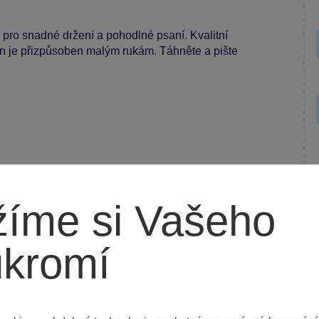
 pro snadné držení a pohodlné psaní. Kvalitní
ign je přizpůsoben malým rukám. Táhněte a pište
íme si Vašeho
žití doma, ve škole nebo na výlety.
ukromí
jeho lásku k psaní a kreslení!