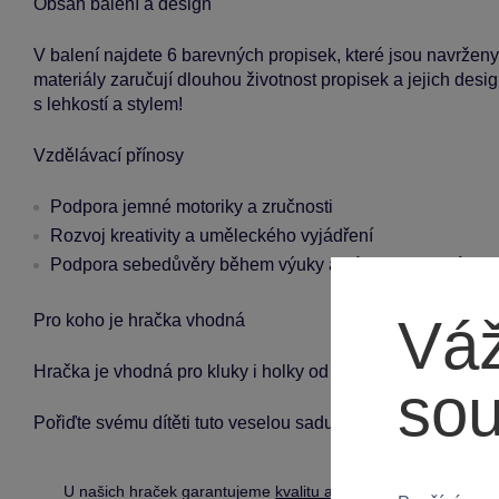
Obsah balení a design
V balení najdete 6 barevných propisek, které jsou navrženy
materiály zaručují dlouhou životnost propisek a jejich des
s lehkostí a stylem!
Vzdělávací přínosy
Podpora jemné motoriky a zručnosti
Rozvoj kreativity a uměleckého vyjádření
Podpora sebedůvěry během výuky a zábavy s psaním
Váž
Pro koho je hračka vhodná
Hračka je vhodná pro kluky i holky od 5 let. Skvělá pro pou
so
Pořiďte svému dítěti tuto veselou sadu propisek a podpořte 
U našich hraček garantujeme
kvalitu a bezpečnost
.