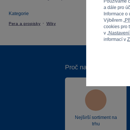
Používáme c
a dále pro ú
Kategorie
Informace o 
Výběrem „
Př
Pera a propisky
Wiky
cookies pro 
v „
Nastavení
informací v
Z
Proč nakupovat ve Spa
Nejširší sortiment na
trhu