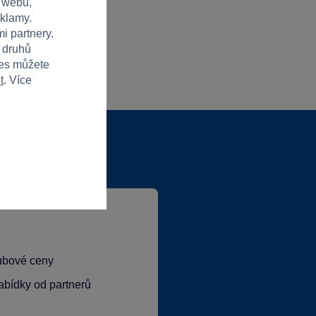
 webu,
eklamy.
i partnery.
h druhů
ies můžete
t
. Více
lubové ceny
abídky od partnerů