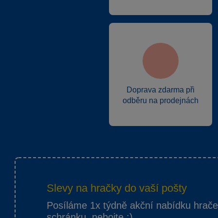
Doprava zdarma při
odběru na prodejnách
Slevy na hračky do vaší pošty
Posíláme 1x týdně akční nabídku hrač
schránku, nebojte :)