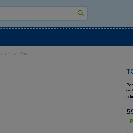
kluky
Pro holky
Pro nejmenší
NOVINKY
arevná sada 6 ks
TO
Bar
ve 
a k
5