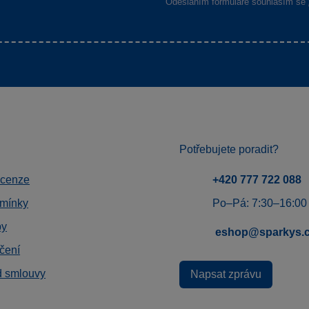
Odesláním formuláře souhlasím se
Potřebujete poradit?
ecenze
+420 777 722 088
mínky
Po–Pá: 7:30–16:00
by
eshop@sparkys.
čení
d smlouvy
Napsat zprávu