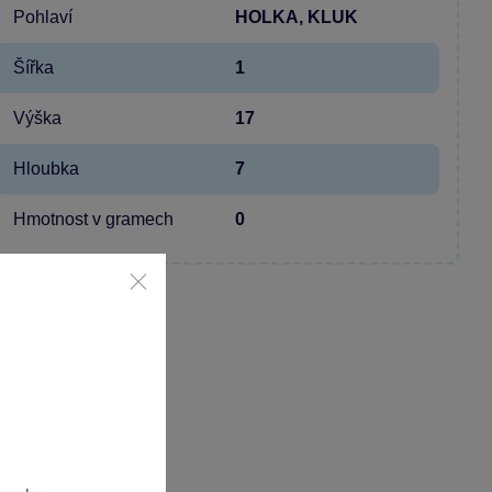
Pohlaví
HOLKA, KLUK
Šířka
1
Výška
17
Hloubka
7
Hmotnost v gramech
0