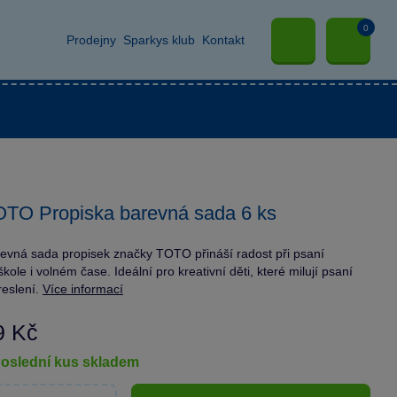
0
Prodejny
Sparkys klub
Kontakt
TO Propiska barevná sada 6 ks
evná sada propisek značky TOTO přináší radost při psaní
škole i volném čase. Ideální pro kreativní děti, které milují psaní
reslení.
Více informací
9 Kč
poslední kus skladem