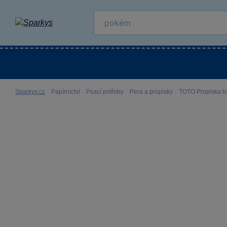
Kategorie
Venkovní hračky
LEGO®
Pro 
Sparkys.cz
·
Papírnictví
·
Psací potřeby
·
Pera a propisky
·
TOTO Propiska b