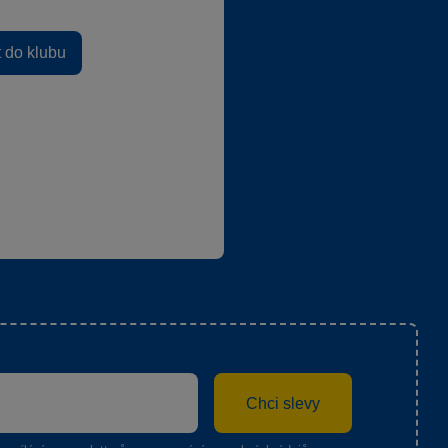
t do klubu
Chci slevy