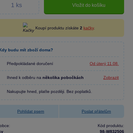
Vložit do košíku
Koupí produktu získáte
2
kačky
.
Kdy budu mít zboží doma?
Předpokládané doručení
Od úterý 11.08.
Ihned k odběru na
několika pobočkách
Zobrazit
Nakupujte hned, plaťte později. Bez poplatků.
Pohlídat psem
Poslat přátelům
obce:
Kód produktu:
ky
98-W832506