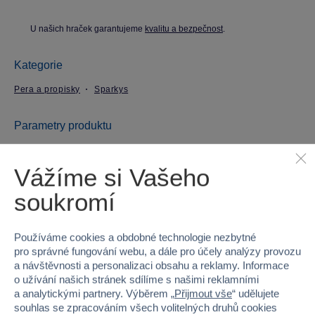
U našich hraček garantujeme
kvalitu a bezpečnost
.
Kategorie
Pera a propisky
Sparkys
Parametry produktu
EAN
8592525670858
Vážíme si Vašeho
soukromí
Kód produktu
25MS-100-12PB
Značka
Sparkys
Používáme cookies a obdobné technologie nezbytné
pro správné fungování webu, a dále pro účely analýzy provozu
Licence
CreaFun
a návštěvnosti a personalizaci obsahu a reklamy. Informace
o užívání našich stránek sdílíme s našimi reklamními
Věk od
3
a analytickými partnery. Výběrem „
Přijmout vše
“ udělujete
souhlas se zpracováním všech volitelných druhů cookies