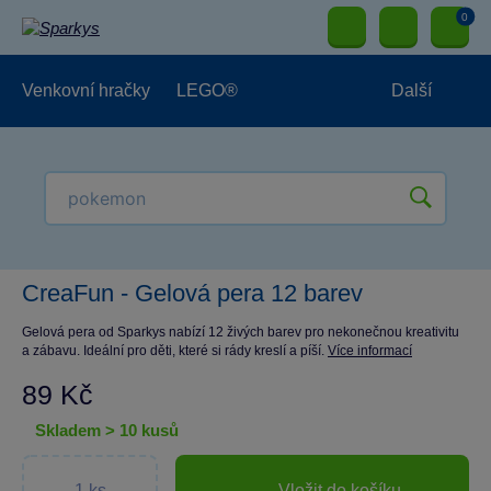
0
Venkovní hračky
LEGO®
Další
Pro kluky
Pro holky
Pro nejmenší
NOVINKY
CreaFun - Gelová pera 12 barev
Gelová pera od Sparkys nabízí 12 živých barev pro nekonečnou kreativitu
a zábavu. Ideální pro děti, které si rády kreslí a píší.
Více informací
89 Kč
skladem > 10 kusů
Vložit do košíku