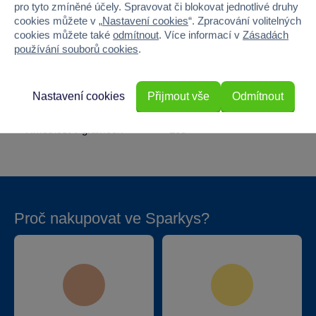
Pohlaví
HOLKA, KLUK
pro tyto zmíněné účely. Spravovat či blokovat jednotlivé druhy
cookies můžete v „
Nastavení cookies
“. Zpracování volitelných
cookies můžete také
odmítnout
. Více informací v
Zásadách
Šířka
13.7
používání souborů cookies
.
Výška
18
Nastavení cookies
Přijmout vše
Odmítnout
Hloubka
1.5
Hmotnost v gramech
105
Proč nakupovat ve Sparkys?