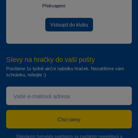
Překvapení
Vstoupit do klubu
Slevy na hračky do vaší pošty
Posíláme 1x týdně akční nabídku hraček. Nezahltíme vám
schránku, nebojte :)
Chci slevy
Odesláním formuláře souhlasím se
zasíláním newsletterů a