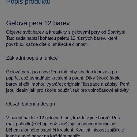
Popis produktu
Gelová pera 12 barev
Objevte svět barev a kreativity s gelovými pery od Sparkys!
Tato sada nabízí bohatou paletu 12 různých barev, které
povzbudí každé dítě k umělecké činnosti.
Základní popis a funkce
Gelová pera jsou navržena tak, aby snadno klouzala po
papíře, což usnadňuje kreslení a psaní. Díky široké škále
barev si děti mohou vytvářet originální ilustrace a zápisy. Perá
jsou ideální jak pro školní použití, tak pro volnočasové aktivity.
Obsah balení a design
V balení najdete 12 gelových per, každé v jiné barvě. Pera
mají pohodlný úchop, což zajišťuje snadnou manipulaci
během dlouhého psaní či kreslení. Kvalitní inkoust zajišťuje
jasné a syté barvy na každém papíře.