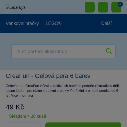
0
Venkovní hračky
LEGO®
Další
Pro kluky
Pro holky
Pro nejmenší
NOVINKY
CreaFun - Gelová pera 6 barev
Gelová pera CreaFun v šesti atraktivních barvách podněcují kreativitu dětí
a jsou ideální pro různé kreativní projekty. Perfektní pro malé umělce od 6
let.
Více informací
49 Kč
skladem > 10 kusů