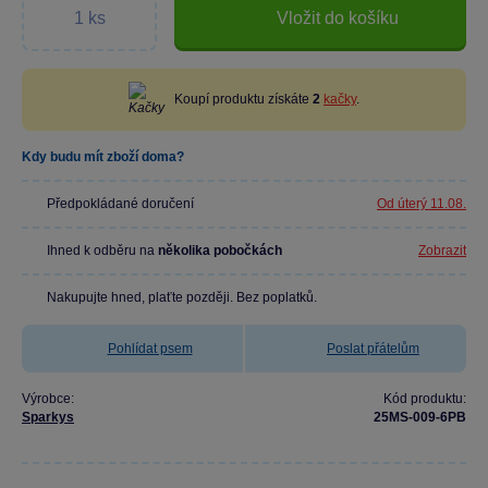
Vložit do košíku
Koupí produktu získáte
2
kačky
.
Kdy budu mít zboží doma?
Předpokládané doručení
Od úterý 11.08.
Ihned k odběru na
několika pobočkách
Zobrazit
Nakupujte hned, plaťte později. Bez poplatků.
Pohlídat psem
Poslat přátelům
Výrobce:
Kód produktu:
Sparkys
25MS-009-6PB