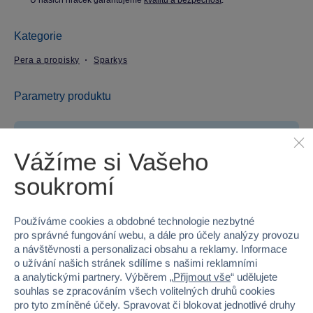
U našich hraček garantujeme
kvalitu a bezpečnost
.
Kategorie
Pera a propisky
Sparkys
Parametry produktu
EAN
8592525670834
Vážíme si Vašeho
Kód produktu
25MS-009-6PB
soukromí
Značka
Sparkys
Používáme cookies a obdobné technologie nezbytné
Licence
CreaFun
pro správné fungování webu, a dále pro účely analýzy provozu
a návštěvnosti a personalizaci obsahu a reklamy. Informace
Věk od
3
o užívání našich stránek sdílíme s našimi reklamními
a analytickými partnery. Výběrem „
Přijmout vše
“ udělujete
Pohlaví
HOLKA, KLUK
souhlas se zpracováním všech volitelných druhů cookies
pro tyto zmíněné účely. Spravovat či blokovat jednotlivé druhy