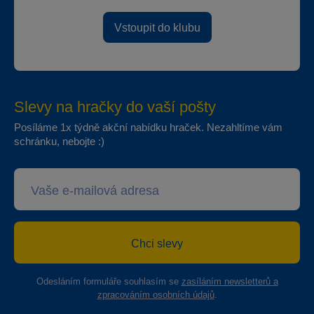
Vstoupit do klubu
Slevy na hračky do vaší pošty
Posíláme 1x týdně akční nabídku hraček. Nezahltíme vám
schránku, nebojte :)
Chci slevy
Odesláním formuláře souhlasím se
zasíláním newsletterů a
zpracováním osobních údajů
.