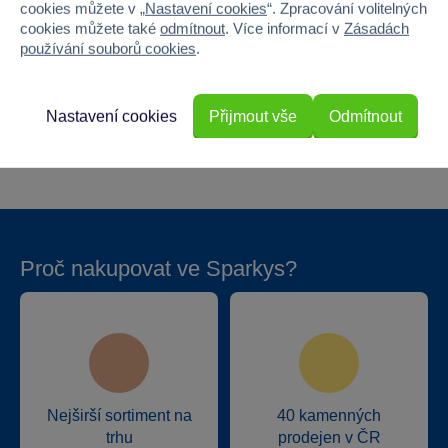
cookies můžete v „
Nastavení cookies
“. Zpracování volitelných
Šířka
7.3
cookies můžete také
odmítnout
. Více informací v
Zásadách
používání souborů cookies
.
Výška
17.5
Hloubka
1.5
Nastavení cookies
Přijmout vše
Odmítnout
Hmotnost v gramech
63
Proč nakupovat ve Sparkys?
Nejširší sortiment na
40 kamenných
trhu
prodejen v ČR