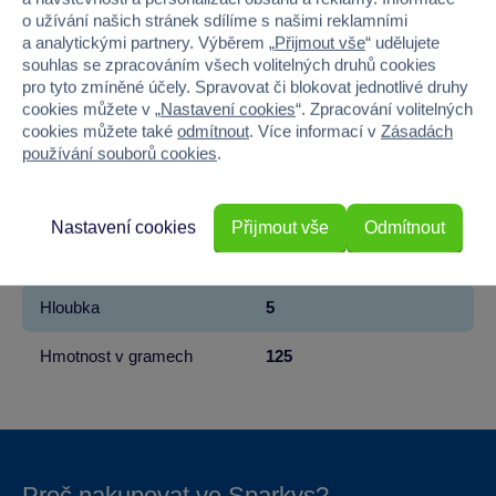
Značka
Wiky
o užívání našich stránek sdílíme s našimi reklamními
a analytickými partnery. Výběrem „
Přijmout vše
“ udělujete
Licence
TOTO
souhlas se zpracováním všech volitelných druhů cookies
pro tyto zmíněné účely. Spravovat či blokovat jednotlivé druhy
cookies můžete v „
Nastavení cookies
“. Zpracování volitelných
Věk od
3
cookies můžete také
odmítnout
. Více informací v
Zásadách
používání souborů cookies
.
Pohlaví
HOLKA, KLUK
Šířka
5
Nastavení cookies
Přijmout vše
Odmítnout
Výška
14.7
Hloubka
5
Hmotnost v gramech
125
Proč nakupovat ve Sparkys?