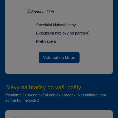
Speciální klubové ceny
Exkluzivní nabídky od partnerů
Překvapení
Vstoupit do klubu
Slevy na hračky do vaší pošty
Posíláme 1x týdně akční nabídku hraček. Nezahltíme vám
schránku, nebojte :)