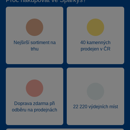
Nejširší sortiment na
40 kamenných
trhu
prodejen v ČR
Doprava zdarma při
22 220 výdejních míst
odběru na prodejnách