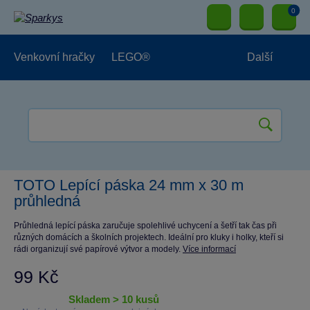
0
Venkovní hračky
LEGO®
Další
Pro kluky
Pro holky
Pro nejmenší
NOVINKY
TOTO Lepící páska 24 mm x 30 m
průhledná
Průhledná lepící páska zaručuje spolehlivé uchycení a šetří tak čas při
různých domácích a školních projektech. Ideální pro kluky i holky, kteří si
rádi organizují své papírové výtvor a modely.
Více informací
99 Kč
skladem > 10 kusů