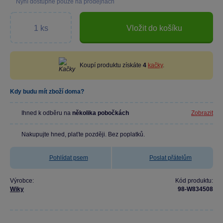
Nyní dostupné pouze na prodejnách
Vložit do košíku
Koupí produktu získáte
4
kačky
.
Kdy budu mít zboží doma?
Ihned k odběru na
několika pobočkách
Zobrazit
Nakupujte hned, plaťte později. Bez poplatků.
Pohlídat psem
Poslat přátelům
Výrobce:
Kód produktu:
Wiky
98-W834508