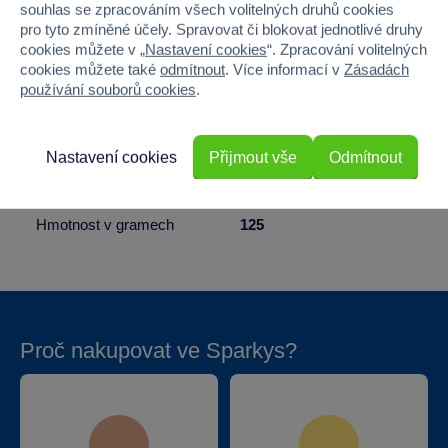
Věk od
3
souhlas se zpracováním všech volitelných druhů cookies
pro tyto zmíněné účely. Spravovat či blokovat jednotlivé druhy
Pohlaví
HOLKA, KLUK
cookies můžete v „
Nastavení cookies
“. Zpracování volitelných
cookies můžete také
odmítnout
. Více informací v
Zásadách
používání souborů cookies
.
Šířka
4.5
Výška
14.5
Nastavení cookies
Přijmout vše
Odmítnout
Hloubka
4.5
Hmotnost v gramech
125
Proč nakupovat ve Sparkys?