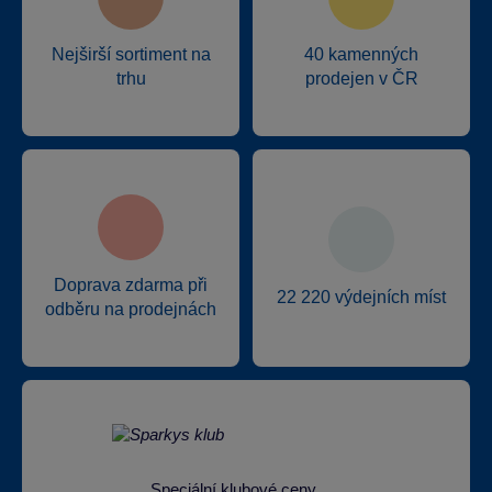
Nejširší sortiment na
40 kamenných
trhu
prodejen v ČR
Doprava zdarma při
22 220 výdejních míst
odběru na prodejnách
Speciální klubové ceny