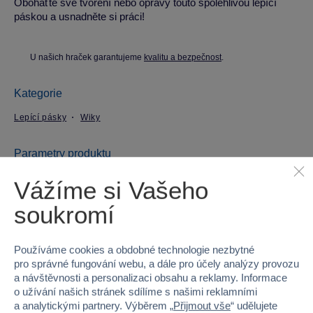
Obohaťte své tvoření nebo opravy touto spolehlivou lepící
páskou a usnadněte si práci!
U našich hraček garantujeme
kvalitu a bezpečnost
.
Kategorie
Lepící pásky
Wiky
Parametry produktu
Vážíme si Vašeho
EAN
8590331332090
soukromí
Kód produktu
98-W834506
Používáme cookies a obdobné technologie nezbytné
Značka
Wiky
pro správné fungování webu, a dále pro účely analýzy provozu
a návštěvnosti a personalizaci obsahu a reklamy. Informace
Licence
TOTO
o užívání našich stránek sdílíme s našimi reklamními
a analytickými partnery. Výběrem „
Přijmout vše
“ udělujete