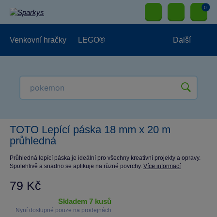
0
Venkovní hračky
LEGO®
Další
Pro kluky
Pro holky
Pro nejmenší
NOVINKY
TOTO Lepící páska 18 mm x 20 m
průhledná
Průhledná lepící páska je ideální pro všechny kreativní projekty a opravy.
Spolehlivě a snadno se aplikuje na různé povrchy.
Více informací
79 Kč
skladem 7 kusů
Nyní dostupné pouze na prodejnách