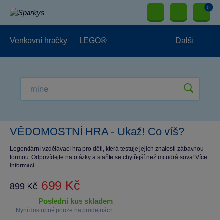
0
Venkovní hračky
LEGO®
Další
Pro kluky
Pro holky
Pro nejmenší
NOVINKY
VĚDOMOSTNÍ HRA - Ukaž! Co víš?
Legendární vzdělávací hra pro děti, která testuje jejich znalosti zábavnou
formou. Odpovídejte na otázky a staňte se chytřejší než moudrá sova!
Více
informací
699 Kč
899 Kč
poslední kus skladem
Nyní dostupné pouze na prodejnách