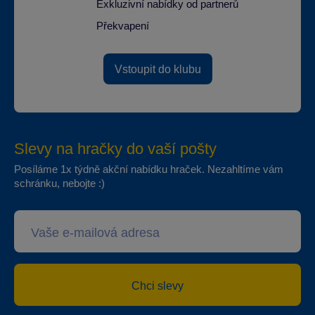
Exkluzivní nabídky od partnerů
Překvapení
Vstoupit do klubu
Slevy na hračky do vaší pošty
Posíláme 1x týdně akční nabídku hraček. Nezahltíme vám
schránku, nebojte :)
Chci slevy