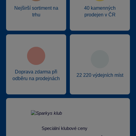
Nejširší sortiment na
40 kamenných
trhu
prodejen v ČR
Doprava zdarma při
22 220 výdejních míst
odběru na prodejnách
Speciální klubové ceny