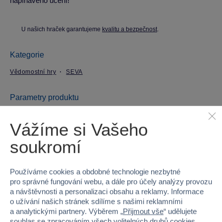
napínavého učení!
U našich hraček garantujeme
kvalitu a bezpečnost
.
Kategorie
Vědomostní hry
SEVA
Parametry produktu
Vážíme si Vašeho
EAN
8592812027006
soukromí
Kód produktu
79-0603-1
Značka
SEVA
Používáme cookies a obdobné technologie nezbytné
pro správné fungování webu, a dále pro účely analýzy provozu
Věk od
15
a návštěvnosti a personalizaci obsahu a reklamy. Informace
o užívání našich stránek sdílíme s našimi reklamními
a analytickými partnery. Výběrem „
Přijmout vše
“ udělujete
Pohlaví
HOLKA, KLUK
souhlas se zpracováním všech volitelných druhů cookies