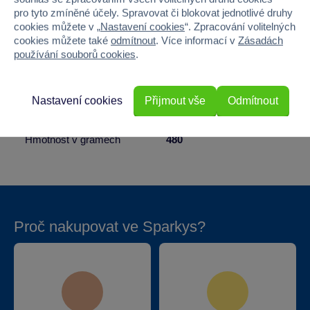
pro tyto zmíněné účely. Spravovat či blokovat jednotlivé druhy
Materiál
PLAST
cookies můžete v „
Nastavení cookies
“. Zpracování volitelných
cookies můžete také
odmítnout
. Více informací v
Zásadách
Šířka
29
používání souborů cookies
.
Výška
42
Nastavení cookies
Přijmout vše
Odmítnout
Hloubka
4
Hmotnost v gramech
480
Proč nakupovat ve Sparkys?