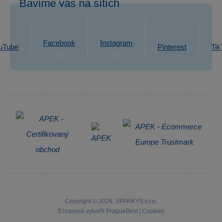
Bavíme vás na sítích
eshop@sparkys.cz
Reklamace
Ochrana osobních údajů GDPR
Napsat zprávu
Informace o zpracování osobních údajů
Facebook
Instagram
uTube
Pinterest
Tik
Zpětný odběr elektrozařízení
Copyright © 2026, SPARKYS s.r.o.
S hravostí vytvořil
PragueBest
|
Cookies