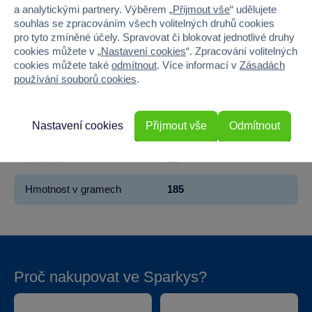
Značka
Sparkys
a analytickými partnery. Výběrem „
Přijmout vše
“ udělujete
souhlas se zpracováním všech volitelných druhů cookies
Věk od
3
pro tyto zmíněné účely. Spravovat či blokovat jednotlivé druhy
cookies můžete v „
Nastavení cookies
“. Zpracování volitelných
cookies můžete také
odmítnout
. Více informací v
Zásadách
Pohlaví
HOLKA, KLUK
používání souborů cookies
.
Šířka
12
Nastavení cookies
Přijmout vše
Odmítnout
Výška
14.8
Hloubka
12
Hmotnost v gramech
185
Proč nakupovat ve Sparkys?