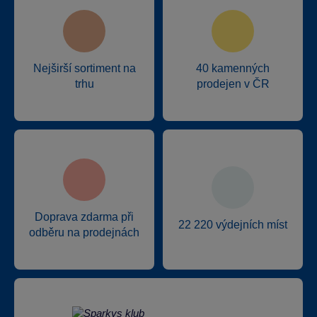
Nejširší sortiment na
40 kamenných
trhu
prodejen v ČR
Doprava zdarma při
22 220 výdejních míst
odběru na prodejnách