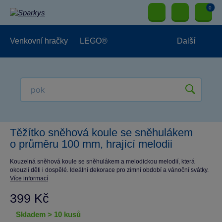
0
Venkovní hračky
LEGO®
Další
Pro kluky
Pro holky
Pro nejmenší
NOVINKY
Těžítko sněhová koule se sněhulákem
o průměru 100 mm, hrající melodii
Kouzelná sněhová koule se sněhulákem a melodickou melodií, která
okouzlí děti i dospělé. Ideální dekorace pro zimní období a vánoční svátky.
Více informací
399 Kč
skladem > 10 kusů