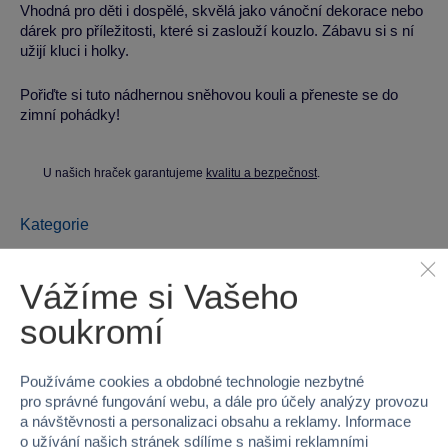
Vhodná pro děti i dospělé, skvělá jako vánoční dekorace nebo
dárek pro příležitosti, které si zaslouží kouzlo. Zábavu si s ní
užijí kluci i holky.
Pořiďte si tuto nádhernou sněhovou kouli a přeneste se do
zimní pohádky!
U našich hraček garantujeme
kvalitu a bezpečnost
.
Kategorie
Dekorace
Sparkys
Vážíme si Vašeho
Parametry produktu
soukromí
EAN
8592525914068
Používáme cookies a obdobné technologie nezbytné
pro správné fungování webu, a dále pro účely analýzy provozu
Kód produktu
40V-EL-19183K-2
a návštěvnosti a personalizaci obsahu a reklamy. Informace
o užívání našich stránek sdílíme s našimi reklamními