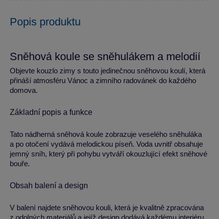
Popis produktu
Sněhová koule se sněhulákem a melodií
Objevte kouzlo zimy s touto jedinečnou sněhovou koulí, která
přináší atmosféru Vánoc a zimního radovánek do každého
domova.
Základní popis a funkce
Tato nádherná sněhová koule zobrazuje veselého sněhuláka
a po otočení vydává melodickou píseň. Voda uvnitř obsahuje
jemný sníh, který při pohybu vytváří okouzlující efekt sněhové
bouře.
Obsah balení a design
V balení najdete sněhovou kouli, která je kvalitně zpracována
z odolných materiálů a jejíž design dodává každému interiéru