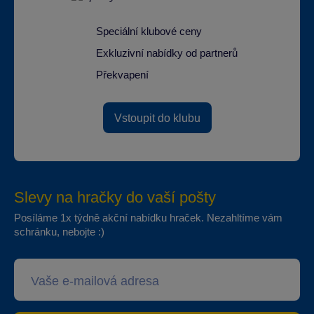
Speciální klubové ceny
Exkluzivní nabídky od partnerů
Překvapení
Vstoupit do klubu
Slevy na hračky do vaší pošty
Posíláme 1x týdně akční nabídku hraček. Nezahltíme vám
schránku, nebojte :)