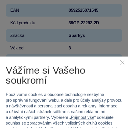
EAN
8592525871545
Kód produktu
39GP-22292-2D
Značka
Sparkys
Věk od
3
Pohlaví
HOLKA, KLUK
Vážíme si Vašeho
Materiál
KERAMIKA
soukromí
Šířka
16
Používáme cookies a obdobné technologie nezbytné
Výška
13.2
pro správné fungování webu, a dále pro účely analýzy provozu
a návštěvnosti a personalizaci obsahu a reklamy. Informace
Hloubka
12
o užívání našich stránek sdílíme s našimi reklamními
a analytickými partnery. Výběrem „
Přijmout vše
“ udělujete
souhlas se zpracováním všech volitelných druhů cookies
Hmotnost v gramech
417