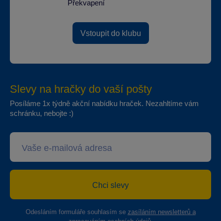
Překvapení
Vstoupit do klubu
Slevy na hračky do vaší pošty
Posíláme 1x týdně akční nabídku hraček. Nezahltíme vám
schránku, nebojte :)
Chci slevy
Odesláním formuláře souhlasím se
zasíláním newsletterů a