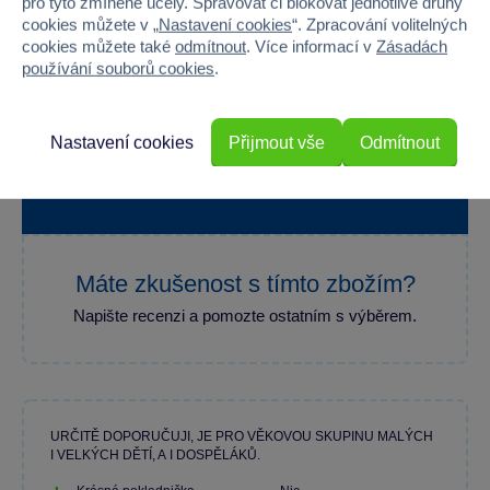
pro tyto zmíněné účely. Spravovat či blokovat jednotlivé druhy
cookies můžete v „
Nastavení cookies
“. Zpracování volitelných
cookies můžete také
odmítnout
. Více informací v
Zásadách
používání souborů cookies
.
100 %
Nastavení cookies
Přijmout vše
Odmítnout
Průměr z 1 hodnocení
100 % zákazníků doporučuje
Máte zkušenost s tímto zbožím?
Napište recenzi a pomozte ostatním s výběrem.
URČITĚ DOPORUČUJI, JE PRO VĚKOVOU SKUPINU MALÝCH
I VELKÝCH DĚTÍ, A I DOSPĚLÁKŮ.