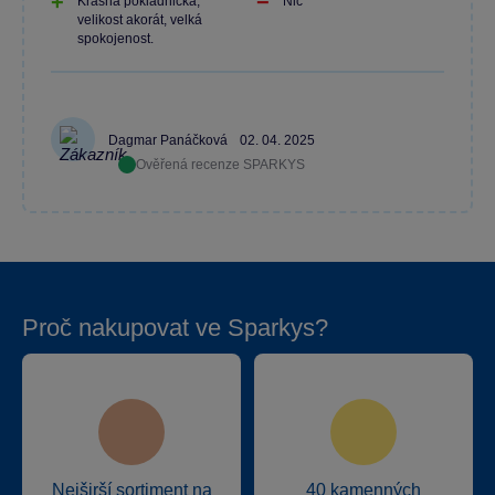
Krásná pokladnička,
Nic
velikost akorát, velká
spokojenost.
Dagmar Panáčková
02. 04. 2025
Ověřená recenze SPARKYS
Proč nakupovat ve Sparkys?
Nejširší sortiment na
40 kamenných