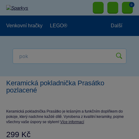
0
Venkovní hračky
LEGO®
Další
Pro kluky
Pro holky
Pro nejmenší
NOVINKY
Keramická pokladnička Prasátko
pozlacené
Keramická pokladnička Prasátko je krásným a funkčním doplňkem do
pokoje, který nadchne každé dítě. Vyrobena z kvalitní keramiky, pojme
všechny vaše úspory se stylem!
Více informací
299 Kč