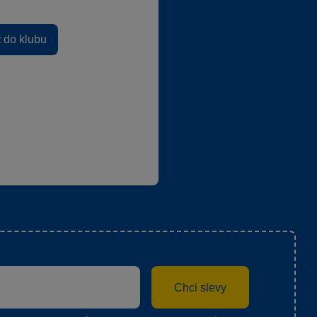
t do klubu
Chci slevy