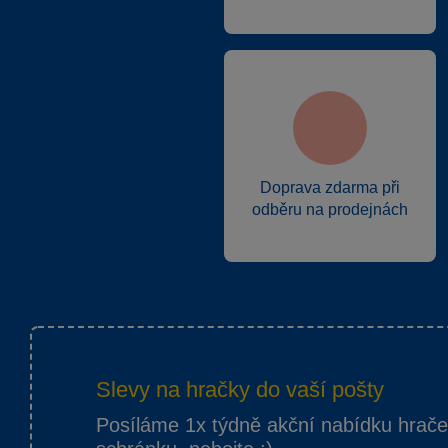
Doprava zdarma při
odběru na prodejnách
Slevy na hračky do vaší pošty
Posíláme 1x týdně akční nabídku hrač