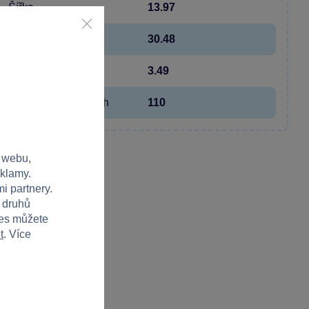
Šířka
13.97
Výška
30.48
Hloubka
3.49
Hmotnost v gramech
110
 webu,
eklamy.
i partnery.
h druhů
ies můžete
t
. Více