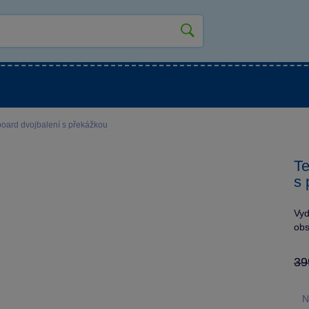
kluky
Pro holky
Pro nejmenší
NOVINKY
oard dvojbalení s překážkou
Te
s 
Vyd
obs
39
N