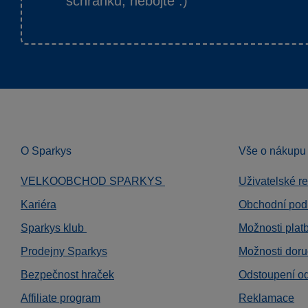
schránku, nebojte :)
O Sparkys
Vše o nákupu
VELKOOBCHOD SPARKYS
Uživatelské r
Kariéra
Obchodní pod
Sparkys klub
Možnosti plat
Prodejny Sparkys
Možnosti doru
Bezpečnost hraček
Odstoupení o
Affiliate program
Reklamace