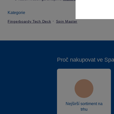
Kategorie
Fingerboardy Tech Deck
Spin Master
Proč nakupovat ve Spa
Nejširší sortiment na
trhu