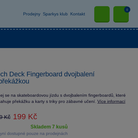
0
Prodejny
Sparkys klub
Kontakt
ch Deck Fingerboard dvojbalení
překážkou
ej se na skateboardovou jízdu s dvojbalením fingerboardů, které
ahuje překážku a karty s triky pro zábavné učení.
Více informací
199 Kč
9 Kč
skladem 7 kusů
yní dostupné pouze na prodejnách