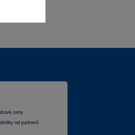
lubové ceny
abídky od partnerů