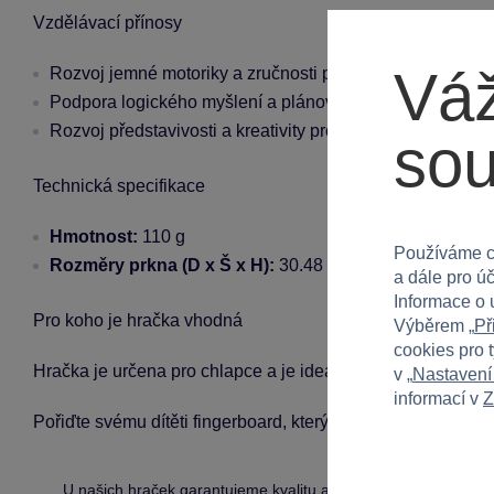
Vzdělávací přínosy
Váž
Rozvoj jemné motoriky a zručnosti při manipulaci s fing
Podpora logického myšlení a plánování při učení nových 
Rozvoj představivosti a kreativity prostřednictvím DIY sk
so
Technická specifikace
Hmotnost:
110 g
Používáme c
Rozměry prkna (D x Š x H):
30.48 cm x 13.97 cm x 3.4
a dále pro ú
Informace o 
Pro koho je hračka vhodná
Výběrem „
Př
cookies pro 
Hračka je určena pro chlapce a je ideální pro děti od 6 let.
v „
Nastavení
informací v
Z
Pořiďte svému dítěti fingerboard, který rozvine jeho dovedn
U našich hraček garantujeme
kvalitu a bezpečnost
.