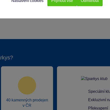
Nastavení cookies
Přijmout vše
Odmítnout
rkys?
Speciální k
Exkluzivní n
40 kamenných prodejen
v ČR
Překvapení