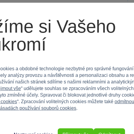
íme si Vašeho
erboardem
triků
ateparků
ukromí
ookies a obdobné technologie nezbytné pro správné fungování
9 cm
čely analýzy provozu a návštěvnosti a personalizaci obsahu a r
užívání našich stránek sdílíme s našimi reklamními a analytickým
ijmout vše
“ udělujete souhlas se zpracováním všech volitelnýc
tyto zmíněné účely. Spravovat či blokovat jednotlivé druhy cook
 Perfektní k hraní doma nebo na cestách.
 cookies
“. Zpracování volitelných cookies můžete také
odmítnou
ásadách používání souborů cookies
.
osti a přinese hodiny zábavy!