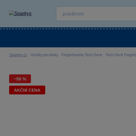
Kategorie
Venkovní hračky
LEGO®
Pro 
Sparkys.cz
·
Hračky pro kluky
·
Fingerboardy Tech Deck
·
Tech Deck Fingerb
−50 %
AKČNÍ CENA