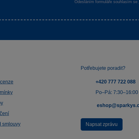
Odesláním formuláře souhlasím se
Potřebujete poradit?
ecenze
+420 777 722 088
mínky
Po–Pá: 7:30–16:00
by
eshop@sparkys.
čení
d smlouvy
Napsat zprávu