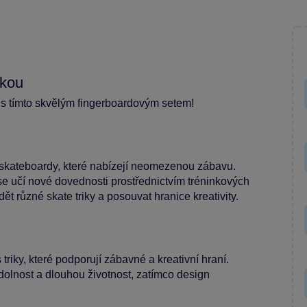
žkou
i s tímto skvělým fingerboardovým setem!
 skateboardy, které nabízejí neomezenou zábavu.
 se učí nové dovednosti prostřednictvím tréninkových
t různé skate triky a posouvat hranice kreativity.
triky, které podporují zábavné a kreativní hraní.
odolnost a dlouhou životnost, zatímco design