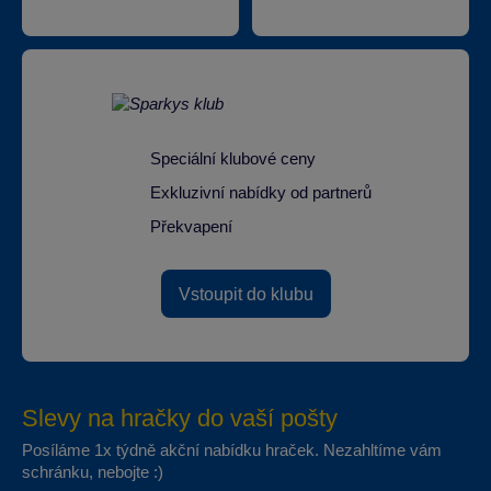
Speciální klubové ceny
Exkluzivní nabídky od partnerů
Překvapení
Vstoupit do klubu
Slevy na hračky do vaší pošty
Posíláme 1x týdně akční nabídku hraček. Nezahltíme vám
schránku, nebojte :)