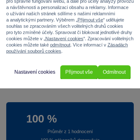
pro správné fungování webu, a dále pro účely analýzy provozu
a návštěvnosti a personalizaci obsahu a reklamy. Informace
Věk od
6
o užívání našich stránek sdílíme s našimi reklamními
a analytickými partnery. Výběrem „
Přijmout vše
“ udělujete
souhlas se zpracováním všech volitelných druhů cookies
Pohlaví
KLUK
pro tyto zmíněné účely. Spravovat či blokovat jednotlivé druhy
cookies můžete v „
Nastavení cookies
“. Zpracování volitelných
Šířka
13.97
cookies můžete také
odmítnout
. Více informací v
Zásadách
používání souborů cookies
.
Výška
30.48
Hloubka
5.71
Nastavení cookies
Přijmout vše
Odmítnout
Hmotnost v gramech
230
100 %
Průměr z 1 hodnocení