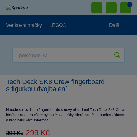
0
Venkovní hračky
LEGO®
Další
Pro kluky
Pro holky
Pro nejmenší
NOVINKY
Tech Deck SK8 Crew fingerboard
s figurkou dvojbalení
Naučte se jezdit na fingerboardu s novými sadami Tech Deck Sk8 Crew.
Ideální sada pro všechny malé skateráky, která zaručuje hodiny zábavy
a kreativity!
Více informací
299 Kč
399 Kč