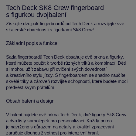
Tech Deck SK8 Crew fingerboard
s figurkou dvojbalení
Získejte dvojpak fingerboardů od Tech Deck a rozvíjejte své
skaterské dovednosti s figurkami Sk8 Crew!
Základní popis a funkce
Sada fingerboardů Tech Deck obsahuje dvě prkna a figurky,
které můžete použít k tvorbě různých triků a kombinací. Děti
si mohou užít zábavu při cvičení svých dovedností
a kreativního stylu jízdy. S fingerboardem se snadno naučíte
skvělé triky a zároveň rozvíjíte schopnosti, které budete moci
předvést svým přátelům.
Obsah balení a design
V balení najdete dvě prkna Tech Deck, dvě figurky Sk8 Crew
a dva listy samolepek pro personalizaci. Každý prkno
je navrženo s důrazem na detaily a kvalitní zpracování
zaručuje dlouhou životnost pro intenzivní hraní.