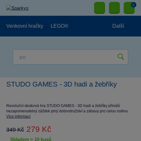
0
Venkovní hračky
LEGO®
Další
Pro kluky
Pro holky
Pro nejmenší
NOVINKY
STUDO GAMES - 3D hadi a žebříky
Revoluční desková hra STUDO GAMES - 3D hadi a žebříky přináší
nezapomenutelný zážitek plný dobrodružství a zábavy pro celou rodinu.
Více informací
279 Kč
349 Kč
skladem > 10 kusů