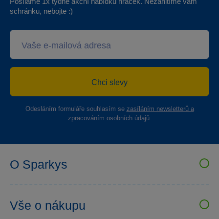
Posíláme 1x týdně akční nabídku hraček. Nezahltíme vám
schránku, nebojte :)
Chci slevy
Odesláním formuláře souhlasím se
zasíláním newsletterů a
zpracováním osobních údajů
.
O Sparkys
VELKOOBCHOD SPARKYS
Kariéra
Vše o nákupu
Sparkys klub