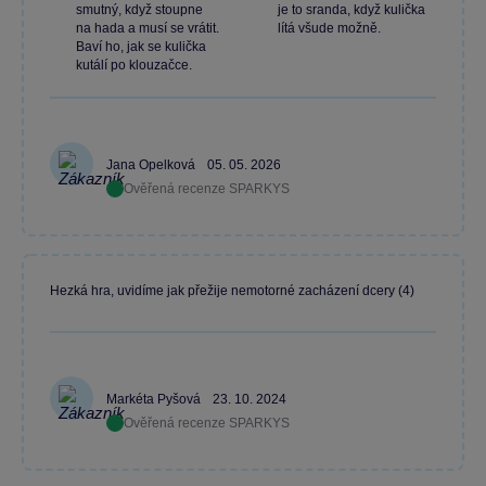
smutný, když stoupne
je to sranda, když kulička
na hada a musí se vrátit.
lítá všude možně.
Baví ho, jak se kulička
kutálí po klouzačce.
Jana Opelková
05. 05. 2026
Ověřená recenze SPARKYS
Hezká hra, uvidíme jak přežije nemotorné zacházení dcery (4)
Markéta Pyšová
23. 10. 2024
Ověřená recenze SPARKYS