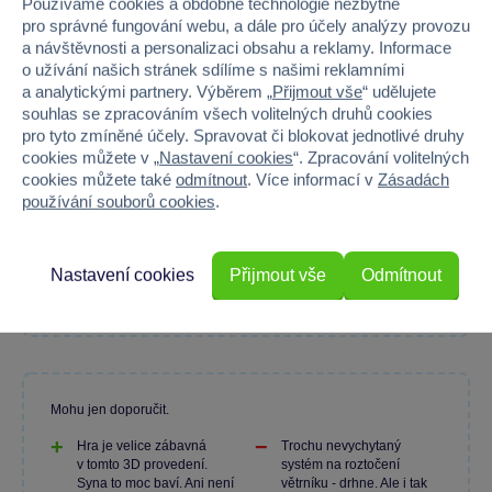
Používáme cookies a obdobné technologie nezbytné
pro správné fungování webu, a dále pro účely analýzy provozu
a návštěvnosti a personalizaci obsahu a reklamy. Informace
o užívání našich stránek sdílíme s našimi reklamními
80 %
a analytickými partnery. Výběrem „
Přijmout vše
“ udělujete
souhlas se zpracováním všech volitelných druhů cookies
Průměr z 2 hodnocení
pro tyto zmíněné účely. Spravovat či blokovat jednotlivé druhy
cookies můžete v „
Nastavení cookies
“. Zpracování volitelných
100 % zákazníků doporučuje
cookies můžete také
odmítnout
. Více informací v
Zásadách
používání souborů cookies
.
Máte zkušenost s tímto zbožím?
Nastavení cookies
Přijmout vše
Odmítnout
Napište recenzi a pomozte ostatním s výběrem.
Mohu jen doporučit.
Hra je velice zábavná
Trochu nevychytaný
v tomto 3D provedení.
systém na roztočení
Syna to moc baví. Ani není
větrníku - drhne. Ale i tak