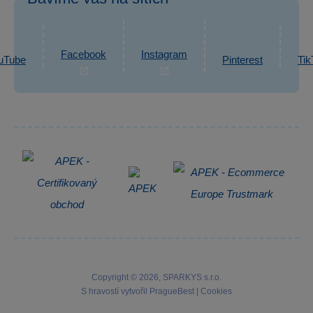
eshop@sparkys.cz
Reklamace
Ochrana osobních údajů GDPR
Napsat zprávu
Informace o zpracování osobních údajů
Facebook
Instagram
uTube
Pinterest
Tik
Zpětný odběr elektrozařízení
Copyright © 2026, SPARKYS s.r.o.
S hravostí vytvořil
PragueBest
|
Cookies