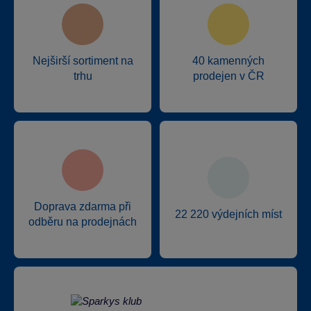
Nejširší sortiment na
40 kamenných
trhu
prodejen v ČR
Doprava zdarma při
22 220 výdejních míst
odběru na prodejnách