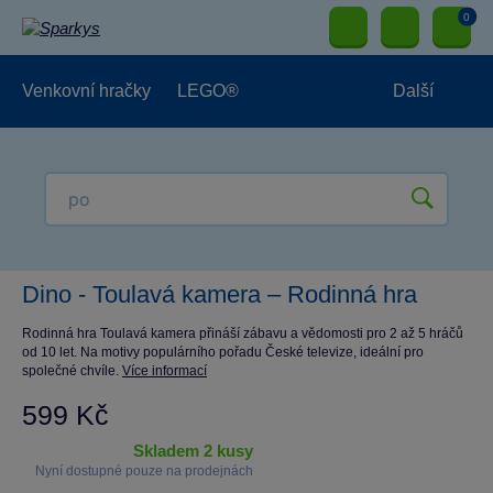
0
Venkovní hračky
LEGO®
Další
Pro kluky
Pro holky
Pro nejmenší
NOVINKY
Dino - Toulavá kamera – Rodinná hra
Rodinná hra Toulavá kamera přináší zábavu a vědomosti pro 2 až 5 hráčů
od 10 let. Na motivy populárního pořadu České televize, ideální pro
společné chvíle.
Více informací
599 Kč
skladem 2 kusy
Nyní dostupné pouze na prodejnách