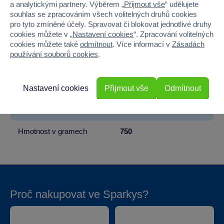
a analytickými partnery. Výběrem „
Přijmout vše
“ udělujete
souhlas se zpracováním všech volitelných druhů cookies
Pohlaví
HOLKA, KLUK
pro tyto zmíněné účely. Spravovat či blokovat jednotlivé druhy
cookies můžete v „
Nastavení cookies
“. Zpracování volitelných
Materiál
PAPÍR
cookies můžete také
odmítnout
. Více informací v
Zásadách
používání souborů cookies
.
Šířka
24.2
Výška
24.2
Nastavení cookies
Přijmout vše
Odmítnout
Hloubka
5.5
Hmotnost v gramech
750
Proč nakupovat ve Sparkys?