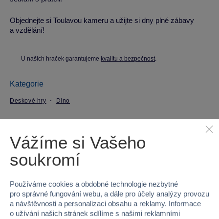
Objednejte si Toulavou kameru a užijte si dny plné zábavy
a vzdělání!
U našich hraček garantujeme
kvalitu a bezpečnost
.
Kategorie
Deskové hry
Dino
Parametry produktu
Vážíme si Vašeho
EAN
8590878631915
soukromí
Kód produktu
5132-631915
Používáme cookies a obdobné technologie nezbytné
pro správné fungování webu, a dále pro účely analýzy provozu
Značka
Dino
a návštěvnosti a personalizaci obsahu a reklamy. Informace
o užívání našich stránek sdílíme s našimi reklamními
Věk od
10