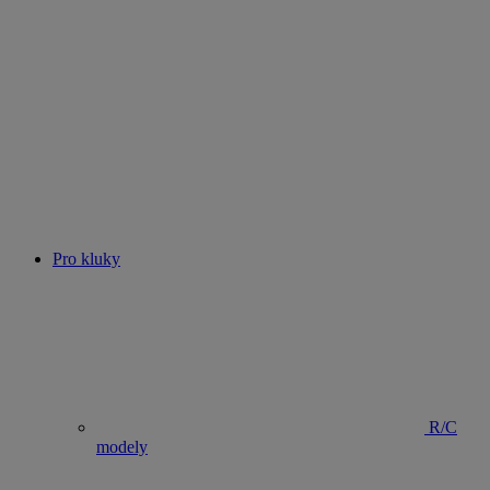
Pro kluky
R/C
modely