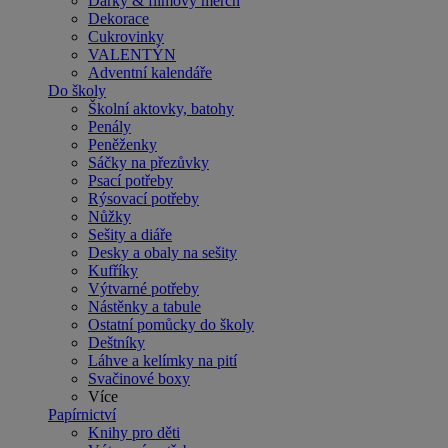
Dárky & filmový merch
Dekorace
Cukrovinky
VALENTÝN
Adventní kalendáře
Do školy
Školní aktovky, batohy
Penály
Peněženky
Sáčky na přezůvky
Psací potřeby
Rýsovací potřeby
Nůžky
Sešity a diáře
Desky a obaly na sešity
Kufříky
Výtvarné potřeby
Nástěnky a tabule
Ostatní pomůcky do školy
Deštníky
Láhve a kelímky na pití
Svačinové boxy
Více
Papírnictví
Knihy pro děti