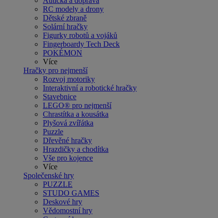
Autíčka a doprava
RC modely a drony
Dětské zbraně
Solární hračky
Figurky robotů a vojáků
Fingerboardy Tech Deck
POKÉMON
Více
Hračky pro nejmenší
Rozvoj motoriky
Interaktivní a robotické hračky
Stavebnice
LEGO® pro nejmenší
Chrastítka a kousátka
Plyšová zvířátka
Puzzle
Dřevěné hračky
Hrazdičky a chodítka
Vše pro kojence
Více
Společenské hry
PUZZLE
STUDO GAMES
Deskové hry
Vědomostní hry