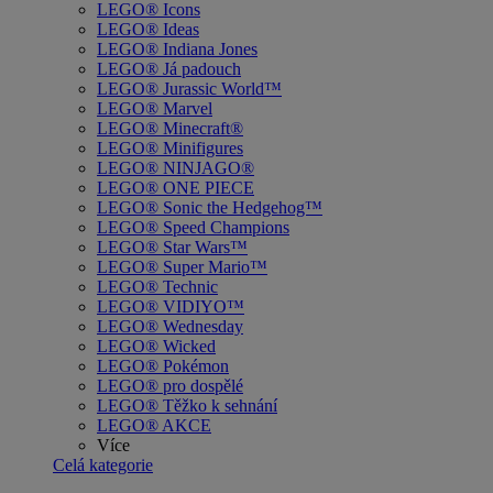
LEGO® Icons
LEGO® Ideas
LEGO® Indiana Jones
LEGO® Já padouch
LEGO® Jurassic World™
LEGO® Marvel
LEGO® Minecraft®
LEGO® Minifigures
LEGO® NINJAGO®
LEGO® ONE PIECE
LEGO® Sonic the Hedgehog™
LEGO® Speed Champions
LEGO® Star Wars™
LEGO® Super Mario™
LEGO® Technic
LEGO® VIDIYO™
LEGO® Wednesday
LEGO® Wicked
LEGO® Pokémon
LEGO® pro dospělé
LEGO® Těžko k sehnání
LEGO® AKCE
Více
Celá kategorie