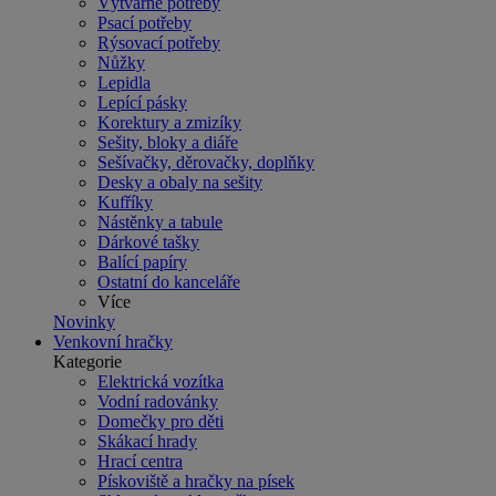
Výtvarné potřeby
Psací potřeby
Rýsovací potřeby
Nůžky
Lepidla
Lepící pásky
Korektury a zmizíky
Sešity, bloky a diáře
Sešívačky, děrovačky, doplňky
Desky a obaly na sešity
Kufříky
Nástěnky a tabule
Dárkové tašky
Balící papíry
Ostatní do kanceláře
Více
Novinky
Venkovní hračky
Kategorie
Elektrická vozítka
Vodní radovánky
Domečky pro děti
Skákací hrady
Hrací centra
Pískoviště a hračky na písek