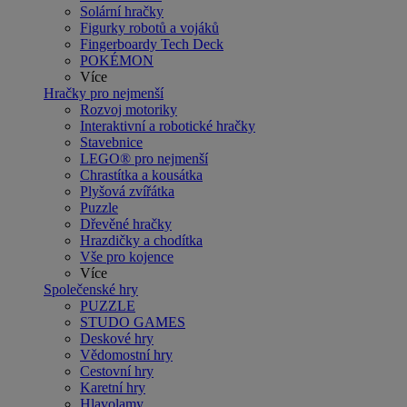
Solární hračky
Figurky robotů a vojáků
Fingerboardy Tech Deck
POKÉMON
Více
Hračky pro nejmenší
Rozvoj motoriky
Interaktivní a robotické hračky
Stavebnice
LEGO® pro nejmenší
Chrastítka a kousátka
Plyšová zvířátka
Puzzle
Dřevěné hračky
Hrazdičky a chodítka
Vše pro kojence
Více
Společenské hry
PUZZLE
STUDO GAMES
Deskové hry
Vědomostní hry
Cestovní hry
Karetní hry
Hlavolamy