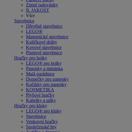
Zimní radovánky
II. JAKOST
Více
Stavebnice
Dřevěné stavebnice
LEGO®
Magnetické stavebnice
Kuličkové dráhy
Kovové stavebnice
Plastové stavebnice
Hračky pro holky
LEGO® pro holky
Panenky a miminka
Malá parádnice
Domečky pro panenky
Kočárky pro panenky
KOSMETIKA
Plyšové hračky
Kabelky a tašky
Hračky pro kluky
LEGO® pro kluky
Stavebnice
Venkovní hračky
Společenské hry