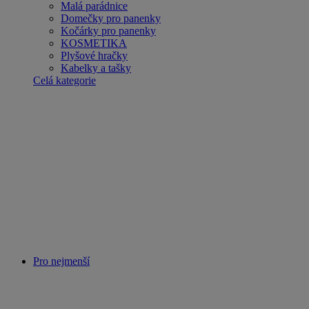
Malá parádnice
Domečky pro panenky
Kočárky pro panenky
KOSMETIKA
Plyšové hračky
Kabelky a tašky
Celá kategorie
Pro nejmenší