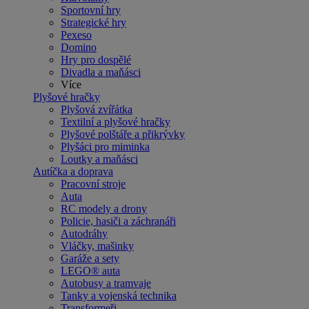
Sportovní hry
Strategické hry
Pexeso
Domino
Hry pro dospělé
Divadla a maňásci
Více
Plyšové hračky
Plyšová zvířátka
Textilní a plyšové hračky
Plyšové polštáře a přikrývky
Plyšáci pro miminka
Loutky a maňásci
Autíčka a doprava
Pracovní stroje
Auta
RC modely a drony
Policie, hasiči a záchranáři
Autodráhy
Vláčky, mašinky
Garáže a sety
LEGO® auta
Autobusy a tramvaje
Tanky a vojenská technika
Transformeři