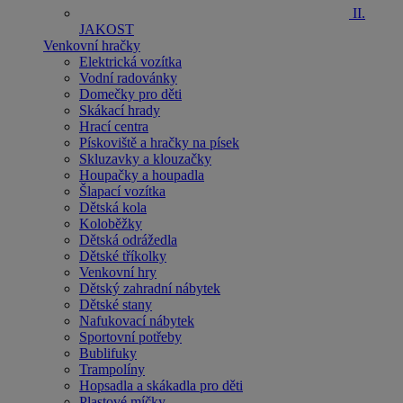
II.
JAKOST
Venkovní hračky
Elektrická vozítka
Vodní radovánky
Domečky pro děti
Skákací hrady
Hrací centra
Pískoviště a hračky na písek
Skluzavky a klouzačky
Houpačky a houpadla
Šlapací vozítka
Dětská kola
Koloběžky
Dětská odrážedla
Dětské tříkolky
Venkovní hry
Dětský zahradní nábytek
Dětské stany
Nafukovací nábytek
Sportovní potřeby
Bublifuky
Trampolíny
Hopsadla a skákadla pro děti
Plastové míčky