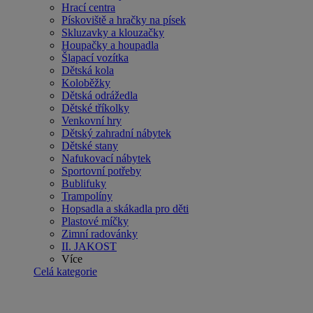
Hrací centra
Pískoviště a hračky na písek
Skluzavky a klouzačky
Houpačky a houpadla
Šlapací vozítka
Dětská kola
Koloběžky
Dětská odrážedla
Dětské tříkolky
Venkovní hry
Dětský zahradní nábytek
Dětské stany
Nafukovací nábytek
Sportovní potřeby
Bublifuky
Trampolíny
Hopsadla a skákadla pro děti
Plastové míčky
Zimní radovánky
II. JAKOST
Více
Celá kategorie