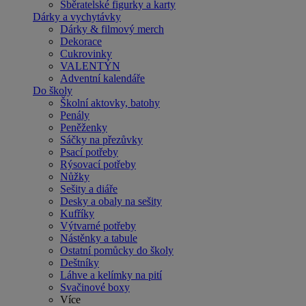
Sběratelské figurky a karty
Dárky a vychytávky
Dárky & filmový merch
Dekorace
Cukrovinky
VALENTÝN
Adventní kalendáře
Do školy
Školní aktovky, batohy
Penály
Peněženky
Sáčky na přezůvky
Psací potřeby
Rýsovací potřeby
Nůžky
Sešity a diáře
Desky a obaly na sešity
Kufříky
Výtvarné potřeby
Nástěnky a tabule
Ostatní pomůcky do školy
Deštníky
Láhve a kelímky na pití
Svačinové boxy
Více