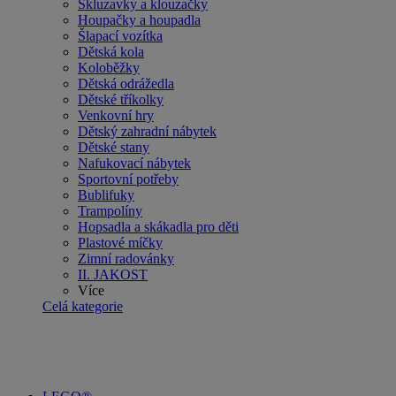
Skluzavky a klouzačky
Houpačky a houpadla
Šlapací vozítka
Dětská kola
Koloběžky
Dětská odrážedla
Dětské tříkolky
Venkovní hry
Dětský zahradní nábytek
Dětské stany
Nafukovací nábytek
Sportovní potřeby
Bublifuky
Trampolíny
Hopsadla a skákadla pro děti
Plastové míčky
Zimní radovánky
II. JAKOST
Více
Celá kategorie