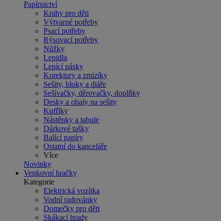
Papírnictví
Knihy pro děti
Výtvarné potřeby
Psací potřeby
Rýsovací potřeby
Nůžky
Lepidla
Lepící pásky
Korektury a zmizíky
Sešity, bloky a diáře
Sešívačky, děrovačky, doplňky
Desky a obaly na sešity
Kufříky
Nástěnky a tabule
Dárkové tašky
Balící papíry
Ostatní do kanceláře
Více
Novinky
Venkovní hračky
Kategorie
Elektrická vozítka
Vodní radovánky
Domečky pro děti
Skákací hrady