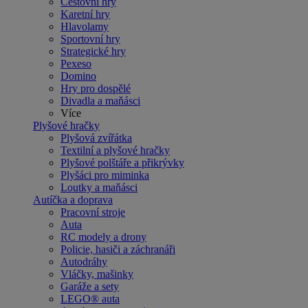
Cestovní hry
Karetní hry
Hlavolamy
Sportovní hry
Strategické hry
Pexeso
Domino
Hry pro dospělé
Divadla a maňásci
Více
Plyšové hračky
Plyšová zvířátka
Textilní a plyšové hračky
Plyšové polštáře a přikrývky
Plyšáci pro miminka
Loutky a maňásci
Autíčka a doprava
Pracovní stroje
Auta
RC modely a drony
Policie, hasiči a záchranáři
Autodráhy
Vláčky, mašinky
Garáže a sety
LEGO® auta