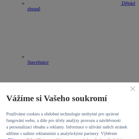
Dětské
zbraně
Stavebnice
Vážíme si Vašeho soukromí
Hry na
Používáme cookies a obdobné technologie nezbytné pro správné
profese
fungování webu, a dále pro účely analýzy provozu a návštěvnosti
Kategorie
LEGO® pro kluky
a personalizaci obsahu a reklamy. Informace o užívání našich stránek
Stavebnice
sdílíme s našimi reklamními a analytickými partnery. Výběrem
Venkovní hračky