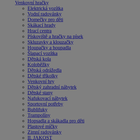
Venkovní hračky
Elektrická vozítka
Vodní radovánky
Domečky pro děti
Skákací hrady
Hrací centra
Pískoviště a hračky na písek
Skluzavky a klouzačky
Houpačky a houpadla
Šlapací vozítka
Dětská kola
Koloběžky
Dětská odrážedla
Dětské tříkolky
Venkovní hry
Dětský zahradní nábytek
Dětské stany
Nafukovací nábytek
Sportovní potřeby
Bublifuky
Trampolíny
Hopsadla a skákadla pro děti
Plastové míčky
Zimní radovánky
II. JAKOST