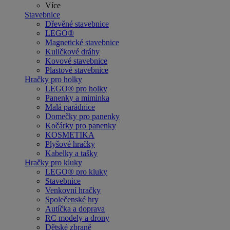
Více
Stavebnice
Dřevěné stavebnice
LEGO®
Magnetické stavebnice
Kuličkové dráhy
Kovové stavebnice
Plastové stavebnice
Hračky pro holky
LEGO® pro holky
Panenky a miminka
Malá parádnice
Domečky pro panenky
Kočárky pro panenky
KOSMETIKA
Plyšové hračky
Kabelky a tašky
Hračky pro kluky
LEGO® pro kluky
Stavebnice
Venkovní hračky
Společenské hry
Autíčka a doprava
RC modely a drony
Dětské zbraně