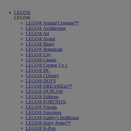
LEGO®
LEGO®
LEGO® Animal Crossing™
LEGO® Architecture
LEGO® Art
LEGO® Avatar
LEGO® Bluey
LEGO® Botanicals
LEGO® City
LEGO® Classic
LEGO® Creator 3 v 1
LEGO® DC
LEGO® I Disney
LEGO® DOTS
LEGO® DREAMZzz™
LEGO® DUPLO®
LEGO® Editions
LEGO® FORTNITE
LEGO® Friends
LEGO® Functions
LEGO® Gabby’s Dollhouse
LEGO® Harry Potter™
LEGO® K-Pop