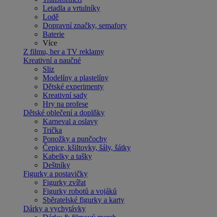
Letadla a vrtulníky
Lodě
Dopravní značky, semafory
Baterie
Více
Z filmu, her a TV reklamy
Kreativní a naučné
Sliz
Modelíny a plastelíny
Dětské experimenty
Kreativní sady
Hry na profese
Dětské oblečení a doplňky
Karneval a oslavy
Trička
Ponožky a punčochy
Čepice, kšiltovky, šály, šátky
Kabelky a tašky
Deštníky
Figurky a postavičky
Figurky zvířat
Figurky robotů a vojáků
Sběratelské figurky a karty
Dárky a vychytávky