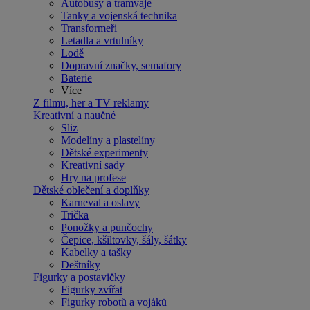
Autobusy a tramvaje
Tanky a vojenská technika
Transformeři
Letadla a vrtulníky
Lodě
Dopravní značky, semafory
Baterie
Více
Z filmu, her a TV reklamy
Kreativní a naučné
Sliz
Modelíny a plastelíny
Dětské experimenty
Kreativní sady
Hry na profese
Dětské oblečení a doplňky
Karneval a oslavy
Trička
Ponožky a punčochy
Čepice, kšiltovky, šály, šátky
Kabelky a tašky
Deštníky
Figurky a postavičky
Figurky zvířat
Figurky robotů a vojáků