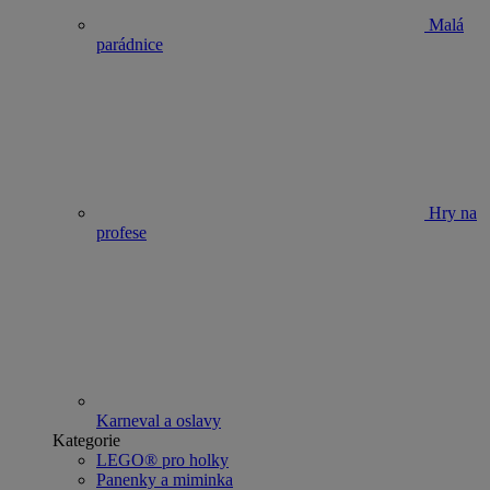
Malá
parádnice
Hry na
profese
Karneval a oslavy
Kategorie
LEGO® pro holky
Panenky a miminka