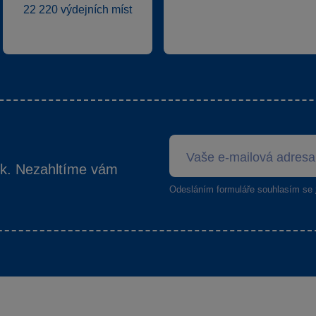
22 220 výdejních míst
ek. Nezahltíme vám
Odesláním formuláře souhlasím se