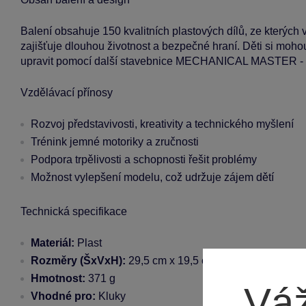
Balení obsahuje 150 kvalitních plastových dílů, ze kterých 
zajišťuje dlouhou životnost a bezpečné hraní. Děti si mohou u
upravit pomocí další stavebnice MECHANICAL MASTER - S
Vzdělávací přínosy
Rozvoj představivosti, kreativity a technického myšlení
Trénink jemné motoriky a zručnosti
Podpora trpělivosti a schopnosti řešit problémy
Možnost vylepšení modelu, což udržuje zájem dětí
Technická specifikace
Materiál:
Plast
Rozměry (ŠxVxH):
29,5 cm x 19,5 cm x 6 cm
Hmotnost:
371 g
Váž
Vhodné pro:
Kluky