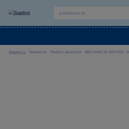
Kategorie
Venkovní hračky
LEGO®
Pro 
Sparkys.cz
·
Stavebnice
·
Plastové stavebnice
·
MECHANICAL MASTER - Stav