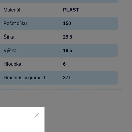
Materiál
PLAST
Počet dílků
150
Šířka
29.5
Výška
19.5
Hloubka
6
Hmotnost v gramech
371