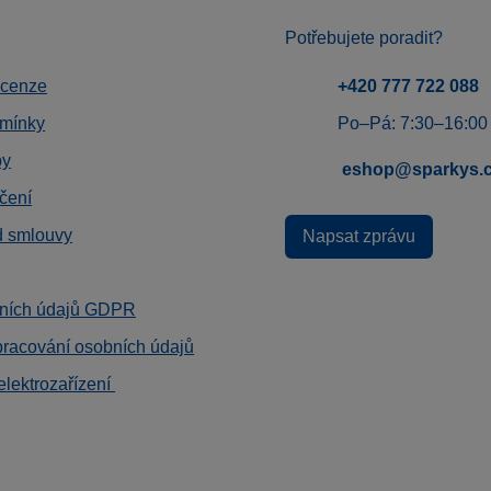
Potřebujete poradit?
ecenze
+420 777 722 088
mínky
Po–Pá: 7:30–16:00
by
eshop@sparkys.
čení
d smlouvy
Napsat zprávu
ních údajů GDPR
pracování osobních údajů
elektrozařízení