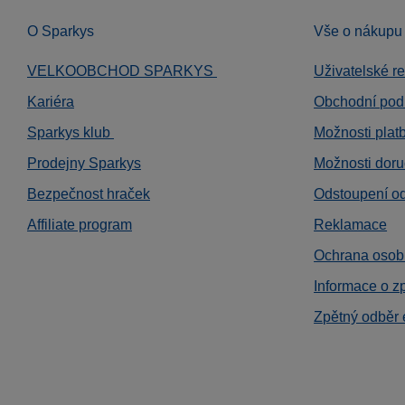
O Sparkys
Vše o nákupu
VELKOOBCHOD SPARKYS
Uživatelské r
Kariéra
Obchodní pod
Sparkys klub
Možnosti plat
Prodejny Sparkys
Možnosti doru
Bezpečnost hraček
Odstoupení o
Affiliate program
Reklamace
Ochrana osob
Informace o z
Zpětný odběr 