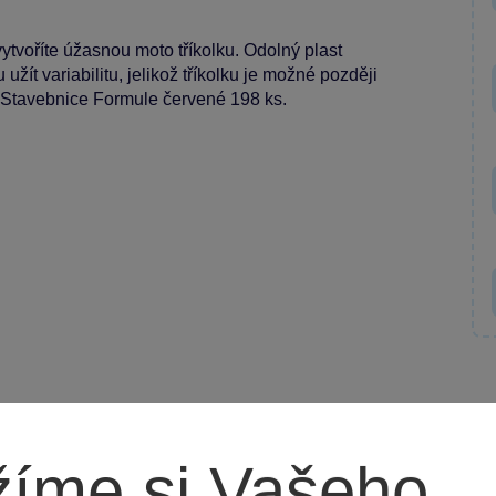
vytvoříte úžasnou moto tříkolku. Odolný plast
žít variabilitu, jelikož tříkolku je možné později
tavebnice Formule červené 198 ks.
íme si Vašeho