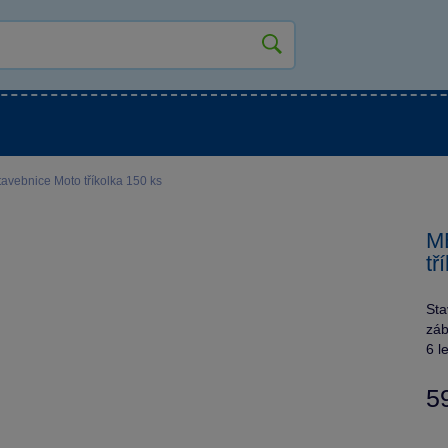
kluky
Pro holky
Pro nejmenší
NOVINKY
ebnice Moto tříkolka 150 ks
M
tř
Sta
záb
6 l
5