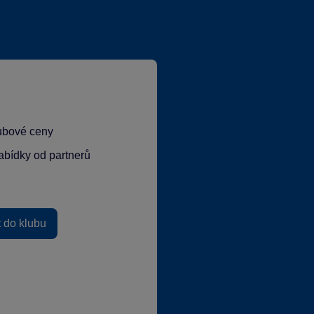
lubové ceny
abídky od partnerů
t do klubu