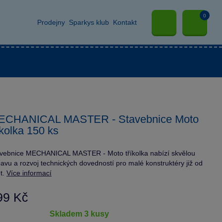
0
Prodejny
Sparkys klub
Kontakt
ECHANICAL MASTER - Stavebnice Moto
íkolka 150 ks
vebnice MECHANICAL MASTER - Moto tříkolka nabízí skvělou
avu a rozvoj technických dovedností pro malé konstruktéry již od
et.
Více informací
99 Kč
skladem 3 kusy