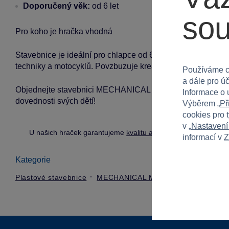
Doporučený věk:
od 6 let
so
Pro koho je hračka vhodná
Stavebnice je ideální pro chlapce od 6 let a stane se sk
techniky a motocyklů. Povzbuzuje kreativní myšlení a záb
Používáme c
a dále pro ú
Objednejte stavebnici MECHANICAL MASTER - Moto tříkolka
Informace o 
dovednosti svých dětí!
Výběrem „
Př
cookies pro 
v „
Nastavení
U našich hraček garantujeme
kvalitu a bezpečnost
.
informací v
Z
Kategorie
Plastové stavebnice
MECHANICAL MASTER