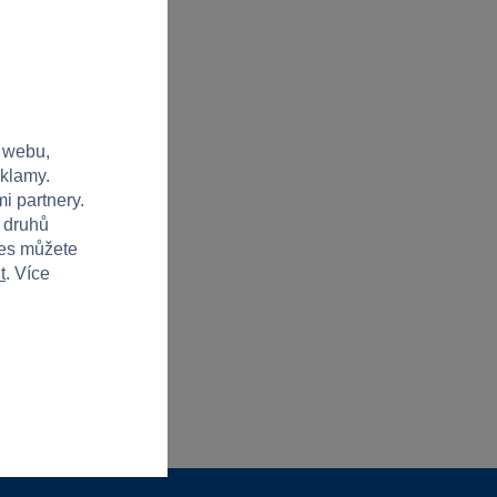
 webu,
eklamy.
i partnery.
h druhů
ies můžete
t
. Více