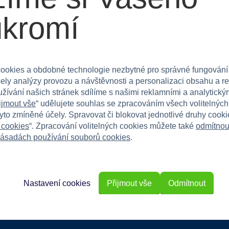
ukromí
vělým dárkem pro každého malého nadšence do
avnou formou učí technickým dovednostem.
ookies a obdobné technologie nezbytné pro správné fungování
čely analýzy provozu a návštěvnosti a personalizaci obsahu a r
 ještě dnes a podpořte kreativitu a technické
užívání našich stránek sdílíme s našimi reklamními a analytickým
ijmout vše
“ udělujete souhlas se zpracováním všech volitelnýc
tyto zmíněné účely. Spravovat či blokovat jednotlivé druhy cook
 cookies
“. Zpracování volitelných cookies můžete také
odmítnou
ásadách používání souborů cookies
.
Nastavení cookies
Přijmout vše
Odmítnout