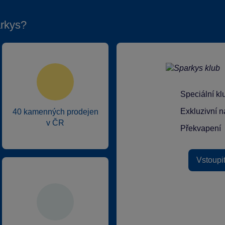
rkys?
Speciální k
Exkluzivní n
40 kamenných prodejen
v ČR
Překvapení
Vstoupi