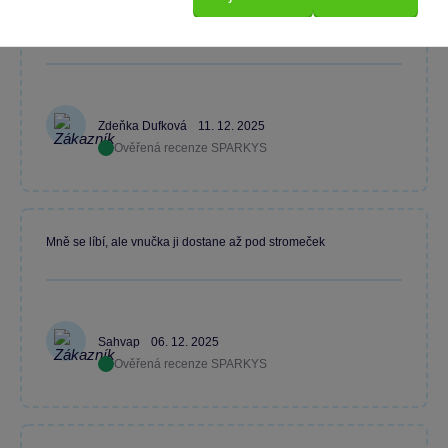
Dárek pro vnučku
Zdeňka Dufková
11. 12. 2025
Ověřená recenze SPARKYS
Mně se líbí, ale vnučka ji dostane až pod stromeček
Sahvap
06. 12. 2025
Ověřená recenze SPARKYS