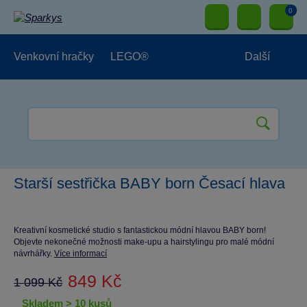
0
Venkovní hračky
LEGO®
Další
Pro kluky
Pro holky
Pro nejmenší
NOVINKY
Starší sestřička BABY born Česací hlava
Kreativní kosmetické studio s fantastickou módní hlavou BABY born!
Objevte nekonečné možnosti make-upu a hairstylingu pro malé módní
návrhářky.
Více informací
849 Kč
1 099 Kč
skladem > 10 kusů