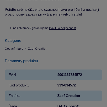
Pořiďte své holčičce tuto úžasnou hlavu pro líčení a nechte ji
prožít hodiny zábavy při vytváření skvělých stylů!
U našich hraček garantujeme
kvalitu a bezpečnost
.
Kategorie
Česací hlavy
Zapf Creation
Parametry produktu
EAN
4001167834572
Kód produktu
939-834572
Značka
Zapf Creation
Řada
BABY born®