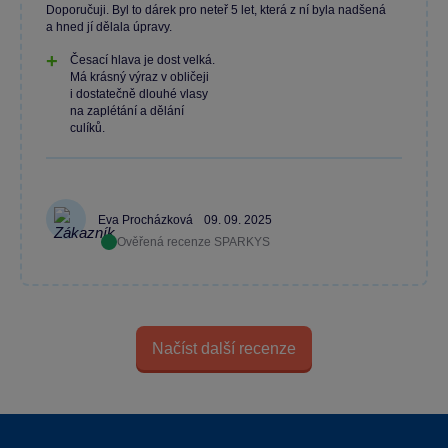
Doporučuji. Byl to dárek pro neteř 5 let, která z ní byla nadšená
a hned jí dělala úpravy.
Česací hlava je dost velká.
Má krásný výraz v obličeji
i dostatečně dlouhé vlasy
na zaplétání a dělání
culíků.
Eva Procházková
09. 09. 2025
Ověřená recenze SPARKYS
Načíst další recenze