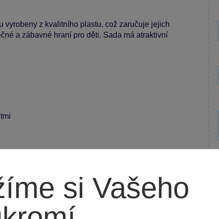
 vyrobeny z kvalitního plastu, což zaručuje jejich
čné a zábavné hraní pro děti. Sada má atraktivní
.
ětmi
íme si Vašeho
ukromí