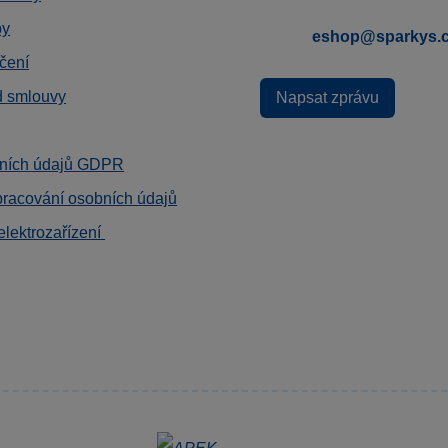
by
eshop@sparkys.
čení
d smlouvy
Napsat zprávu
ních údajů GDPR
pracování osobních údajů
elektrozařízení