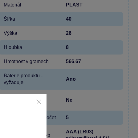
Materiál
PLAST
Šířka
40
Výška
26
Hloubka
8
Hmotnost v gramech
566.67
Baterie produktu -
Ano
vyžaduje
Baterie produktu -
Ne
součást balení
Baterie produktu - počet
5
AAA (LR03)
Baterie produktu - typ