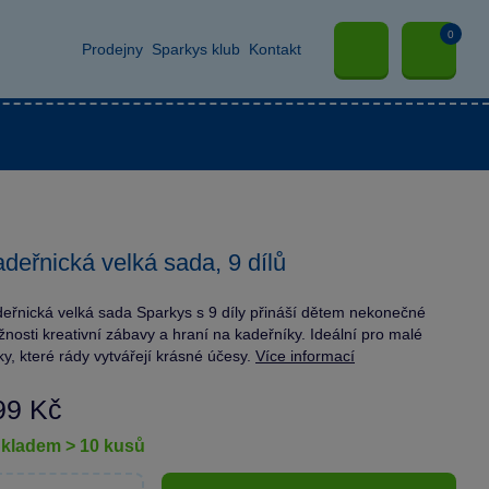
0
Prodejny
Sparkys klub
Kontakt
deřnická velká sada, 9 dílů
eřnická velká sada Sparkys s 9 díly přináší dětem nekonečné
nosti kreativní zábavy a hraní na kadeřníky. Ideální pro malé
ky, které rády vytvářejí krásné účesy.
Více informací
99 Kč
skladem > 10 kusů