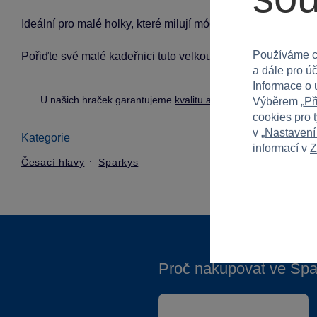
Ideální pro malé holky, které milují módu a kreativní zábavu
Používáme c
Pořiďte své malé kadeřnici tuto velkou sadu a sledujte, jak s
a dále pro ú
Informace o 
U našich hraček garantujeme
kvalitu a bezpečnost
.
Výběrem „
Př
cookies pro 
v „
Nastavení
Kategorie
informací v
Z
Česací hlavy
Sparkys
Proč nakupovat ve Spa