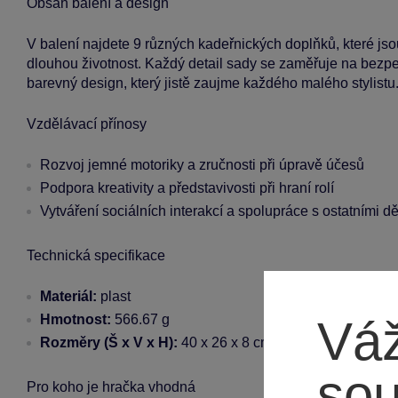
Obsah balení a design
V balení najdete 9 různých kadeřnických doplňků, které jsou
dlouhou životnost. Každý detail sady se zaměřuje na bezpe
barevný design, který jistě zaujme každého malého stylistu
Vzdělávací přínosy
Rozvoj jemné motoriky a zručnosti při úpravě účesů
Podpora kreativity a představivosti při hraní rolí
Vytváření sociálních interakcí a spolupráce s ostatními d
Technická specifikace
Materiál:
plast
Hmotnost:
566.67 g
Váž
Rozměry (Š x V x H):
40 x 26 x 8 cm
so
Pro koho je hračka vhodná