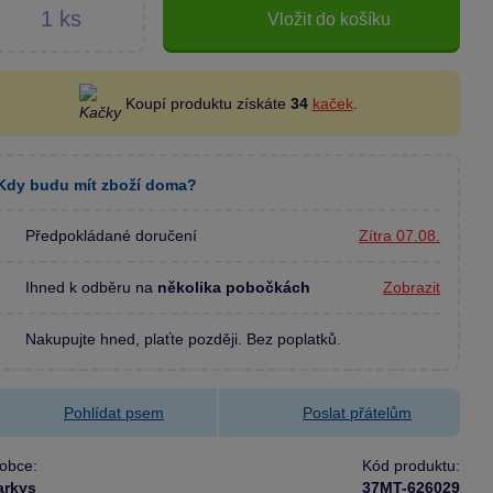
Vložit do košíku
Koupí produktu získáte
34
kaček
.
Kdy budu mít zboží doma?
Předpokládané doručení
Zítra 07.08.
Ihned k odběru na
několika pobočkách
Zobrazit
Nakupujte hned, plaťte později. Bez poplatků.
Pohlídat psem
Poslat přátelům
obce:
Kód produktu:
arkys
37MT-626029