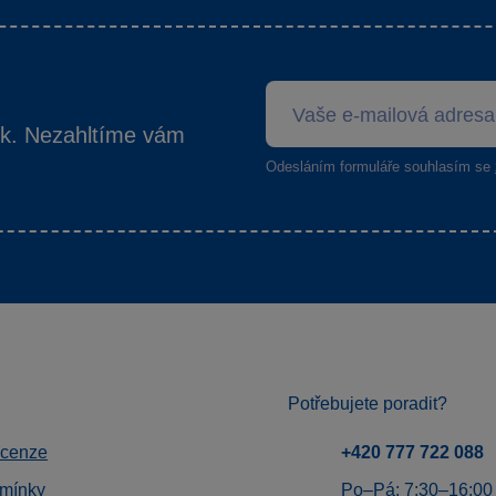
ek. Nezahltíme vám
Odesláním formuláře souhlasím se
Potřebujete poradit?
ecenze
+420 777 722 088
mínky
Po–Pá: 7:30–16:00