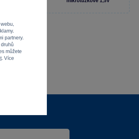
mikrotužkové 1,5V
 webu,
eklamy.
i partnery.
h druhů
ies můžete
t
. Více