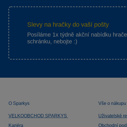
Slevy na hračky do vaší pošty
Posíláme 1x týdně akční nabídku hrač
schránku, nebojte :)
O Sparkys
Vše o nákupu
VELKOOBCHOD SPARKYS
Uživatelské r
Kariéra
Obchodní pod