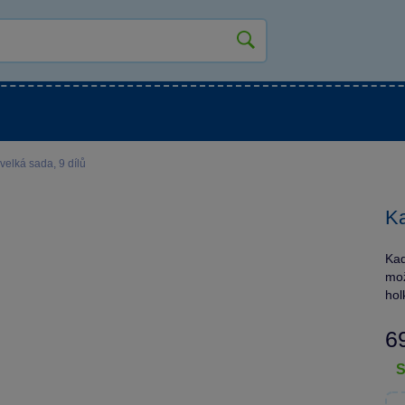
kluky
Pro holky
Pro nejmenší
NOVINKY
velká sada, 9 dílů
Ka
Kad
mož
hol
6