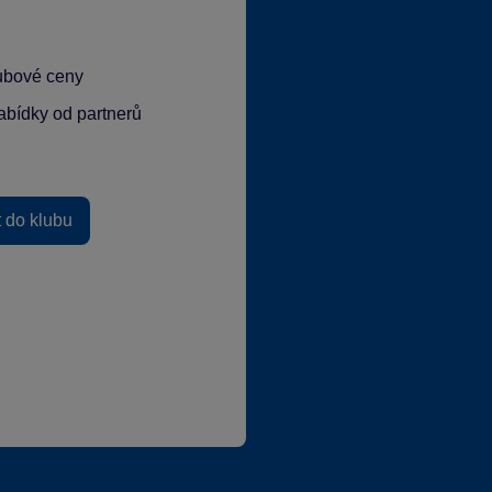
lubové ceny
abídky od partnerů
t do klubu