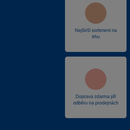
Nejširší sortiment na
trhu
Doprava zdarma při
odběru na prodejnách