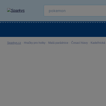
Kategorie
Venkovní hračky
LEGO®
Pro 
Sparkys.cz
·
Hračky pro holky
·
Malá parádnice
·
Česací hlavy
·
Kadeřnická 