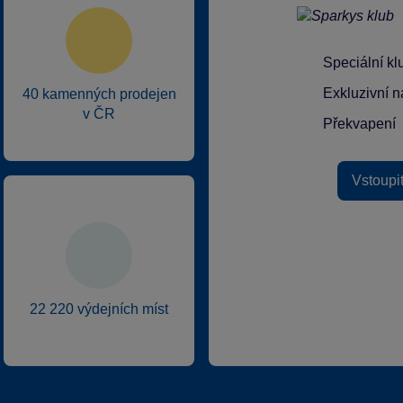
Speciální k
Exkluzivní n
40 kamenných prodejen
v ČR
Překvapení
Vstoupi
22 220 výdejních míst