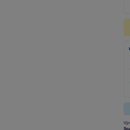
Výr
Sp