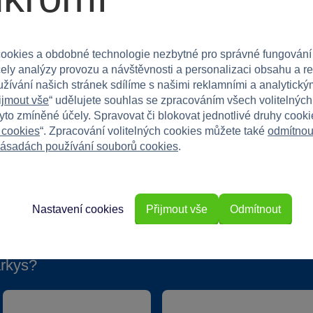
. Vhodné pro děti od 3 let.
ookies a obdobné technologie nezbytné pro správné fungování
e jí rozjasní oči při tvorbě nových účesů!
čely analýzy provozu a návštěvnosti a personalizaci obsahu a r
užívání našich stránek sdílíme s našimi reklamními a analytickým
ijmout vše
“ udělujete souhlas se zpracováním všech volitelnýc
tyto zmíněné účely. Spravovat či blokovat jednotlivé druhy cook
 cookies
“. Zpracování volitelných cookies můžete také
odmítnou
ásadách používání souborů cookies
.
Nastavení cookies
Přijmout vše
Odmítnout
rkys?