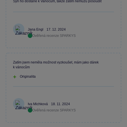
Syn ho dostane k Vanocum, takže zatím nemůžu posoudit
Jana Engl
17. 12. 2024
Ověřená recenze SPARKYS
Zatím jsem neměla možnost vyzkoušet, mám jako dárek
k vánocům
Originalita
Iva Michková
18. 11. 2024
Ověřená recenze SPARKYS