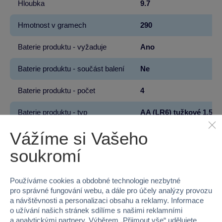
Hloubka
9.7
Hmotnost v gramech
290
Baterie produktu - vyžaduje
Ano
Baterie produktu - součást balení
Ne
Baterie produktu - počet
4
Baterie produktu - typ
AA (LR6) tužkové 1,5V
Vážíme si Vašeho
soukromí
100 %
Používáme cookies a obdobné technologie nezbytné
pro správné fungování webu, a dále pro účely analýzy provozu
Průměr z 4 hodnocení
a návštěvnosti a personalizaci obsahu a reklamy. Informace
100 % zákazníků doporučuje
o užívání našich stránek sdílíme s našimi reklamními
a analytickými partnery. Výběrem „
Přijmout vše
“ udělujete