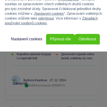
souhlas se zpracováním všech volitelných druhů cookies
pro tyto zmíněné účely. Spravovat či blokovat jednotlivé druhy
Máte zkušenost s tímto zbožím?
cookies můžete v „
Nastavení cookies
“. Zpracování volitelných
cookies můžete také
odmítnout
. Více informací v
Zásadách
Napište recenzi a pomozte ostatním s výběrem.
používání souborů cookies
.
Nastavení cookies
Přijmout vše
Odmítnout
Dětem rozhodně udělá radost a na nějakou dobu zaujme.
Kupodivu opravdu funguje
Zpracování vypadá velice
i v naprosté tmě
lacině, esteticky nic moc
Barbora Kvardova
27. 12. 2024
Ověřená recenze SPARKYS