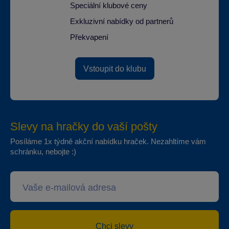
Speciální klubové ceny
Exkluzivní nabídky od partnerů
Překvapení
Vstoupit do klubu
Slevy na hračky do vaší pošty
Posíláme 1x týdně akční nabídku hraček. Nezahltíme vám
schránku, nebojte :)
Chci slevy