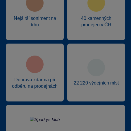
Nejširší sortiment na
40 kamenných
trhu
prodejen v ČR
Doprava zdarma při
22 220 výdejních míst
odběru na prodejnách