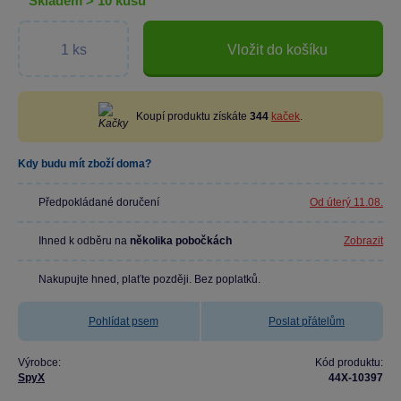
skladem > 10 kusů
Vložit do košíku
Koupí produktu získáte
344
kaček
.
Kdy budu mít zboží doma?
Předpokládané doručení
Od úterý 11.08.
Ihned k odběru na
několika pobočkách
Zobrazit
Nakupujte hned, plaťte později. Bez poplatků.
Pohlídat psem
Poslat přátelům
Výrobce:
Kód produktu:
SpyX
44X-10397