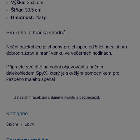
Výška:
25.5 cm
Šířka:
30.5 cm
Hmotnost:
290 g
Pro koho je hračka vhodná
Noční dalekohled je vhodný pro chlapce od 5 let, ideální pro
dobrodružství a hraní venku ve večerních hodinách.
Připravte své dítě na noční objevování s nočním
dalekohledem SpyX, který je skvělým pomocníkem pro
každého malého špeha!
U našich hraček garantujeme
kvalitu a bezpečnost
.
Kategorie
Špioni
SpyX