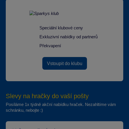
Speciální klubové ceny
Exkluzivní nabídky od partnerů
Překvapení
Vstoupit do klubu
Slevy na hračky do vaší pošty
Posíláme 1x týdně akční nabídku hraček. Nezahltíme vám
schránku, nebojte :)