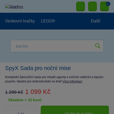
0
Venkovní hračky
LEGO®
Další
Pro kluky
Pro holky
Pro nejmenší
NOVINKY
SpyX Sada pro noční mise
Kompletní špionážní sada pro mladé agenty s nočním viděním a tajným
psaním. Ideální pro dobrodružství ve tmě!
Více informací
1 099 Kč
1 299 Kč
skladem > 10 kusů
Vložit do košíku