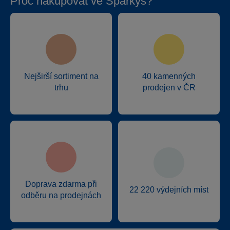
Proč nakupovat ve Sparkys?
Nejširší sortiment na
40 kamenných
trhu
prodejen v ČR
Doprava zdarma při
22 220 výdejních míst
odběru na prodejnách