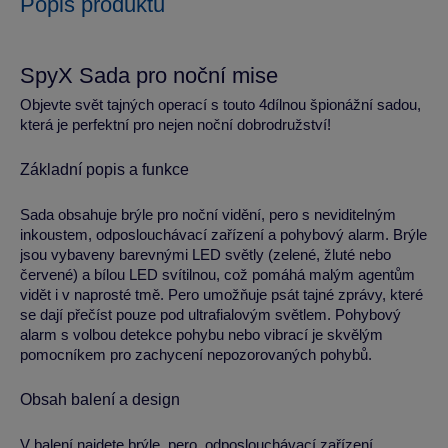
Popis produktu
SpyX Sada pro noční mise
Objevte svět tajných operací s touto 4dílnou špionážní sadou,
která je perfektní pro nejen noční dobrodružství!
Základní popis a funkce
Sada obsahuje brýle pro noční vidění, pero s neviditelným
inkoustem, odposlouchávací zařízení a pohybový alarm. Brýle
jsou vybaveny barevnými LED světly (zelené, žluté nebo
červené) a bílou LED svítilnou, což pomáhá malým agentům
vidět i v naprosté tmě. Pero umožňuje psát tajné zprávy, které
se dají přečíst pouze pod ultrafialovým světlem. Pohybový
alarm s volbou detekce pohybu nebo vibrací je skvělým
pomocníkem pro zachycení nepozorovaných pohybů.
Obsah balení a design
V balení najdete brýle, pero, odposlouchávací zařízení