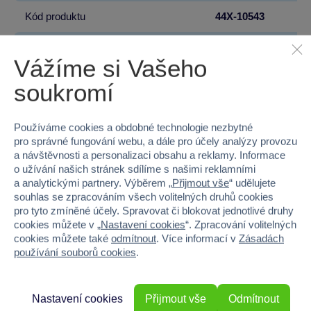
Kód produktu
44X-10543
Značka
SpyX
Vážíme si Vašeho
Licence
SpyX
soukromí
Věk od
6
Používáme cookies a obdobné technologie nezbytné
Pohlaví
KLUK
pro správné fungování webu, a dále pro účely analýzy provozu
a návštěvnosti a personalizaci obsahu a reklamy. Informace
o užívání našich stránek sdílíme s našimi reklamními
Materiál
PLAST
a analytickými partnery. Výběrem „
Přijmout vše
“ udělujete
souhlas se zpracováním všech volitelných druhů cookies
Šířka
30.5
pro tyto zmíněné účely. Spravovat či blokovat jednotlivé druhy
cookies můžete v „
Nastavení cookies
“. Zpracování volitelných
Výška
25.5
cookies můžete také
odmítnout
. Více informací v
Zásadách
používání souborů cookies
.
Hloubka
6
Hmotnost v gramech
425
Nastavení cookies
Přijmout vše
Odmítnout