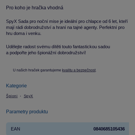
Pro koho je hračka vhodná
SpyX Sada pro noční mise je ideální pro chlapce od 6 let, kteří
mají rádi dobrodružství a hraní na tajné agenty. Perfektní pro
hru doma i venku.
Udělejte radost svému dítěti touto fantastickou sadou
a podpořte jeho špionážní dobrodružství!
U našich hraček garantujeme
kvalitu a bezpečnost
.
Kategorie
Špioni
SpyX
Parametry produktu
EAN
0840685105436