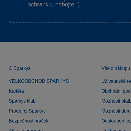
schránku, nebojte :)
O Sparkys
Vše o nákupu
VELKOOBCHOD SPARKYS
Uživatelské r
Kariéra
Obchodní pod
Sparkys klub
Možnosti plat
Prodejny Sparkys
Možnosti doru
Bezpečnost hraček
Odstoupení o
Affiliate program
Reklamace