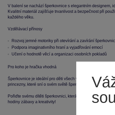
V balení se nachází šperkovnice s elegantním designem, id
Kvalitní materiál zajišťuje trvanlivost a bezpečnost při použ
každého věku.
Vzdělávací přínosy
Rozvoj jemné motoriky při otevírání a zavírání šperkovni
Podpora imaginativního hraní a vyjadřování emocí
Učení o hodnotě věcí a organizaci osobních pokladů
Pro koho je hračka vhodná
Váž
Šperkovnice je ideální pro děti všech věkových skupin, vhod
princezny, které sní o svém světě šperků.
so
Pořiďte svému dítěti šperkovnici, která nejenže udrží všec
hodiny zábavy a kreativity!