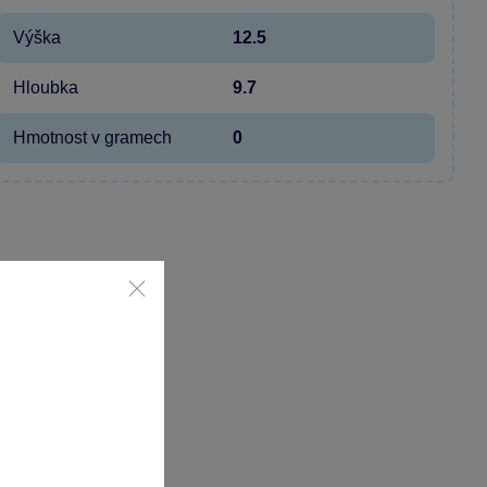
Výška
12.5
Hloubka
9.7
Hmotnost v gramech
0