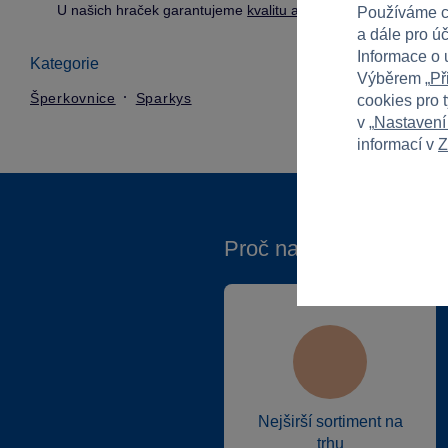
U našich hraček garantujeme
kvalitu a bezpečnost
.
Používáme c
a dále pro ú
Informace o 
Kategorie
Výběrem „
Př
Šperkovnice
Sparkys
cookies pro 
v „
Nastavení
informací v
Z
Proč nakupovat ve Spa
Nejširší sortiment na
trhu