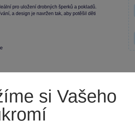
eální pro uložení drobných šperků a pokladů.
ívání, a design je navržen tak, aby potěšil děti
ce
íme si Vašeho
ná pro kluky i holky. Perfektní dárek pro malé
ukromí
hny poklady na jednom místě, ale také jim poskytne