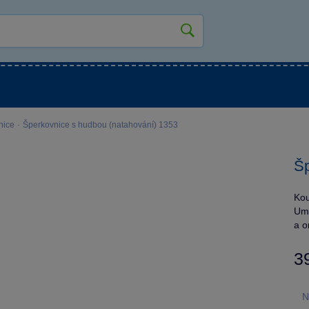
kluky
Pro holky
Pro nejmenší
NOVINKY
nice
·
Šperkovnice s hudbou (natahování) 1353
Šp
Kou
Umo
a o
3
N