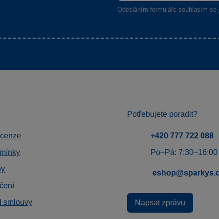
Odesláním formuláře souhlasím se
Potřebujete poradit?
ecenze
+420 777 722 088
mínky
Po–Pá: 7:30–16:00
by
eshop@sparkys.
čení
d smlouvy
Napsat zprávu