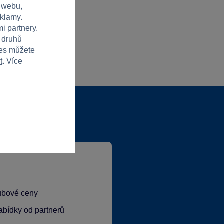
 webu,
eklamy.
i partnery.
h druhů
ies můžete
t
. Více
lubové ceny
abídky od partnerů