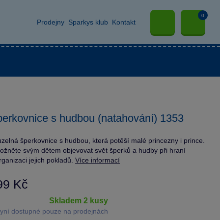
0
Prodejny
Sparkys klub
Kontakt
erkovnice s hudbou (natahování) 1353
zelná šperkovnice s hudbou, která potěší malé princezny i prince.
žněte svým dětem objevovat svět šperků a hudby při hraní
rganizaci jejich pokladů.
Více informací
99 Kč
skladem 2 kusy
yní dostupné pouze na prodejnách