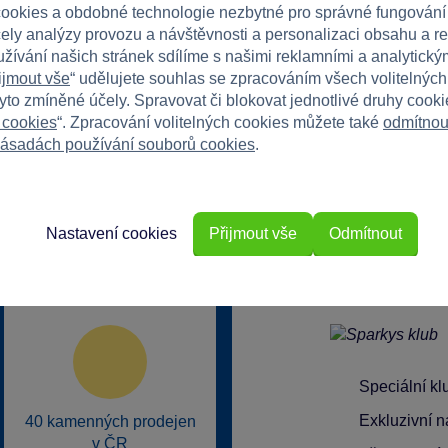
ookies a obdobné technologie nezbytné pro správné fungování
čely analýzy provozu a návštěvnosti a personalizaci obsahu a r
užívání našich stránek sdílíme s našimi reklamními a analytickým
ijmout vše
“ udělujete souhlas se zpracováním všech volitelnýc
tyto zmíněné účely. Spravovat či blokovat jednotlivé druhy cook
 cookies
“. Zpracování volitelných cookies můžete také
odmítnou
ásadách používání souborů cookies
.
Nastavení cookies
Přijmout vše
Odmítnout
rkys?
Speciální k
Exkluzivní n
40 kamenných prodejen
v ČR