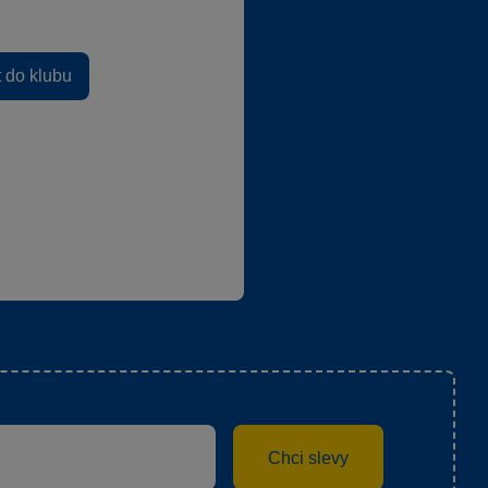
t do klubu
Chci slevy