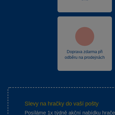
Doprava zdarma při
odběru na prodejnách
Slevy na hračky do vaší pošty
Posíláme 1x týdně akční nabídku hrač