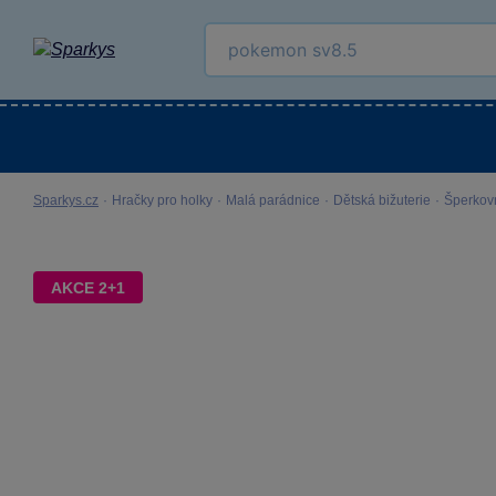
Kategorie
Venkovní hračky
LEGO®
Pro 
Sparkys.cz
·
Hračky pro holky
·
Malá parádnice
·
Dětská bižuterie
·
Šperkov
AKCE 2+1