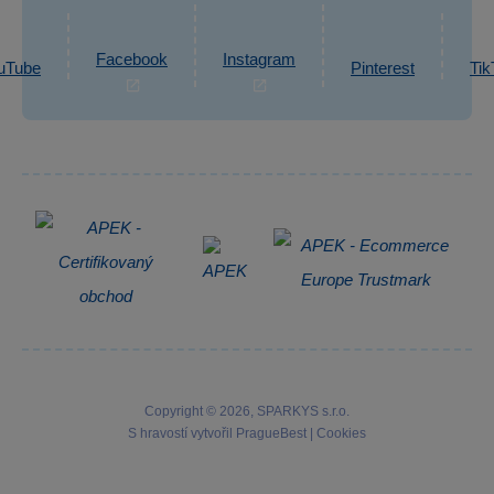
Ochrana osobních údajů GDPR
Napsat zprávu
Informace o zpracování osobních údajů
Facebook
Instagram
uTube
Pinterest
Tik
Zpětný odběr elektrozařízení
Copyright © 2026, SPARKYS s.r.o.
S hravostí vytvořil
PragueBest
|
Cookies