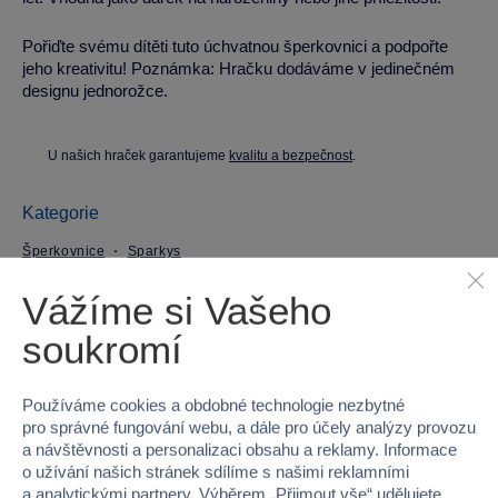
Pořiďte svému dítěti tuto úchvatnou šperkovnici a podpořte
jeho kreativitu! Poznámka: Hračku dodáváme v jedinečném
designu jednorožce.
U našich hraček garantujeme
kvalitu a bezpečnost
.
Kategorie
Šperkovnice
Sparkys
Vážíme si Vašeho
Parametry produktu
soukromí
EAN
8592525661870
Používáme cookies a obdobné technologie nezbytné
Kód produktu
47B-160-2
pro správné fungování webu, a dále pro účely analýzy provozu
a návštěvnosti a personalizaci obsahu a reklamy. Informace
Značka
Sparkys
o užívání našich stránek sdílíme s našimi reklamními
a analytickými partnery. Výběrem „
Přijmout vše
“ udělujete