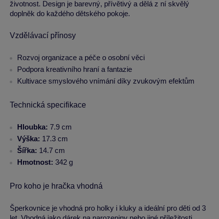
životnost. Design je barevný, přívětivý a dělá z ní skvělý
doplněk do každého dětského pokoje.
Vzdělávací přínosy
Rozvoj organizace a péče o osobní věci
Podpora kreativního hraní a fantazie
Kultivace smyslového vnímání díky zvukovým efektům
Technická specifikace
Hloubka:
7.9 cm
Výška:
17.3 cm
Šířka:
14.7 cm
Hmotnost:
342 g
Pro koho je hračka vhodná
Šperkovnice je vhodná pro holky i kluky a ideální pro děti od 3
let. Vhodná jako dárek na narozeniny nebo jiné příležitosti.