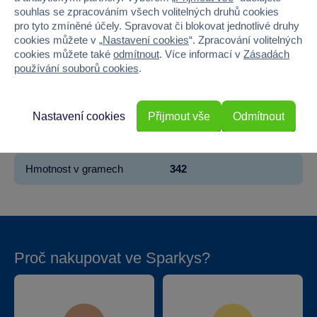
souhlas se zpracováním všech volitelných druhů cookies
Věk od
3
pro tyto zmíněné účely. Spravovat či blokovat jednotlivé druhy
cookies můžete v „
Nastavení cookies
“. Zpracování volitelných
Pohlaví
HOLKA, KLUK
cookies můžete také
odmítnout
. Více informací v
Zásadách
používání souborů cookies
.
Šířka
14.7
Výška
17.3
Nastavení cookies
Přijmout vše
Odmítnout
Hloubka
7.9
Hmotnost v gramech
342
Proč nakupovat ve Sparkys?