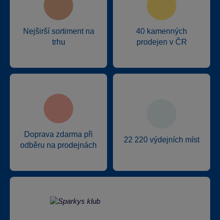
Nejširší sortiment na
40 kamenných
trhu
prodejen v ČR
Doprava zdarma při
22 220 výdejních míst
odběru na prodejnách