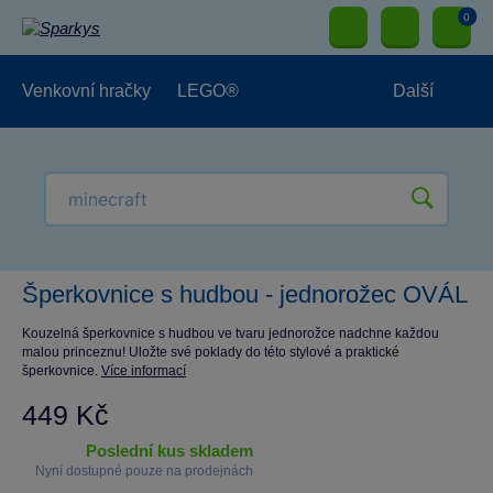
0
Venkovní hračky
LEGO®
Další
Pro kluky
Pro holky
Pro nejmenší
NOVINKY
Šperkovnice s hudbou - jednorožec OVÁL
Kouzelná šperkovnice s hudbou ve tvaru jednorožce nadchne každou
malou princeznu! Uložte své poklady do této stylové a praktické
šperkovnice.
Více informací
449 Kč
poslední kus skladem
Nyní dostupné pouze na prodejnách