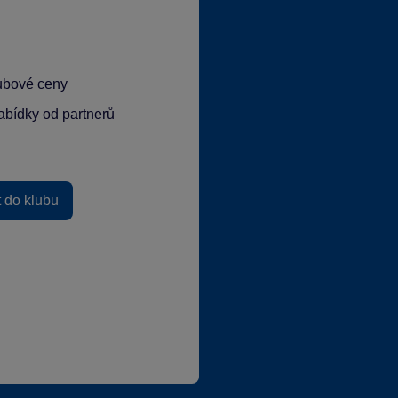
lubové ceny
abídky od partnerů
t do klubu