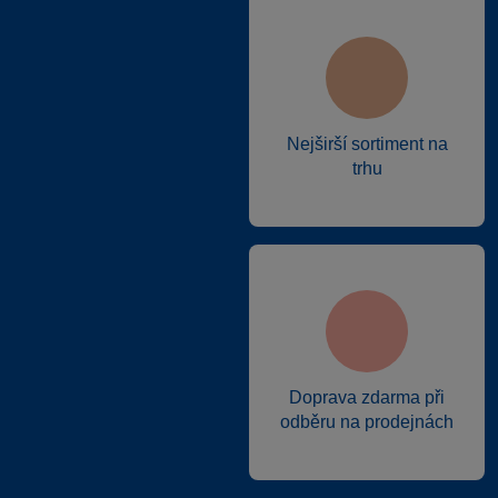
Nejširší sortiment na
trhu
Doprava zdarma při
odběru na prodejnách