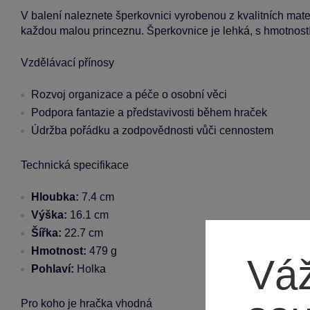
V balení naleznete šperkovnici vyrobenou z kvalitních mater
každou malou princeznu. Šperkovnice je lehká, s hmotností
Vzdělávací přínosy
Rozvoj organizace a péče o osobní věci
Podpora fantazie a představivosti během hraček
Údržba pořádku a zodpovědnosti vůči cennostem
Technická specifikace
Hloubka:
7.4 cm
Výška:
16.1 cm
Šířka:
22.7 cm
Hmotnost:
479 g
Váž
Pohlaví:
Holka
Pro koho je hračka vhodná