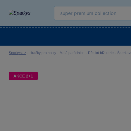
Kategorie
Venkovní hračky
LEGO®
Pro 
Sparkys.cz
·
Hračky pro holky
·
Malá parádnice
·
Dětská bižuterie
·
Šperkov
AKCE 2+1