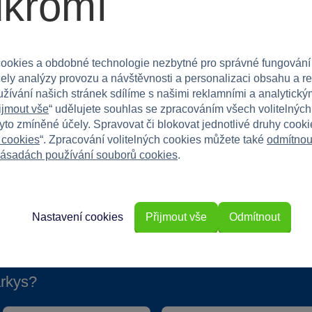
ukromí
y od 3 let. Skvělý doplněk do dětského pokoje či
ookies a obdobné technologie nezbytné pro správné fungování
cká na uchovávání drobností!
čely analýzy provozu a návštěvnosti a personalizaci obsahu a r
užívání našich stránek sdílíme s našimi reklamními a analytickým
ijmout vše
“ udělujete souhlas se zpracováním všech volitelnýc
tyto zmíněné účely. Spravovat či blokovat jednotlivé druhy cook
 cookies
“. Zpracování volitelných cookies můžete také
odmítnou
ásadách používání souborů cookies
.
Nastavení cookies
Přijmout vše
Odmítnout
rkys?