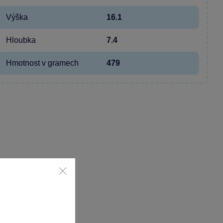
Výška
16.1
Hloubka
7.4
Hmotnost v gramech
479