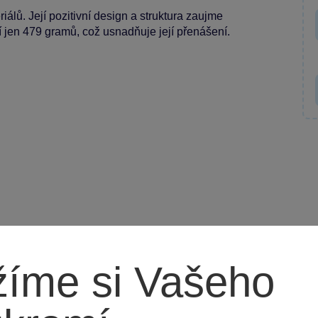
iálů. Její pozitivní design a struktura zaujme
 jen 479 gramů, což usnadňuje její přenášení.
íme si Vašeho