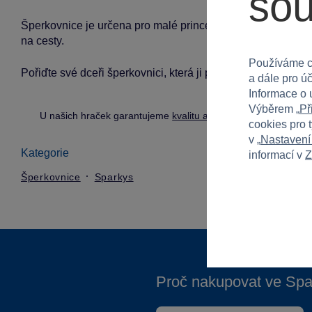
so
Šperkovnice je určena pro malé princezny, ideální pro holk
na cesty.
Používáme c
Pořiďte své dceři šperkovnici, která ji potěší a bude prakti
a dále pro ú
Informace o 
Výběrem „
Př
U našich hraček garantujeme
kvalitu a bezpečnost
.
cookies pro 
v „
Nastavení
Kategorie
informací v
Z
Šperkovnice
Sparkys
Proč nakupovat ve Spa