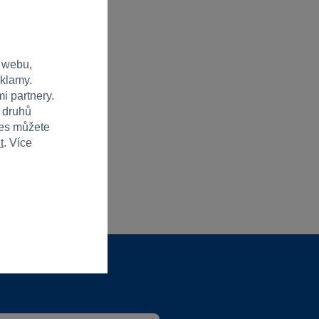
 webu,
eklamy.
i partnery.
h druhů
ies můžete
t
. Více