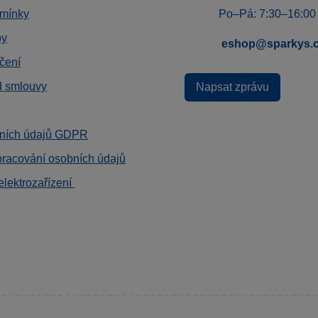
mínky
Po–Pá: 7:30–16:00
by
eshop@sparkys.
čení
d smlouvy
Napsat zprávu
ních údajů GDPR
pracování osobních údajů
elektrozařízení