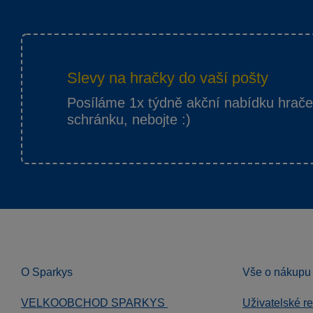
Slevy na hračky do vaší pošty
Posíláme 1x týdně akční nabídku hrač
schránku, nebojte :)
O Sparkys
Vše o nákupu
VELKOOBCHOD SPARKYS
Uživatelské r