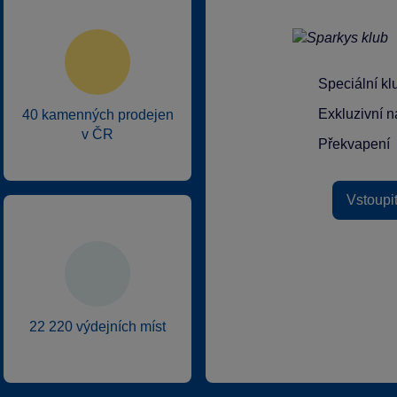
Speciální k
Exkluzivní n
40 kamenných prodejen
v ČR
Překvapení
Vstoupi
22 220 výdejních míst