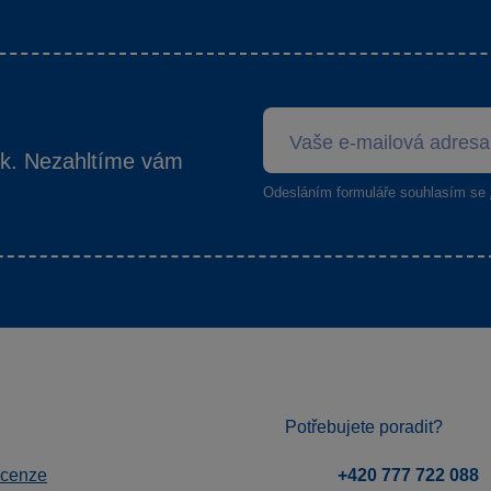
ek. Nezahltíme vám
Odesláním formuláře souhlasím se
Potřebujete poradit?
ecenze
+420 777 722 088