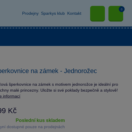
0
Prodejny
Sparkys klub
Kontakt
erkovnice na zámek - Jednorožec
ová šperkovnice na zámek s motivem jednorožce je ideální pro
chny malé princezny. Uložte si své poklady bezpečně a stylově!
e informací
99 Kč
poslední kus skladem
yní dostupné pouze na prodejnách