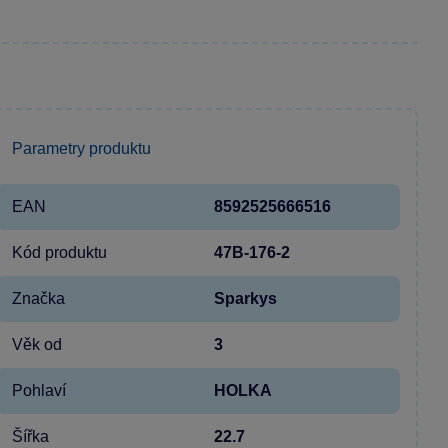
Parametry produktu
EAN
8592525666516
Kód produktu
47B-176-2
Značka
Sparkys
Věk od
3
Pohlaví
HOLKA
Šířka
22.7