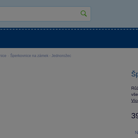
kluky
Pro holky
Pro nejmenší
NOVINKY
nice
·
Šperkovnice na zámek - Jednorožec
Šp
Růž
vše
Víc
3
N