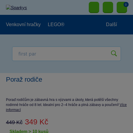
0
Venkovní hračky
LEGO®
Další
Pro kluky
Pro holky
Pro nejmenší
NOVINKY
Poraž rodiče
Poraď rodičům je zábavná hra s výzvami a úkoly, která potěší všechny
rodinné hráče od 8 let. Idealní pro 2–4 hráče a plná zábavy a poučení!
Více
informací
349 Kč
449 Kč
skladem > 10 kusů