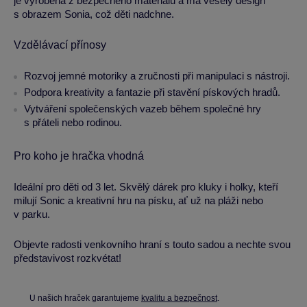
je vyrobena z bezpečného materiálu a má veselý design
s obrazem Sonia, což děti nadchne.
Vzdělávací přínosy
Rozvoj jemné motoriky a zručnosti při manipulaci s nástroji.
Podpora kreativity a fantazie při stavění pískových hradů.
Vytváření společenských vazeb během společné hry
s přáteli nebo rodinou.
Pro koho je hračka vhodná
Ideální pro děti od 3 let. Skvělý dárek pro kluky i holky, kteří
milují Sonic a kreativní hru na písku, ať už na pláži nebo
v parku.
Objevte radosti venkovního hraní s touto sadou a nechte svou
představivost rozkvétat!
U našich hraček garantujeme
kvalitu a bezpečnost
.