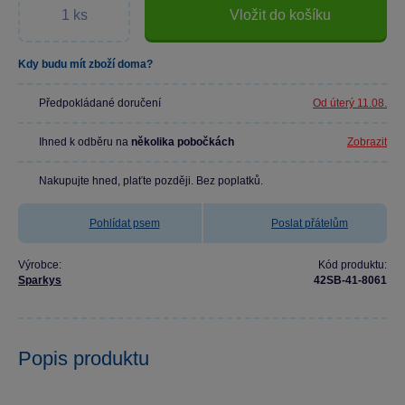
Vložit do košíku
Kdy budu mít zboží doma?
Předpokládané doručení
Od úterý 11.08.
Ihned k odběru na
několika pobočkách
Zobrazit
Nakupujte hned, plaťte později. Bez poplatků.
Pohlídat psem
Poslat přátelům
Výrobce:
Kód produktu:
Sparkys
42SB-41-8061
Popis produktu