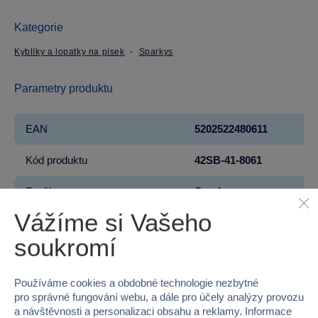
Kategorie
Kyblíky a lopatky na písek
Sparkys
Parametry produktu
EAN
5202522480611
Kód produktu
42SB-41-8061
Značka
Sparkys
Vážíme si Vašeho
Licence
SEGA
soukromí
Řada
Sonic the Hedgehog™
Používáme cookies a obdobné technologie nezbytné
Věk od
18 měsíců
pro správné fungování webu, a dále pro účely analýzy provozu
a návštěvnosti a personalizaci obsahu a reklamy. Informace
Pohlaví
KLUK