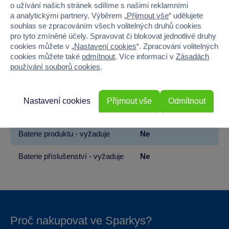
o užívání našich stránek sdílíme s našimi reklamními
a analytickými partnery. Výběrem „
Přijmout vše
“ udělujete
Materiál
PLAST
souhlas se zpracováním všech volitelných druhů cookies
pro tyto zmíněné účely. Spravovat či blokovat jednotlivé druhy
Šířka
17
cookies můžete v „
Nastavení cookies
“. Zpracování volitelných
cookies můžete také
odmítnout
. Více informací v
Zásadách
Výška
28
používání souborů cookies
.
Hloubka
17
Nastavení cookies
Přijmout vše
Odmítnout
Hmotnost v gramech
368
Baterie produktu - vyžaduje
Ne
Baterie příslušenství - vyžaduje
Ne
Proč nakupovat ve Sparkys?