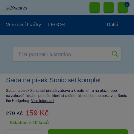
0
Venkovní hračky
LEGO®
Další
Pro kluky
Pro holky
Pro nejmenší
NOVINKY
Sada na písek Sonic set komplet
Sada na písek Sonic set přináší zábavu a kreativní hru na pláži nebo
na zahradě. Ideální pro děti, které si chtějí hrát s oblíbenou postavou Sonic
the Hedgehog.
Více informací
159 Kč
279 Kč
skladem > 10 kusů