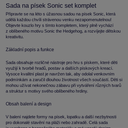
Sada na písek Sonic set komplet
Připravte se na léto s úžasnou sadou na písek Sonic, která
udělá každou chvíli strávenou venku nezapomenutelnou!
Objevte kouzlo hry s tímto kompletem, který plně vychází
z oblíbeného motivu Sonic the Hedgehog, a rozvíjejte dětskou
kreativitu.
Základní popis a funkce
Sada obsahuje rozličné nástroje pro hru s pískem, které děti
využijí k tvorbě hradů, postav a dalších pískových kreací.
Vysoce kvalitní plast je navržen tak, aby odolal venkovním
podmínkám a zaručil dlouhou životnost všech součástí. Děti si
mohou užívat nekonečnou zábavu při vytváření různých tvarů
a struktur s motivy svého oblíbeného hrdiny.
Obsah balení a design
V balení najdete formy na písek, lopatku a další nezbytnosti
pro dokonalé stavění na pláži nebo zahradě. Celá sada