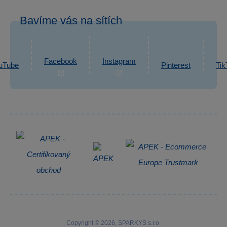
Po–Pá: 7:30–16:00
Odstoupení od smlouvy
Bavíme vás na sítích
eshop@sparkys.cz
Reklamace
Ochrana osobních údajů GDPR
Napsat zprávu
Informace o zpracování osobních údajů
Facebook
Instagram
uTube
Pinterest
Tik
Zpětný odběr elektrozařízení
Copyright © 2026, SPARKYS s.r.o.