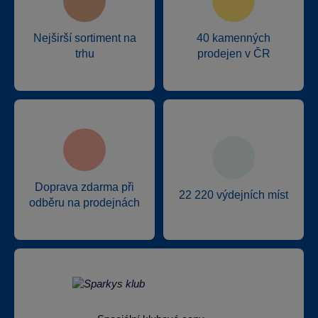
Nejširší sortiment na
40 kamenných
trhu
prodejen v ČR
Doprava zdarma při
22 220 výdejních míst
odběru na prodejnách