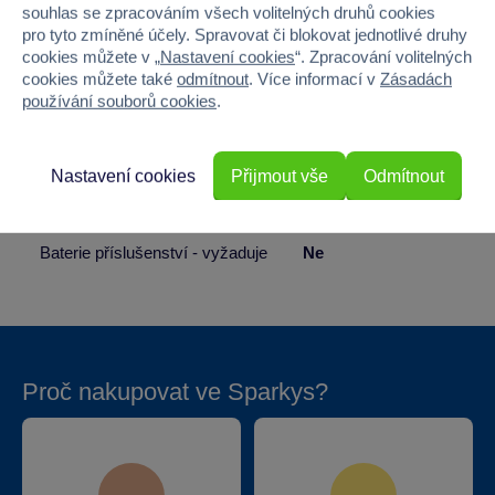
Šířka
17
souhlas se zpracováním všech volitelných druhů cookies
pro tyto zmíněné účely. Spravovat či blokovat jednotlivé druhy
cookies můžete v „
Nastavení cookies
“. Zpracování volitelných
Výška
28
cookies můžete také
odmítnout
. Více informací v
Zásadách
používání souborů cookies
.
Hloubka
17
Hmotnost v gramech
368
Nastavení cookies
Přijmout vše
Odmítnout
Baterie produktu - vyžaduje
Ne
Baterie příslušenství - vyžaduje
Ne
Proč nakupovat ve Sparkys?