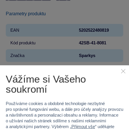
Parametry produktu
EAN
5202522480819
Kód produktu
42SB-41-8081
Značka
Sparkys
Licence
DISNEY
Vážíme si Vašeho
Řada
Cars
soukromí
Věk od
18 měsíců
Používáme cookies a obdobné technologie nezbytné
Pohlaví
KLUK
pro správné fungování webu, a dále pro účely analýzy provozu
a návštěvnosti a personalizaci obsahu a reklamy. Informace
Materiál
PLAST
o užívání našich stránek sdílíme s našimi reklamními
a analytickými partnery. Výběrem „
Přijmout vše
“ udělujete