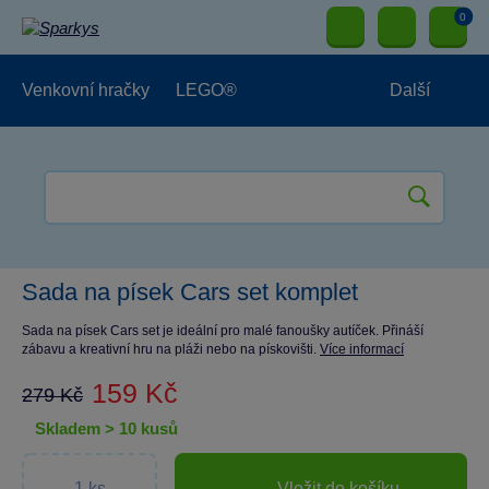
0
Venkovní hračky
LEGO®
Další
Pro kluky
Pro holky
Pro nejmenší
NOVINKY
Sada na písek Cars set komplet
Sada na písek Cars set je ideální pro malé fanoušky autíček. Přináší
zábavu a kreativní hru na pláži nebo na pískovišti.
Více informací
159 Kč
279 Kč
skladem > 10 kusů
Vložit do košíku