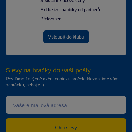
Speciální klubové ceny
Exkluzivní nabídky od partnerů
Překvapení
Vstoupit do klubu
Slevy na hračky do vaší pošty
Posíláme 1x týdně akční nabídku hraček. Nezahltíme vám
schránku, nebojte :)
Chci slevy