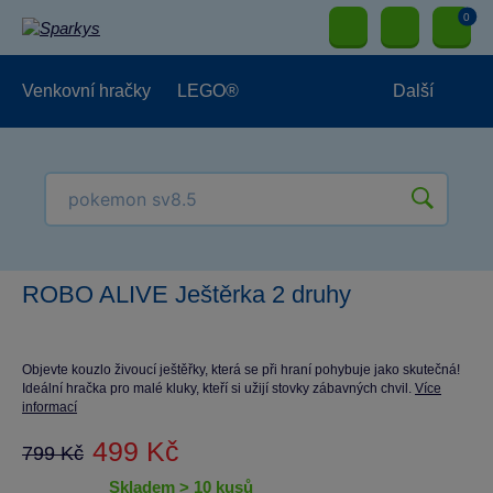
0
Venkovní hračky
LEGO®
Další
Pro kluky
Pro holky
Pro nejmenší
NOVINKY
ROBO ALIVE Ještěrka 2 druhy
Objevte kouzlo živoucí ještěřky, která se při hraní pohybuje jako skutečná!
Ideální hračka pro malé kluky, kteří si užijí stovky zábavných chvil.
Více
informací
499 Kč
799 Kč
skladem > 10 kusů