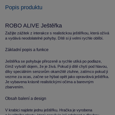
Popis produktu
ROBO ALIVE Ještěřka
Zažijte zážitek z interakce s realistickou ještěřkou, která ožívá
a vydává neodolatelné pohyby. Dítě si ji velmi rychle oblíbí.
Základní popis a funkce
Ještěřka se pohybuje přirozeně a rychle utíká po podlaze,
čímž vytváří dojem, že je živá. Pokud ji dítě chytí pod hlavou,
díky speciálním senzorům okamžitě ztuhne, zatímco pokud ji
vezme za ocas, začne se hýbat opět jako opravdová ještěřka.
Je vybavena krásně realistickými očima a barevným
zbarvením.
Obsah balení a design
V krabici najdete jednu ještěřku. Hračka je vyrobena