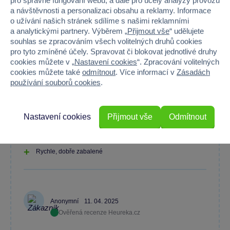
pro správné fungování webu, a dále pro účely analýzy provozu
a návštěvnosti a personalizaci obsahu a reklamy. Informace
o užívání našich stránek sdílíme s našimi reklamními
a analytickými partnery. Výběrem „
Přijmout vše
“ udělujete
Ano
souhlas se zpracováním všech volitelných druhů cookies
pro tyto zmíněné účely. Spravovat či blokovat jednotlivé druhy
cookies můžete v „
Nastavení cookies
“. Zpracování volitelných
cookies můžete také
odmítnout
. Více informací v
Zásadách
používání souborů cookies
.
Jana Černá
25. 10. 2025
Ověřená recenze SPARKYS
Nastavení cookies
Přijmout vše
Odmítnout
Rychle, dobře zabalené
Anonymní
11. 04. 2025
Ověřená recenze Heureka.cz