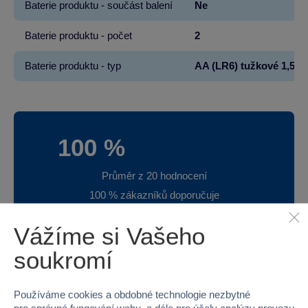
Baterie produktu - součást balení
Ne
Baterie produktu - počet
2
Baterie produktu - typ
AA (LR6) tužkové 1,5V
100 %
Průměr z 20 hodnocení
100 % zákazníků doporučuje
Vážíme si Vašeho
soukromí
Máte zkušenost s tímto zbožím?
Napište recenzi a pomozte ostatním s výběrem.
Používáme cookies a obdobné technologie nezbytné