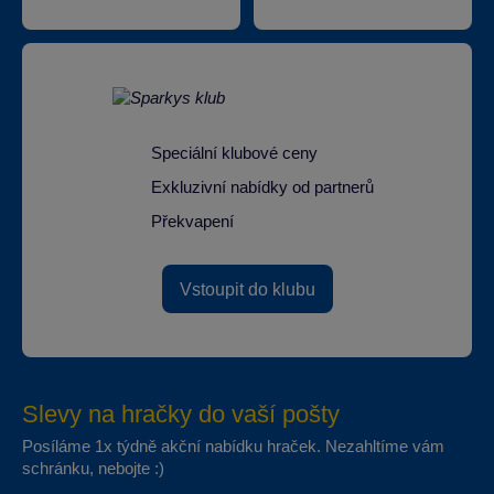
Speciální klubové ceny
Exkluzivní nabídky od partnerů
Překvapení
Vstoupit do klubu
Slevy na hračky do vaší pošty
Posíláme 1x týdně akční nabídku hraček. Nezahltíme vám
schránku, nebojte :)