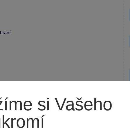
 hraní
íme si Vašeho
ukromí
jak pro holky, tak pro kluky. Perfektní na noční