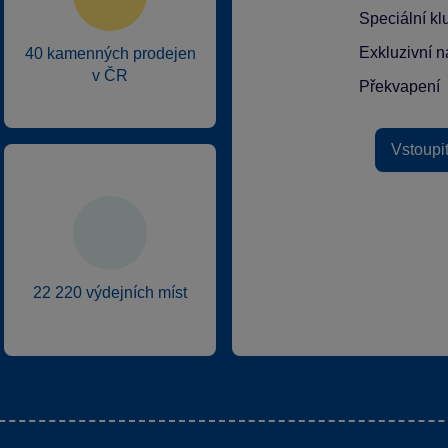
Speciální k
Exkluzivní n
40 kamenných prodejen
v ČR
Překvapení
Vstoupi
22 220 výdejních míst