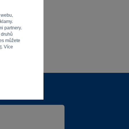
 webu,
eklamy.
i partnery.
h druhů
ies můžete
t
. Více