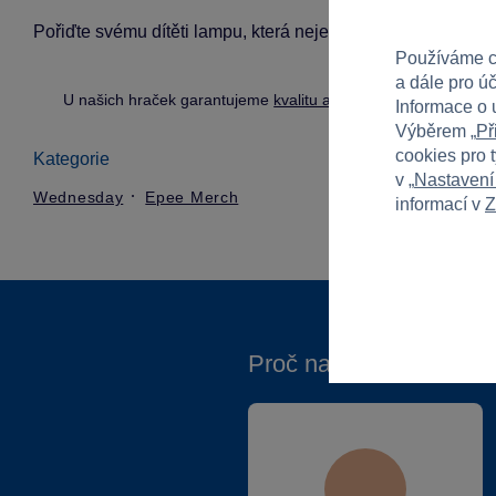
Pořiďte svému dítěti lampu, která nejen osvětlí prostor, ale t
Používáme c
a dále pro ú
U našich hraček garantujeme
kvalitu a bezpečnost
.
Informace o 
Výběrem „
Př
cookies pro 
Kategorie
v „
Nastavení
Wednesday
Epee Merch
informací v
Z
Proč nakupovat ve Spa