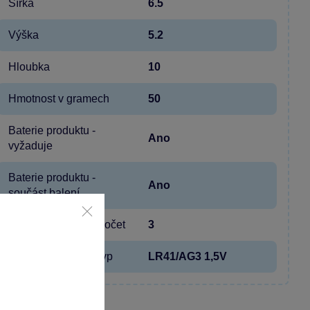
Šířka
6.5
Výška
5.2
Hloubka
10
Hmotnost v gramech
50
Baterie produktu -
Ano
vyžaduje
Baterie produktu -
Ano
součást balení
Baterie produktu - počet
3
Baterie produktu - typ
LR41/AG3 1,5V