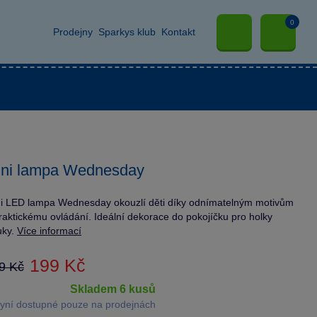
0
Prodejny
Sparkys klub
Kontakt
ini lampa Wednesday
i LED lampa Wednesday okouzlí děti díky odnímatelným motivům
raktickému ovládání. Ideální dekorace do pokojíčku pro holky
luky.
Více informací
199 Kč
9 Kč
skladem 6 kusů
yní dostupné pouze na prodejnách