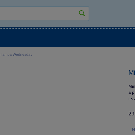
kluky
Pro holky
Pro nejmenší
NOVINKY
i lampa Wednesday
M
Min
a p
i k
29
N