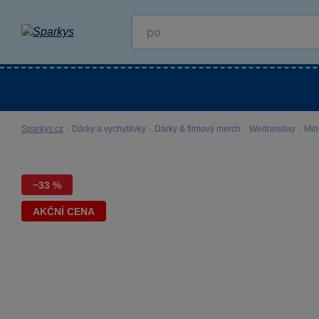
Kategorie
Venkovní hračky
LEGO®
Pro 
Sparkys.cz
·
Dárky a vychytávky
·
Dárky & filmový merch
·
Wednesday
·
Min
−33 %
AKČNÍ CENA