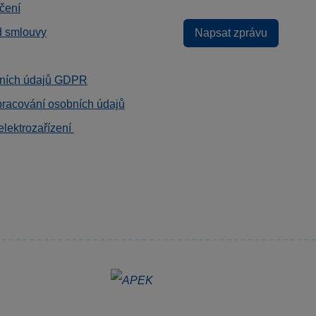
čení
d smlouvy
Napsat zprávu
ních údajů GDPR
pracování osobních údajů
elektrozařízení