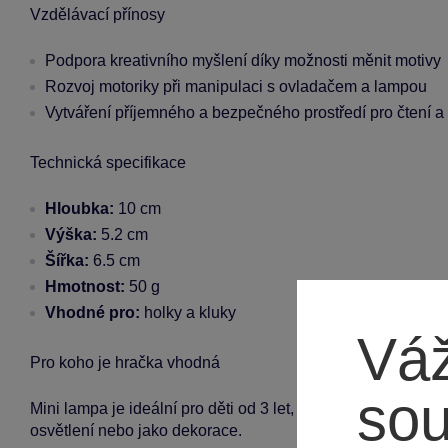
Vzdělávací přínosy
Podpora kreativního myšlení díky možnosti měnit motivy
Rozvoj motoriky při manipulaci s ovladačem a lampou
Vytváření příjemného a bezpečného prostředí pro čtení a
Technická specifikace
Hloubka:
10 cm
Výška:
5.2 cm
Šířka:
6.5 cm
Hmotnost:
50 g
Vhodné pro:
holky a kluky
Váž
Pro koho je hračka vhodná
so
Mini lampa je ideální pro děti od 3 let, vhodná do pokojíčků 
osvětlení nebo jako dekorace.