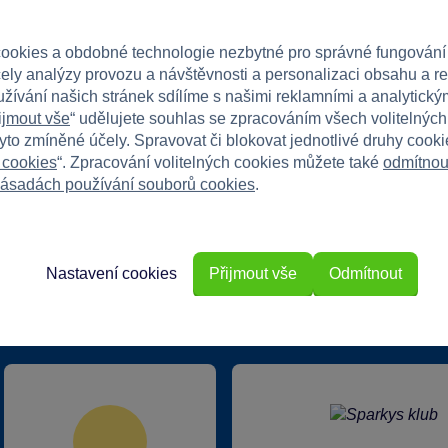
aké podnítí jeho kreativitu a radost!
ookies a obdobné technologie nezbytné pro správné fungování
čely analýzy provozu a návštěvnosti a personalizaci obsahu a r
užívání našich stránek sdílíme s našimi reklamními a analytickým
ijmout vše
“ udělujete souhlas se zpracováním všech volitelnýc
tyto zmíněné účely. Spravovat či blokovat jednotlivé druhy cook
 cookies
“. Zpracování volitelných cookies můžete také
odmítnou
ásadách používání souborů cookies
.
Nastavení cookies
Přijmout vše
Odmítnout
rkys?