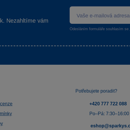
ek. Nezahltíme vám
Odesláním formuláře souhlasím se
Potřebujete poradit?
ecenze
+420 777 722 088
mínky
Po–Pá: 7:30–16:00
by
eshop@sparkys.