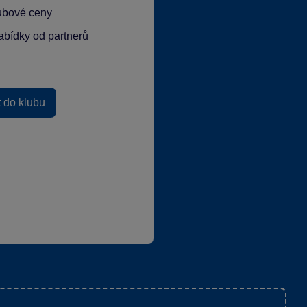
lubové ceny
abídky od partnerů
t do klubu