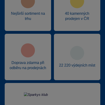
Nejširší sortiment na
40 kamenných
trhu
prodejen v ČR
Doprava zdarma při
22 220 výdejních míst
odběru na prodejnách