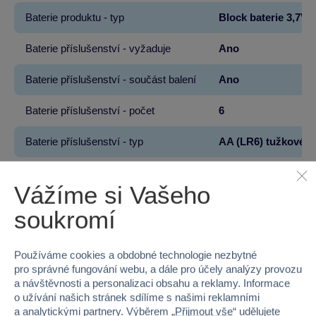
Baterie produktu - typ
Block baterie 3,7V
Baterie příslušenství - vyžaduje
Ano
Baterie příslušenství - součást balení
Ano
Baterie příslušenství - počet
6
Baterie příslušenství - typ
AA (LR6) tužkové 1
Vážíme si Vašeho
soukromí
90 %
Průměr z 4 hodnocení
Používáme cookies a obdobné technologie nezbytné
pro správné fungování webu, a dále pro účely analýzy provozu
100 % zákazníků doporučuje
a návštěvnosti a personalizaci obsahu a reklamy. Informace
o užívání našich stránek sdílíme s našimi reklamními
a analytickými partnery. Výběrem „
Přijmout vše
“ udělujete