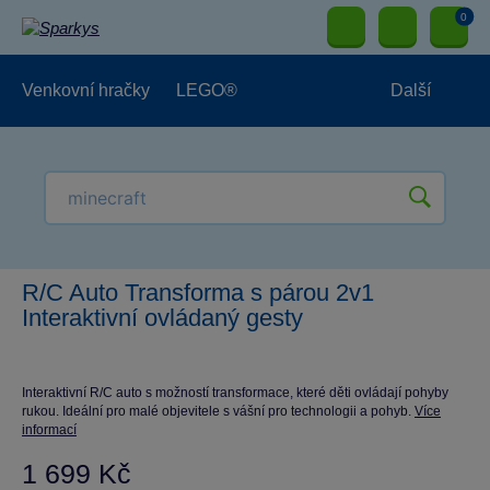
0
Venkovní hračky
LEGO®
Další
Pro kluky
Pro holky
Pro nejmenší
NOVINKY
R/C Auto Transforma s párou 2v1
Interaktivní ovládaný gesty
Interaktivní R/C auto s možností transformace, které děti ovládají pohyby
rukou. Ideální pro malé objevitele s vášní pro technologii a pohyb.
Více
informací
1 699 Kč