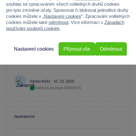
souhlas se zpracováním všech volitelných druhů cookies
Máte zkušenost s tímto zbožím?
pro tyto zmíněné účely. Spravovat či blokovat jednotlivé druhy
cookies můžete v „
Nastavení cookies
“. Zpracování volitelných
Napište recenzi a pomozte ostatním s výběrem.
cookies můžete také
odmítnout
. Více informací v
Zásadách
používání souborů cookies
.
Nastavení cookies
Přijmout vše
Odmítnout
S nákupem jsem byl spokojen. Doporučuji.
Václav Kněz
31. 12. 2025
Ověřená recenze SPARKYS
Spokojenost