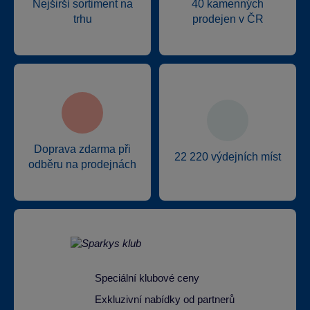
Nejširší sortiment na
40 kamenných
trhu
prodejen v ČR
Doprava zdarma při
22 220 výdejních míst
odběru na prodejnách
Speciální klubové ceny
Exkluzivní nabídky od partnerů