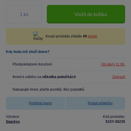
Vložit do košíku
Koupí produktu získáte
49
kaček
.
Kdy budu mít zboží doma?
Předpokládané doručení
Od úterý 11.08.
Ihned k odběru na
několika pobočkách
Zobrazit
Nakupujte hned, plaťte později. Bez poplatků.
Pohlídat psem
Poslat přátelům
Výrobce:
Kód produktu:
Sparkys
31SY-30235