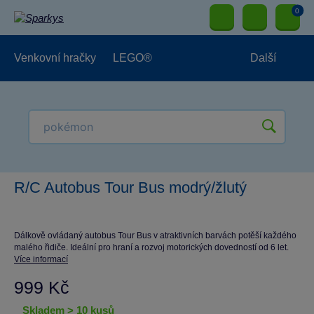
0
Venkovní hračky
LEGO®
Další
Pro kluky
Pro holky
Pro nejmenší
NOVINKY
R/C Autobus Tour Bus modrý/žlutý
Dálkově ovládaný autobus Tour Bus v atraktivních barvách potěší každého
malého řidiče. Ideální pro hraní a rozvoj motorických dovedností od 6 let.
Více informací
999 Kč
skladem > 10 kusů