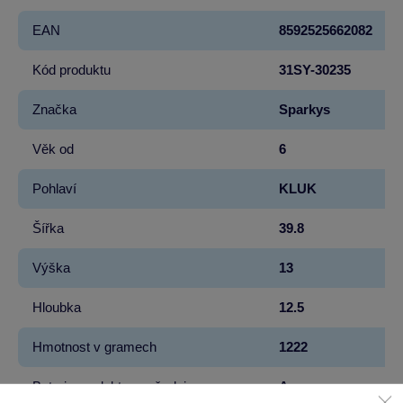
EAN
8592525662082
Kód produktu
31SY-30235
Značka
Sparkys
Věk od
6
Pohlaví
KLUK
Šířka
39.8
Výška
13
Hloubka
12.5
Hmotnost v gramech
1222
Baterie produktu - vyžaduje
Ano