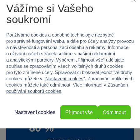
Vážíme si Vašeho
Baterie produktu - součást balení
Ano
soukromí
Baterie produktu - počet
1
Používáme cookies a obdobné technologie nezbytné
Baterie produktu - typ
Block baterie 3,7V
pro správné fungování webu, a dále pro účely analýzy provozu
a návštěvnosti a personalizaci obsahu a reklamy. Informace
Baterie příslušenství - vyžaduje
Ano
o užívání našich stránek sdílíme s našimi reklamními
a analytickými partnery. Výběrem „
Přijmout vše
“ udělujete
Baterie příslušenství - součást balení
Ano
souhlas se zpracováním všech volitelných druhů cookies
pro tyto zmíněné účely. Spravovat či blokovat jednotlivé druhy
Baterie příslušenství - počet
2
cookies můžete v „
Nastavení cookies
“. Zpracování volitelných
cookies můžete také
odmítnout
. Více informací v
Zásadách
Baterie příslušenství - typ
AA (LR6) tužkové 1
používání souborů cookies
.
Nastavení cookies
Přijmout vše
Odmítnout
80 %