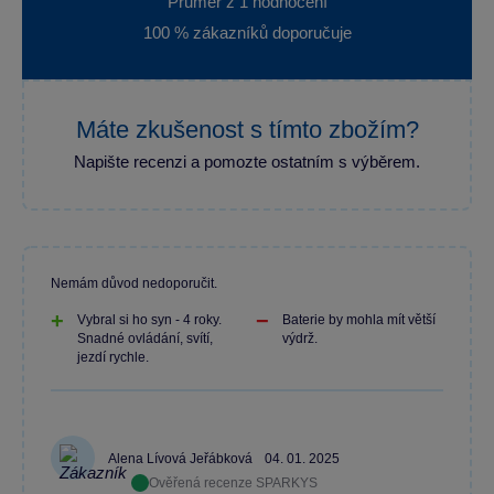
Průměr z 1 hodnocení
100 % zákazníků doporučuje
Máte zkušenost s tímto zbožím?
Napište recenzi a pomozte ostatním s výběrem.
Nemám důvod nedoporučit.
Vybral si ho syn - 4 roky.
Baterie by mohla mít větší
Snadné ovládání, svítí,
výdrž.
jezdí rychle.
Alena Lívová Jeřábková
04. 01. 2025
Ověřená recenze SPARKYS