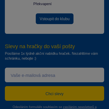
Překvapení
Vstoupit do klubu
Slevy na hračky do vaší pošty
Posíláme 1x týdně akční nabídku hraček. Nezahltíme vám
schránku, nebojte :)
Chci slevy
Odesláním formuláře souhlasím se
zasíláním newsletterů a