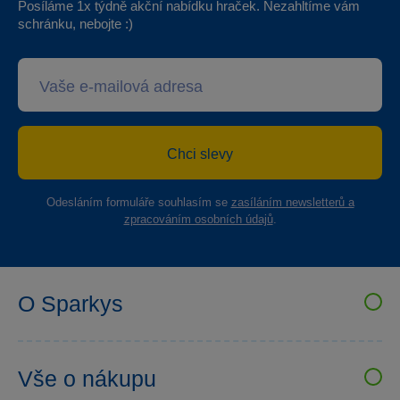
Posíláme 1x týdně akční nabídku hraček. Nezahltíme vám
schránku, nebojte :)
Chci slevy
Odesláním formuláře souhlasím se
zasíláním newsletterů a
zpracováním osobních údajů
.
O Sparkys
VELKOOBCHOD SPARKYS
Kariéra
Vše o nákupu
Sparkys klub