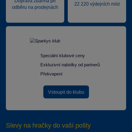
Doprava zdarma při
22 220 výdejních míst
odběru na prodejnách
Speciální klubové ceny
Exkluzivní nabídky od partnerů
Překvapení
Vstoupit do klubu
Slevy na hračky do vaší pošty