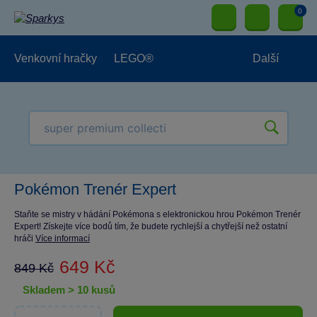
0
Venkovní hračky
LEGO®
Další
Pro kluky
Pro holky
Pro nejmenší
NOVINKY
Pokémon Trenér Expert
Staňte se mistry v hádání Pokémona s elektronickou hrou Pokémon Trenér
Expert! Získejte více bodů tím, že budete rychlejší a chytřejší než ostatní
hráči
Více informací
649 Kč
849 Kč
skladem > 10 kusů