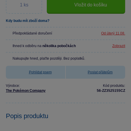
Vložit do košíku
Kdy budu mít zboží doma?
Předpokládané doručení
Od úterý 11.08.
Ihned k odběru na
několika pobočkách
Zobrazit
Nakupujte hned, plaťte později. Bez poplatků.
Pohlídat psem
Poslat přátelům
Výrobce:
Kód produktu:
The Pokémon Company
56-ZZ3525155CZ
Popis produktu