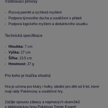
Vzdělávací přínosy
Rozvoj paměti a rychlosti myšlení
Podpora týmového ducha a soutěžení s přáteli
Podpora logického myšlení a deduktivního úsudku
Technická specifikace
Hloubka:
7 cm
Výška:
27 cm
Šířka:
13.5 cm
Hmotnost:
27 g
Pro koho je hračka vhodná
Hra je určena pro kluky i holky, ideální pro děti od 6 let, které
mají rády Pokémony a soutěživé hry.
Zažijte spoustu zábavy a napínavých okamžiků
s elektronickou hrou Pokémon Trenér Expert!