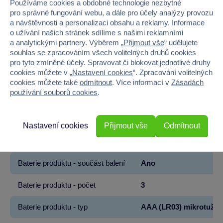
Používáme cookies a obdobné technologie nezbytné
Pohlaví
KLUK
pro správné fungování webu, a dále pro účely analýzy provozu
a návštěvnosti a personalizaci obsahu a reklamy. Informace
Materiál
PAPÍR
o užívání našich stránek sdílíme s našimi reklamními
a analytickými partnery. Výběrem „
Přijmout vše
“ udělujete
souhlas se zpracováním všech volitelných druhů cookies
Šířka
13.5
pro tyto zmíněné účely. Spravovat či blokovat jednotlivé druhy
cookies můžete v „
Nastavení cookies
“. Zpracování volitelných
Výška
27
cookies můžete také
odmítnout
. Více informací v
Zásadách
používání souborů cookies
.
Hloubka
7
Hmotnost v gramech
27
Nastavení cookies
Přijmout vše
Odmítnout
Baterie produktu - vyžaduje
Ano
Baterie produktu - součást balení
Ano
Baterie produktu - počet
3
Baterie produktu - typ
AAA (LR03) mikrotužko