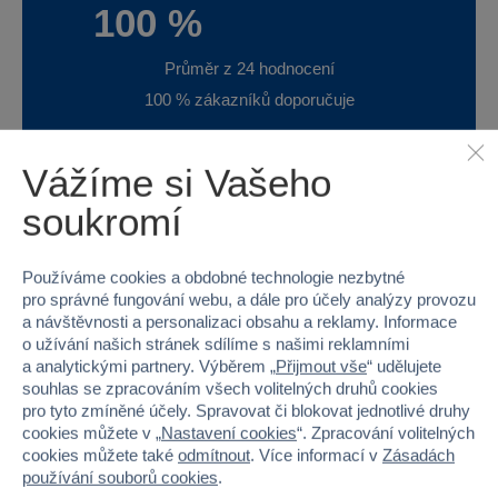
100 %
Průměr z 24 hodnocení
100 % zákazníků doporučuje
Vážíme si Vašeho
Máte zkušenost s tímto zbožím?
soukromí
Napište recenzi a pomozte ostatním s výběrem.
Používáme cookies a obdobné technologie nezbytné
pro správné fungování webu, a dále pro účely analýzy provozu
a návštěvnosti a personalizaci obsahu a reklamy. Informace
o užívání našich stránek sdílíme s našimi reklamními
Hru doporučuji, je zábavná.
a analytickými partnery. Výběrem „
Přijmout vše
“ udělujete
souhlas se zpracováním všech volitelných druhů cookies
Hra, která pobaví malé
i velké hráče.
pro tyto zmíněné účely. Spravovat či blokovat jednotlivé druhy
cookies můžete v „
Nastavení cookies
“. Zpracování volitelných
cookies můžete také
odmítnout
. Více informací v
Zásadách
používání souborů cookies
.