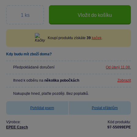
Vložit do košíku
Koupí produktu získáte
39
kaček
.
Kdy budu mít zboží doma?
Předpokládané doručení
Od úterý 11.08.
Ihned k odběru na
několika pobočkách
Zobrazit
Nakupujte hned, plaťte později. Bez poplatků.
Pohlídat psem
Poslat přátelům
Výrobce:
Kód produktu:
EPEE Czech
97-55099EPE