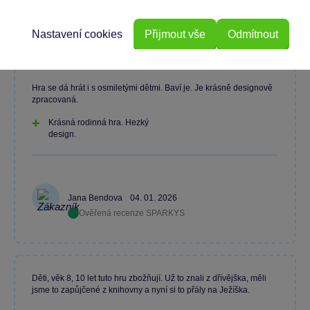
Monika Seifarthová
04. 01. 2026
Ověřená recenze SPARKYS
Nastavení cookies
Přijmout vše
Odmítnout
Hra se dá hrát i s osmiletými dětmi. Baví je. Je krásně designově
zpracovaná.
Krásná rodinná hra. Hezký
design.
Jana Bendova
04. 01. 2026
Ověřená recenze SPARKYS
Děti, věk 8, 10 let tuto hru zbožňují. Už to znali z dřívějška, měli
jsme to zapůjčené z knihovny a nyní si to přály na Ježíška.