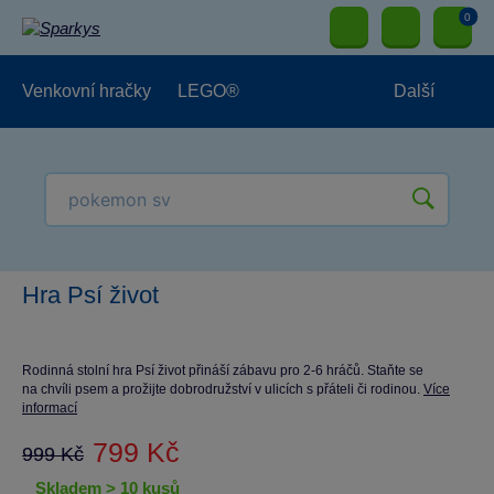
0
Venkovní hračky
LEGO®
Další
Pro kluky
Pro holky
Pro nejmenší
NOVINKY
Hra Psí život
Rodinná stolní hra Psí život přináší zábavu pro 2-6 hráčů. Staňte se
na chvíli psem a prožijte dobrodružství v ulicích s přáteli či rodinou.
Více
informací
799 Kč
999 Kč
skladem > 10 kusů