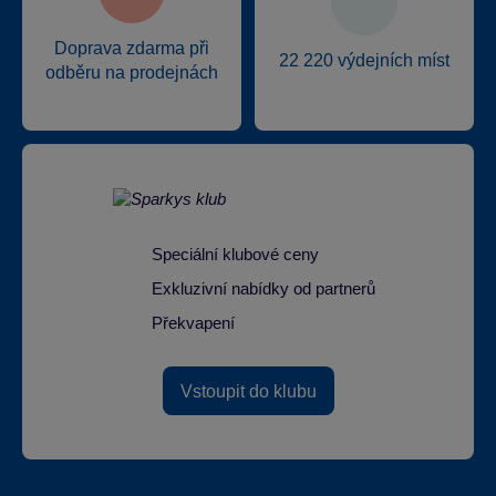
Doprava zdarma při
22 220 výdejních míst
odběru na prodejnách
Speciální klubové ceny
Exkluzivní nabídky od partnerů
Překvapení
Vstoupit do klubu