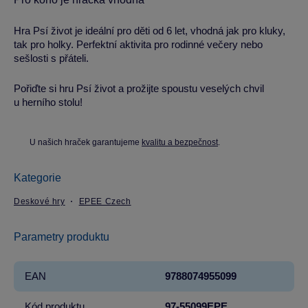
Hra Psí život je ideální pro děti od 6 let, vhodná jak pro kluky,
tak pro holky. Perfektní aktivita pro rodinné večery nebo
sešlosti s přáteli.
Pořiďte si hru Psí život a prožijte spoustu veselých chvil
u herního stolu!
U našich hraček garantujeme
kvalitu a bezpečnost
.
Kategorie
Deskové hry
EPEE Czech
Parametry produktu
EAN
9788074955099
Kód produktu
97-55099EPE