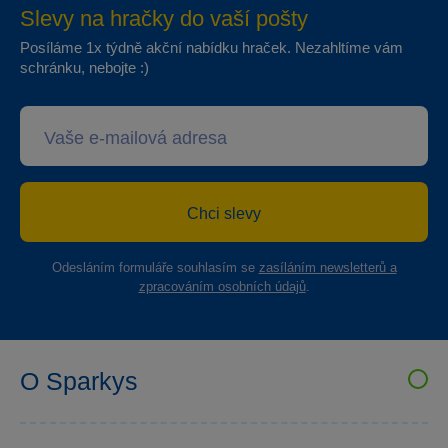
Slevy na hračky do vaší pošty
Posíláme 1x týdně akční nabídku hraček. Nezahltíme vám
schránku, nebojte :)
Chci slevy
Odesláním formuláře souhlasím se
zasíláním newsletterů a
zpracováním osobních údajů
.
O Sparkys
VELKOOBCHOD SPARKYS
Kariéra