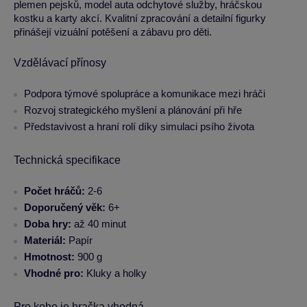
plemen pejsků, model auta odchytové služby, hráčskou
kostku a karty akcí. Kvalitní zpracování a detailní figurky
přinášejí vizuální potěšení a zábavu pro děti.
Vzdělávací přínosy
Podpora týmové spolupráce a komunikace mezi hráči
Rozvoj strategického myšlení a plánování při hře
Představivost a hraní rolí díky simulaci psího života
Technická specifikace
Počet hráčů:
2-6
Doporučený věk:
6+
Doba hry:
až 40 minut
Materiál:
Papír
Hmotnost:
900 g
Vhodné pro:
Kluky a holky
Pro koho je hračka vhodná