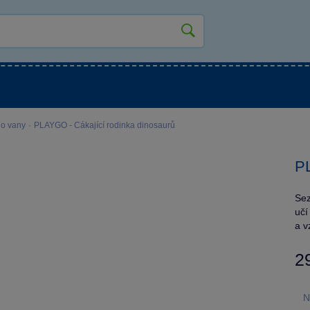
kluky
Pro holky
Pro nejmenší
NOVINKY
do vany
·
PLAYGO - Cákající rodinka dinosaurů
PL
Sez
učí
a v
2
N