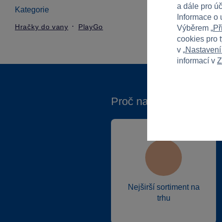
a dále pro ú
Kategorie
Informace o 
Hračky do vany
PlayGo
Výběrem „
Př
cookies pro 
v „
Nastavení
informací v
Z
Proč nakupovat ve Spa
Nejširší sortiment na
trhu