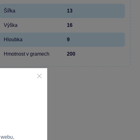
Šířka
13
Výška
16
Hloubka
9
Hmotnost v gramech
200
 webu,