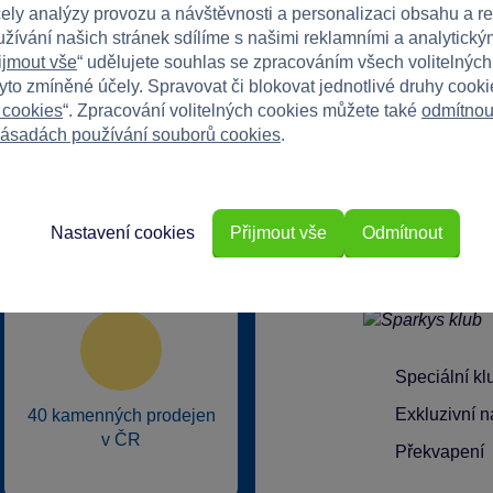
čely analýzy provozu a návštěvnosti a personalizaci obsahu a r
užívání našich stránek sdílíme s našimi reklamními a analytickým
ijmout vše
“ udělujete souhlas se zpracováním všech volitelnýc
tyto zmíněné účely. Spravovat či blokovat jednotlivé druhy cook
 cookies
“. Zpracování volitelných cookies můžete také
odmítnou
ásadách používání souborů cookies
.
rkys?
Nastavení cookies
Přijmout vše
Odmítnout
Speciální k
Exkluzivní n
40 kamenných prodejen
v ČR
Překvapení