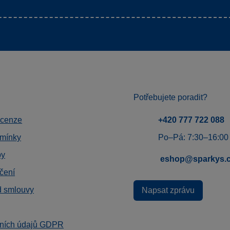
Potřebujete poradit?
ecenze
+420 777 722 088
mínky
Po–Pá: 7:30–16:00
by
eshop@sparkys.
čení
d smlouvy
Napsat zprávu
ních údajů GDPR