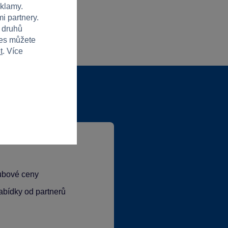
eklamy.
i partnery.
h druhů
ies můžete
t
. Více
lubové ceny
abídky od partnerů