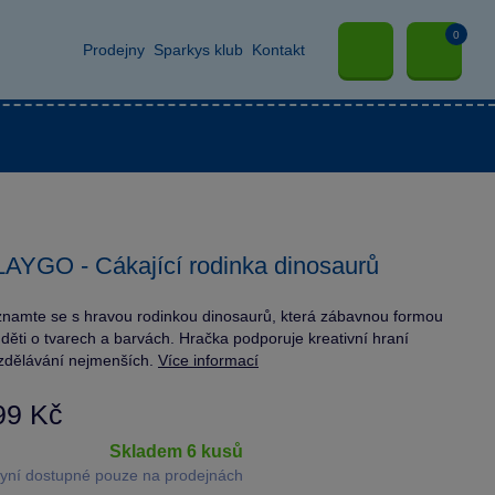
0
Prodejny
Sparkys klub
Kontakt
AYGO - Cákající rodinka dinosaurů
namte se s hravou rodinkou dinosaurů, která zábavnou formou
 děti o tvarech a barvách. Hračka podporuje kreativní hraní
zdělávání nejmenších.
Více informací
99 Kč
skladem 6 kusů
yní dostupné pouze na prodejnách