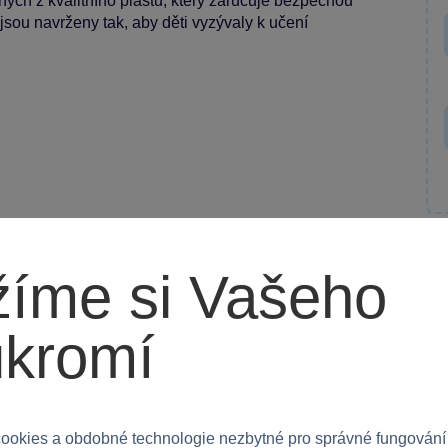
ých z kvalitního plastu, který zaručuje bezpečnou
 jsou navrženy tak, aby děti vyzývaly k učení
íme si Vašeho
 holky. Skvěle se hodí do dětského pokoje nebo
ukromí
 rozvíjí jejich dovednosti!
ookies a obdobné technologie nezbytné pro správné fungování