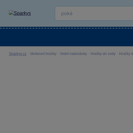
Kategorie
Venkovní hračky
LEGO®
Pro 
Sparkys.cz
·
Venkovní hračky
·
Vodní radovánky
·
Hračky do vody
·
Hračky 