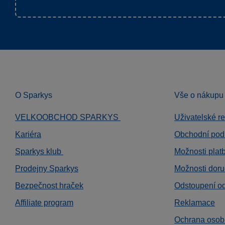
O Sparkys
Vše o nákupu
VELKOOBCHOD SPARKYS
Uživatelské r
Kariéra
Obchodní pod
Sparkys klub
Možnosti plat
Prodejny Sparkys
Možnosti doru
Bezpečnost hraček
Odstoupení o
Affiliate program
Reklamace
Ochrana osob