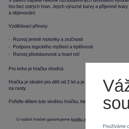
V balení najdete několik různobarevných dinosaurů vyroben
hru bez ostrých hran. Jejich výrazné barvy a příjemné tvary
a objevování.
Vzdělávací přínosy
Rozvoj jemné motoriky a zručnosti
Podpora logického myšlení a trpělivosti
Rozvoj představivosti a hraní rolí
Pro koho je hračka vhodná
Váž
Hračka je ideální pro děti od 2 let a je vhodná pro kluky i
na cesty.
so
Pořiďte dětem tuto skvělou hračku, která je pobaví a zároveň
U našich hraček garantujeme
kvalitu a bezpečnost
.
Používáme c