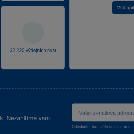
Vstoupi
22 220 výdejních míst
ek. Nezahltíme vám
Odesláním formuláře souhlasím se