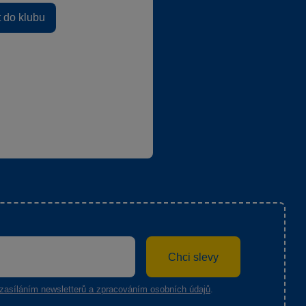
t do klubu
Chci slevy
zasíláním newsletterů a zpracováním osobních údajů
.