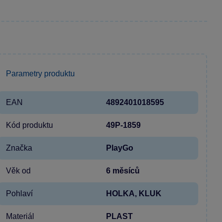
Parametry produktu
EAN
4892401018595
Kód produktu
49P-1859
Značka
PlayGo
Věk od
6 měsíců
Pohlaví
HOLKA, KLUK
Materiál
PLAST