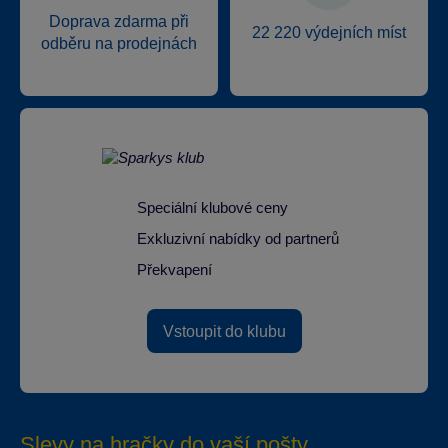
Doprava zdarma při
22 220 výdejních míst
odběru na prodejnách
Speciální klubové ceny
Exkluzivní nabídky od partnerů
Překvapení
Vstoupit do klubu
Slevy na hračky do vaší pošty