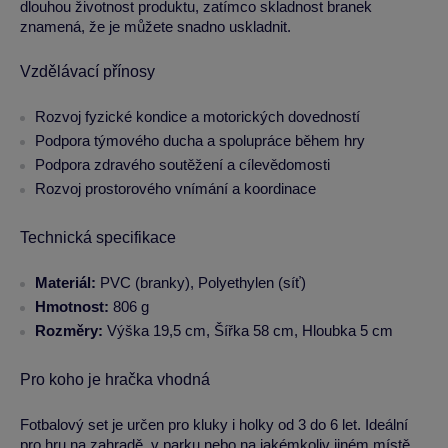
dlouhou životnost produktu, zatímco skladnost branek
znamená, že je můžete snadno uskladnit.
Vzdělávací přínosy
Rozvoj fyzické kondice a motorických dovedností
Podpora týmového ducha a spolupráce během hry
Podpora zdravého soutěžení a cílevědomosti
Rozvoj prostorového vnímání a koordinace
Technická specifikace
Materiál:
PVC (branky), Polyethylen (síť)
Hmotnost:
806 g
Rozměry:
Výška 19,5 cm, Šířka 58 cm, Hloubka 5 cm
Pro koho je hračka vhodná
Fotbalový set je určen pro kluky i holky od 3 do 6 let. Ideální
pro hru na zahradě, v parku nebo na jakémkoliv jiném místě,