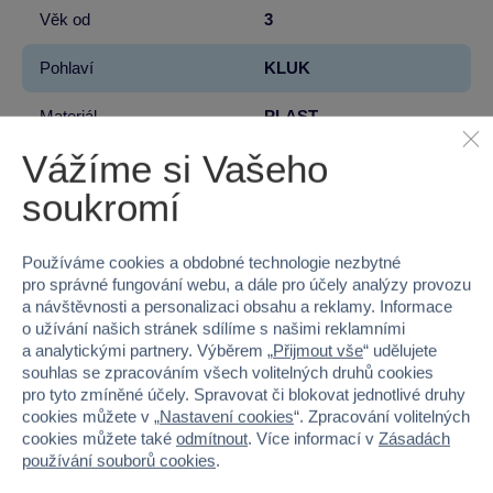
Věk od
3
Pohlaví
KLUK
Materiál
PLAST
Vážíme si Vašeho
Šířka
58
soukromí
Výška
19.5
Hloubka
5
Používáme cookies a obdobné technologie nezbytné
pro správné fungování webu, a dále pro účely analýzy provozu
a návštěvnosti a personalizaci obsahu a reklamy. Informace
Hmotnost v gramech
806
o užívání našich stránek sdílíme s našimi reklamními
a analytickými partnery. Výběrem „
Přijmout vše
“ udělujete
souhlas se zpracováním všech volitelných druhů cookies
pro tyto zmíněné účely. Spravovat či blokovat jednotlivé druhy
cookies můžete v „
Nastavení cookies
“. Zpracování volitelných
90 %
cookies můžete také
odmítnout
. Více informací v
Zásadách
používání souborů cookies
.
Průměr z 1 hodnocení