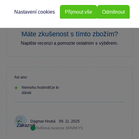
100 % zákazníků doporučuje
Nastavení cookies
Přijmout vše
Odmítnout
Máte zkušenost s tímto zbožím?
Napište recenzi a pomozte ostatním s výběrem.
Asi ano
Nemohu hodnotit je to
dárek
Dagmar Hrubá
09. 11. 2025
Ověřená recenze SPARKYS