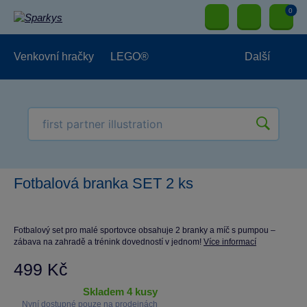
0
Venkovní hračky
LEGO®
Další
Pro kluky
Pro holky
Pro nejmenší
NOVINKY
Fotbalová branka SET 2 ks
Fotbalový set pro malé sportovce obsahuje 2 branky a míč s pumpou –
zábava na zahradě a trénink dovedností v jednom!
Více informací
499 Kč
skladem 4 kusy
Nyní dostupné pouze na prodejnách