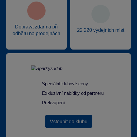
Doprava zdarma při
22 220 výdejních míst
odběru na prodejnách
Speciální klubové ceny
Exkluzivní nabídky od partnerů
Překvapení
Vstoupit do klubu