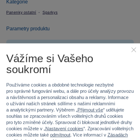
Kategorie
Panenky ostatní
Sparkys
Parametry produktu
EAN
8592525873747
Vážíme si Vašeho
Kód produktu
37MT-606009
soukromí
Značka
Sparkys
Používáme cookies a obdobné technologie nezbytné
Věk od
3
pro správné fungování webu, a dále pro účely analýzy provozu
a návštěvnosti a personalizaci obsahu a reklamy. Informace
Pohlaví
HOLKA
o užívání našich stránek sdílíme s našimi reklamními
a analytickými partnery. Výběrem „
Přijmout vše
“ udělujete
Šířka
14.5
souhlas se zpracováním všech volitelných druhů cookies
pro tyto zmíněné účely. Spravovat či blokovat jednotlivé druhy
cookies můžete v „
Nastavení cookies
“. Zpracování volitelných
Výška
6
cookies můžete také
odmítnout
. Více informací v
Zásadách