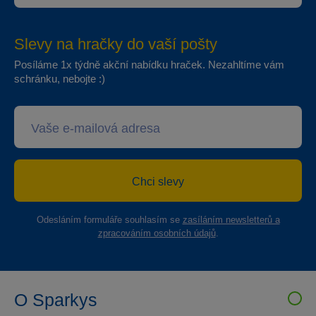
Slevy na hračky do vaší pošty
Posíláme 1x týdně akční nabídku hraček. Nezahltíme vám
schránku, nebojte :)
Chci slevy
Odesláním formuláře souhlasím se
zasíláním newsletterů a
zpracováním osobních údajů
.
O Sparkys