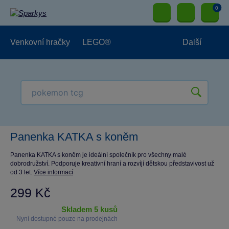
0
Venkovní hračky
LEGO®
Další
Pro kluky
Pro holky
Pro nejmenší
NOVINKY
Panenka KATKA s koněm
Panenka KATKA s koněm je ideální společník pro všechny malé
dobrodružství. Podporuje kreativní hraní a rozvíjí dětskou představivost už
od 3 let.
Více informací
299 Kč
skladem 5 kusů
Nyní dostupné pouze na prodejnách