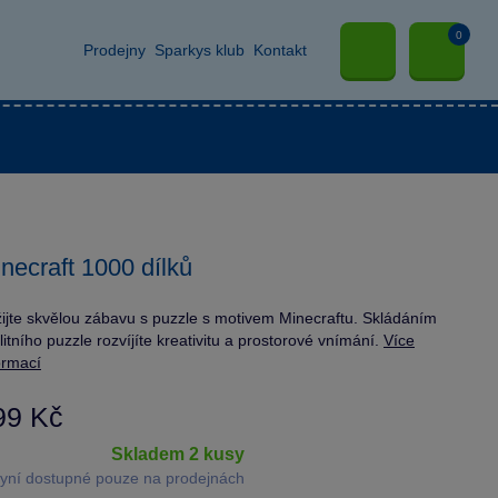
0
Prodejny
Sparkys klub
Kontakt
necraft 1000 dílků
ijte skvělou zábavu s puzzle s motivem Minecraftu. Skládáním
litního puzzle rozvíjíte kreativitu a prostorové vnímání.
Více
ormací
99 Kč
skladem 2 kusy
yní dostupné pouze na prodejnách