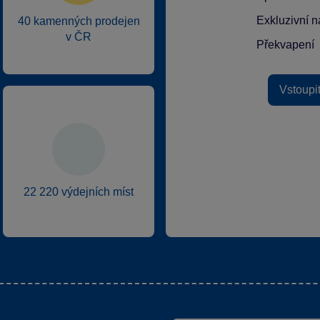
Exkluzivní n
40 kamenných prodejen
v ČR
Překvapení
Vstoupi
22 220 výdejních míst