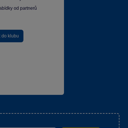
abídky od partnerů
t do klubu