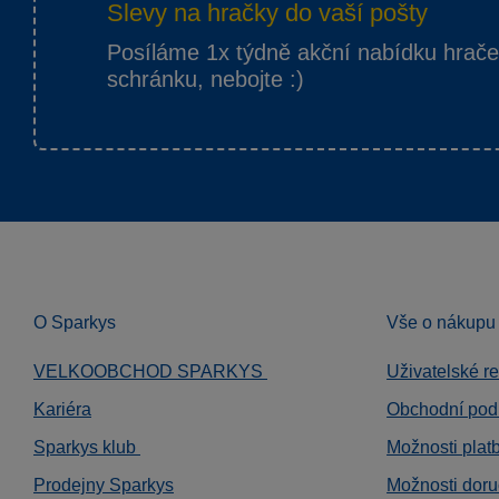
Slevy na hračky do vaší pošty
Posíláme 1x týdně akční nabídku hrač
schránku, nebojte :)
O Sparkys
Vše o nákupu
VELKOOBCHOD SPARKYS
Uživatelské r
Kariéra
Obchodní pod
Sparkys klub
Možnosti plat
Prodejny Sparkys
Možnosti doru