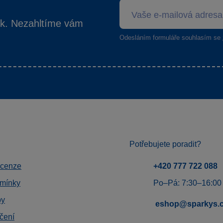
ek. Nezahltíme vám
Odesláním formuláře souhlasím se
Potřebujete poradit?
ecenze
+420 777 722 088
mínky
Po–Pá: 7:30–16:00
by
eshop@sparkys.
čení