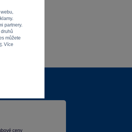
 webu,
eklamy.
i partnery.
h druhů
ies můžete
t
. Více
lubové ceny