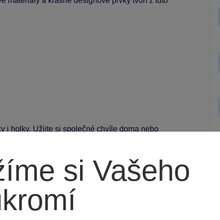
é materiály a krásné designové prvky tvoří z tuto
ky i holky. Užijte si společné chvíle doma nebo
íme si Vašeho
ukromí