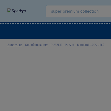
Kategorie
Venkovní hračky
LEGO®
Pro 
Sparkys.cz
·
Společenské hry
·
PUZZLE
·
Puzzle
·
Minecraft 1000 dílků