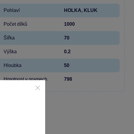
Pohlaví
HOLKA, KLUK
Počet dílků
1000
Šířka
70
Výška
0.2
Hloubka
50
Hmotnost v gramech
798