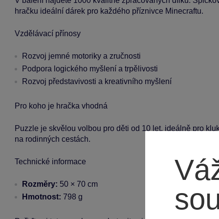
V balení najdete 1000 kvalitně zpracovaných dílků. Špičkov
hračku ideální dárek pro každého příznivce Minecraftu.
Vzdělávací přínosy
Rozvoj jemné motoriky a zručnosti
Podpora logického myšlení a trpělivosti
Rozvoj představivosti a kreativního myšlení
Pro koho je hračka vhodná
Puzzle je skvělou volbou pro děti od 10 let, ideálně pro klu
na rodinných cestách.
Váž
Technické informace
Rozměry:
50 × 70 cm
so
Hmotnost:
798 g