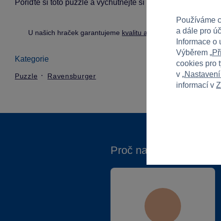
Pořiďte si toto puzzle a vychutnejte si hodiny zábavy a výze
Používáme c
a dále pro ú
U našich hraček garantujeme
kvalitu a bezpečnost
.
Informace o 
Výběrem „
Př
Kategorie
cookies pro 
v „
Nastavení
Puzzle
Ravensburger
informací v
Z
Proč nakupovat ve Spa