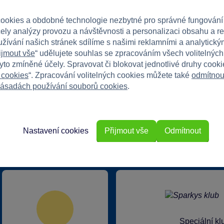
v při jeho skládání!
ookies a obdobné technologie nezbytné pro správné fungování
čely analýzy provozu a návštěvnosti a personalizaci obsahu a r
užívání našich stránek sdílíme s našimi reklamními a analytickým
ijmout vše
“ udělujete souhlas se zpracováním všech volitelnýc
tyto zmíněné účely. Spravovat či blokovat jednotlivé druhy cook
 cookies
“. Zpracování volitelných cookies můžete také
odmítnou
ásadách používání souborů cookies
.
Nastavení cookies
Přijmout vše
Odmítnout
rkys?
Speciální k