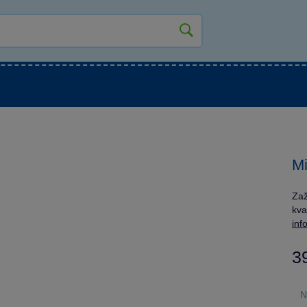
kluky
Pro holky
Pro nejmenší
NOVINKY
Mi
Zaž
kva
inf
3
N