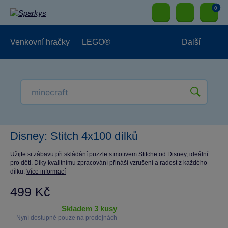
0
Venkovní hračky
LEGO®
Další
Pro kluky
Pro holky
Pro nejmenší
NOVINKY
Disney: Stitch 4x100 dílků
Užijte si zábavu při skládání puzzle s motivem Stitche od Disney, ideální
pro děti. Díky kvalitnímu zpracování přináší vzrušení a radost z každého
dílku.
Více informací
499 Kč
skladem 3 kusy
Nyní dostupné pouze na prodejnách