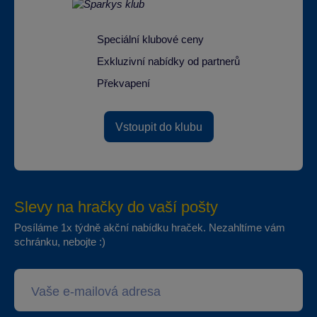
Speciální klubové ceny
Exkluzivní nabídky od partnerů
Překvapení
Vstoupit do klubu
Slevy na hračky do vaší pošty
Posíláme 1x týdně akční nabídku hraček. Nezahltíme vám
schránku, nebojte :)