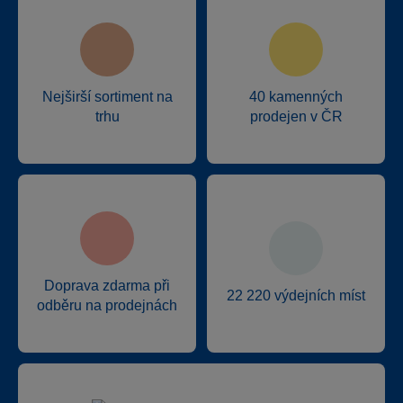
Nejširší sortiment na
40 kamenných
trhu
prodejen v ČR
Doprava zdarma při
22 220 výdejních míst
odběru na prodejnách