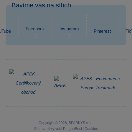
Bavíme vás na sítích
eshop@sparkys.cz
Reklamace
Ochrana osobních údajů GDPR
Napsat zprávu
Informace o zpracování osobních údajů
Facebook
Instagram
uTube
Pinterest
Tik
Zpětný odběr elektrozařízení
Copyright © 2026, SPARKYS s.r.o.
S hravostí vytvořil
PragueBest
|
Cookies