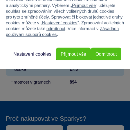
Věk od
3
a analytickými partnery. Výběrem „
Přijmout vše
“ udělujete
souhlas se zpracováním všech volitelných druhů cookies
pro tyto zmíněné účely. Spravovat či blokovat jednotlivé druhy
Pohlaví
HOLKA, KLUK
cookies můžete v „
Nastavení cookies
“. Zpracování volitelných
cookies můžete také
odmítnout
. Více informací v
Zásadách
Počet dílků
400
používání souborů cookies
.
Šířka
37.3
Nastavení cookies
Přijmout vše
Odmítnout
Výška
5.5
Hloubka
27.3
Hmotnost v gramech
894
Proč nakupovat ve Sparkys?