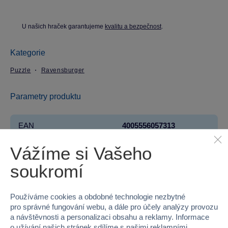
U našich hraček garantujeme
kvalitu a bezpečnost
.
Kategorie
Puzzle
Ravensburger
Parametry produktu
EAN
4005556057313
Vážíme si Vašeho
Kód produktu
958-57313
soukromí
Značka
Ravensburger
Licence
DISNEY
Používáme cookies a obdobné technologie nezbytné
pro správné fungování webu, a dále pro účely analýzy provozu
Řada
LILO & STITCH
a návštěvnosti a personalizaci obsahu a reklamy. Informace
o užívání našich stránek sdílíme s našimi reklamními