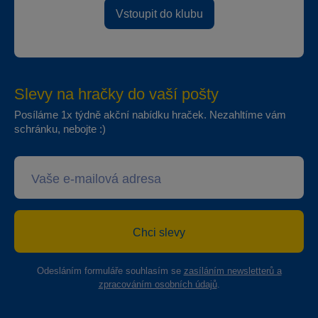
Vstoupit do klubu
Slevy na hračky do vaší pošty
Posíláme 1x týdně akční nabídku hraček. Nezahltíme vám
schránku, nebojte :)
Chci slevy
Odesláním formuláře souhlasím se
zasíláním newsletterů a
zpracováním osobních údajů
.