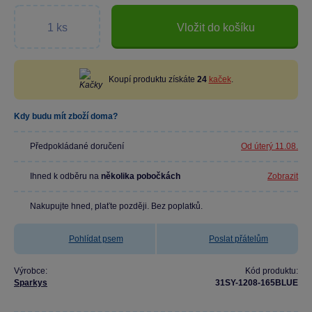
Vložit do košíku
Koupí produktu získáte
24
kaček
.
Kdy budu mít zboží doma?
Předpokládané doručení
Od úterý 11.08.
Ihned k odběru na
několika pobočkách
Zobrazit
Nakupujte hned, plaťte později. Bez poplatků.
Pohlídat psem
Poslat přátelům
Výrobce:
Kód produktu:
Sparkys
31SY-1208-165BLUE