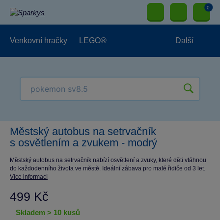
0
Venkovní hračky
LEGO®
Další
Pro kluky
Pro holky
Pro nejmenší
NOVINKY
Městský autobus na setrvačník
s osvětlením a zvukem - modrý
Městský autobus na setrvačník nabízí osvětlení a zvuky, které děti vtáhnou
do každodenního života ve městě. Ideální zábava pro malé řidiče od 3 let.
Více informací
499 Kč
skladem > 10 kusů