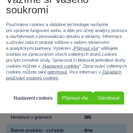
soukromí
Kód produktu
31SY-1208-165BLUE
Používáme cookies a obdobné technologie nezbytné
Značka
Sparkys
pro správné fungování webu, a dále pro účely analýzy provozu
a návštěvnosti a personalizaci obsahu a reklamy. Informace
Věk od
3
o užívání našich stránek sdílíme s našimi reklamními
a analytickými partnery. Výběrem „
Přijmout vše
“ udělujete
Pohlaví
KLUK
souhlas se zpracováním všech volitelných druhů cookies
pro tyto zmíněné účely. Spravovat či blokovat jednotlivé druhy
Barva
MODRÁ
cookies můžete v „
Nastavení cookies
“. Zpracování volitelných
cookies můžete také
odmítnout
. Více informací v
Zásadách
Šířka
33
používání souborů cookies
.
Výška
9.5
Nastavení cookies
Přijmout vše
Odmítnout
Hloubka
13.5
Hmotnost v gramech
385
Baterie produktu - vyžaduje
Ano