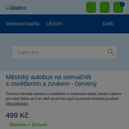
0
Venkovní hračky
LEGO®
Další
Pro kluky
Pro holky
Pro nejmenší
NOVINKY
Městský autobus na setrvačník
s osvětlením a zvukem - červený
Červený městský autobus s osvětlením a zvukovými efekty. Ideální zábava
pro malé řidiče od 3 let, kteří se při hře naučí poznávat městské prostředí.
Více informací
499 Kč
skladem > 10 kusů