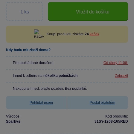
Vložit do košíku
Koupí produktu získáte
24
kaček
.
Kdy budu mít zboží doma?
Předpokládané doručení
Od úterý 11.08.
Ihned k odběru na
několika pobočkách
Zobrazit
Nakupujte hned, plaťte později. Bez poplatků.
Pohlídat psem
Poslat přátelům
Výrobce:
Kód produktu:
Sparkys
31SY-1208-165RED