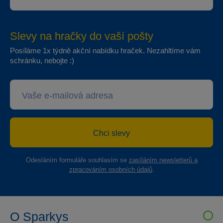
Slevy na hračky do vaší pošty
Posíláme 1x týdně akční nabídku hraček. Nezahltíme vám
schránku, nebojte :)
Chci slevy
Odesláním formuláře souhlasím se
zasíláním newsletterů a
zpracováním osobních údajů
.
O Sparkys