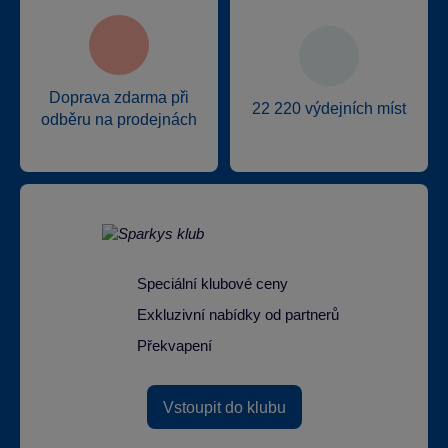
Doprava zdarma při
22 220 výdejních míst
odběru na prodejnách
Speciální klubové ceny
Exkluzivní nabídky od partnerů
Překvapení
Vstoupit do klubu