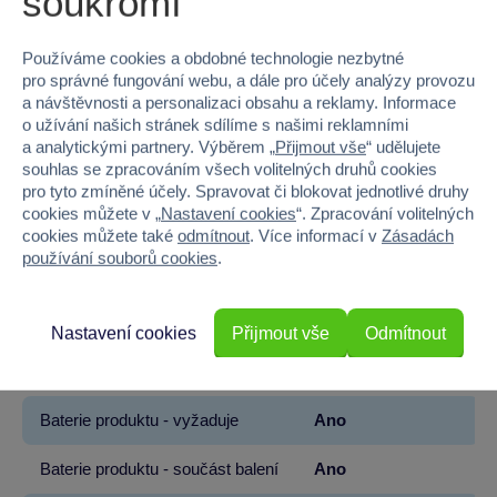
soukromí
Značka
Sparkys
Používáme cookies a obdobné technologie nezbytné
Věk od
3
pro správné fungování webu, a dále pro účely analýzy provozu
a návštěvnosti a personalizaci obsahu a reklamy. Informace
o užívání našich stránek sdílíme s našimi reklamními
Pohlaví
KLUK
a analytickými partnery. Výběrem „
Přijmout vše
“ udělujete
souhlas se zpracováním všech volitelných druhů cookies
Barva
ČERVENÁ
pro tyto zmíněné účely. Spravovat či blokovat jednotlivé druhy
cookies můžete v „
Nastavení cookies
“. Zpracování volitelných
Šířka
33
cookies můžete také
odmítnout
. Více informací v
Zásadách
používání souborů cookies
.
Výška
9.5
Hloubka
13.5
Nastavení cookies
Přijmout vše
Odmítnout
Hmotnost v gramech
385
Baterie produktu - vyžaduje
Ano
Baterie produktu - součást balení
Ano