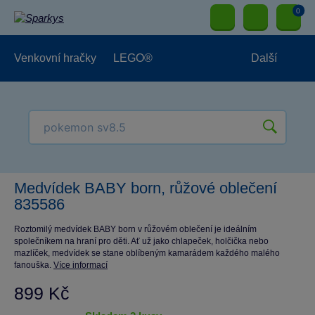
0
Venkovní hračky
LEGO®
Další
Pro kluky
Pro holky
Pro nejmenší
NOVINKY
Medvídek BABY born, růžové oblečení
835586
Roztomilý medvídek BABY born v růžovém oblečení je ideálním
společníkem na hraní pro děti. Ať už jako chlapeček, holčička nebo
mazlíček, medvídek se stane oblíbeným kamarádem každého malého
fanouška.
Více informací
899 Kč