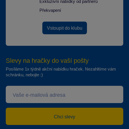
Exkluzivní nabídky od partnerů
Překvapení
Vstoupit do klubu
Slevy na hračky do vaší pošty
Posíláme 1x týdně akční nabídku hraček. Nezahltíme vám
schránku, nebojte :)
Chci slevy