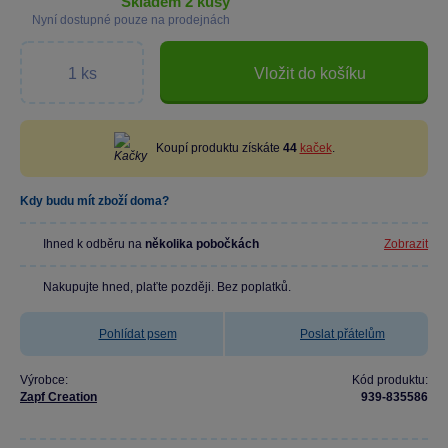
skladem 2 kusy
Nyní dostupné pouze na prodejnách
Vložit do košíku
Koupí produktu získáte
44
kaček
.
Kdy budu mít zboží doma?
Ihned k odběru na
několika pobočkách
Zobrazit
Nakupujte hned, plaťte později. Bez poplatků.
Pohlídat psem
Poslat přátelům
Výrobce:
Kód produktu:
Zapf Creation
939-835586