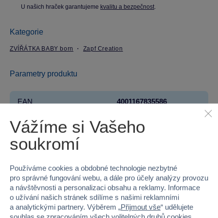
U našich hraček garantujeme
kvalitu a bezpečnost
.
Kategorie
ZVÍŘÁTKA BABY born
Zapf Creation
Parametry produktu
EAN
4001167835586
Vážíme si Vašeho
Kód produktu
939-835586
soukromí
Značka
Zapf Creation
Řada
BABY born®
Používáme cookies a obdobné technologie nezbytné
pro správné fungování webu, a dále pro účely analýzy provozu
Věk od
narození
a návštěvnosti a personalizaci obsahu a reklamy. Informace
o užívání našich stránek sdílíme s našimi reklamními
a analytickými partnery. Výběrem „
Přijmout vše
“ udělujete
Pohlaví
HOLKA
souhlas se zpracováním všech volitelných druhů cookies