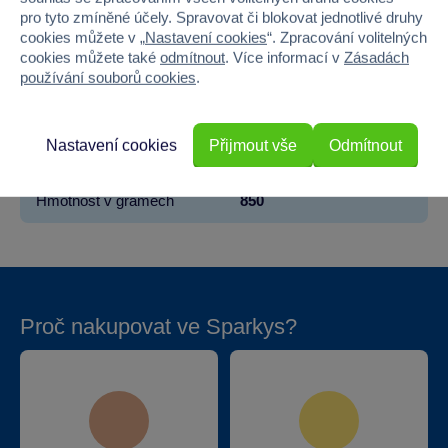
pro tyto zmíněné účely. Spravovat či blokovat jednotlivé druhy
Barva
RŮŽOVÁ
cookies můžete v „
Nastavení cookies
“. Zpracování volitelných
cookies můžete také
odmítnout
. Více informací v
Zásadách
Šířka
20
používání souborů cookies
.
Výška
30
Nastavení cookies
Přijmout vše
Odmítnout
Hloubka
20
Hmotnost v gramech
850
Proč nakupovat ve Sparkys?