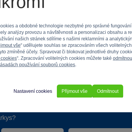
ukromí
dný pro kluky i holky. Je ideální pro hru doma i na
ookies a obdobné technologie nezbytné pro správné fungování
born – spolehlivým kamarádem pro každé dítě!
čely analýzy provozu a návštěvnosti a personalizaci obsahu a r
užívání našich stránek sdílíme s našimi reklamními a analytickým
ijmout vše
“ udělujete souhlas se zpracováním všech volitelnýc
tyto zmíněné účely. Spravovat či blokovat jednotlivé druhy cook
 cookies
“. Zpracování volitelných cookies můžete také
odmítnou
ásadách používání souborů cookies
.
Nastavení cookies
Přijmout vše
Odmítnout
rkys?