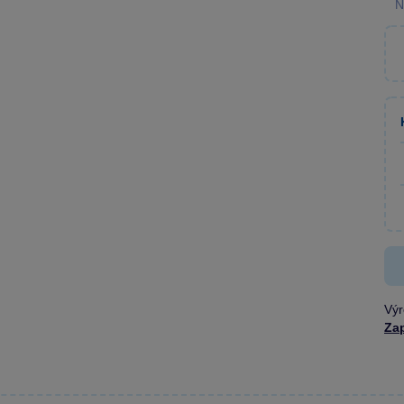
N
Výr
Zap