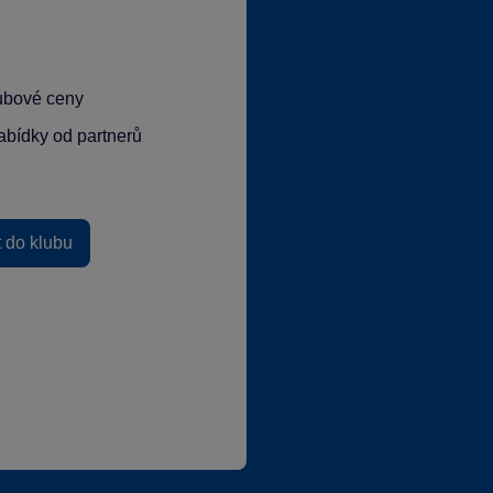
lubové ceny
abídky od partnerů
t do klubu