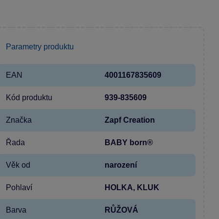
Parametry produktu
EAN
4001167835609
Kód produktu
939-835609
Značka
Zapf Creation
Řada
BABY born®
Věk od
narození
Pohlaví
HOLKA, KLUK
Barva
RŮŽOVÁ