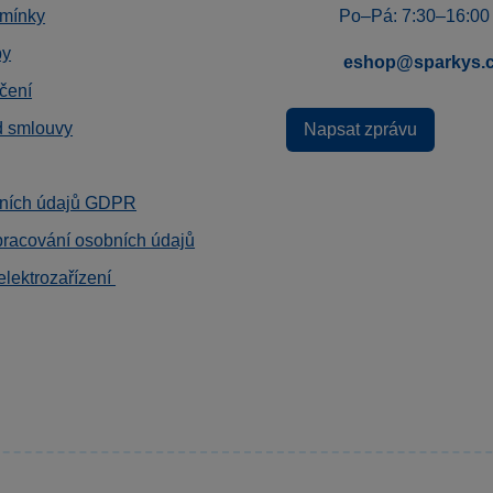
mínky
Po–Pá: 7:30–16:00
by
eshop@sparkys.
čení
d smlouvy
Napsat zprávu
ních údajů GDPR
pracování osobních údajů
elektrozařízení