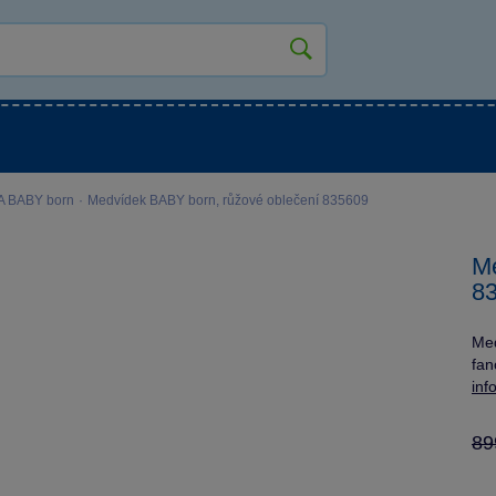
kluky
Pro holky
Pro nejmenší
NOVINKY
A BABY born
·
Medvídek BABY born, růžové oblečení 835609
Me
8
Med
fan
inf
89