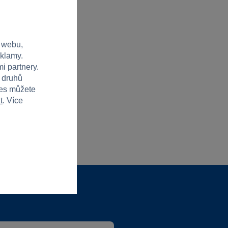
 webu,
eklamy.
i partnery.
h druhů
ies můžete
t
. Více