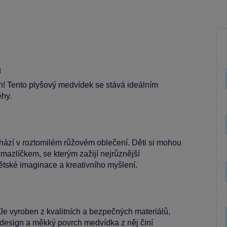
m
! Tento plyšový medvídek se stává ideálním
ěhy.
hází v roztomilém růžovém oblečení. Děti si mohou
zlíčkem, se kterým zažijí nejrůznější
ětské imaginace a kreativního myšlení.
e vyroben z kvalitních a bezpečných materiálů,
ý design a měkký povrch medvídka z něj činí