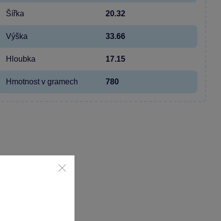
Šířka
20.32
Výška
33.66
Hloubka
17.15
Hmotnost v gramech
780