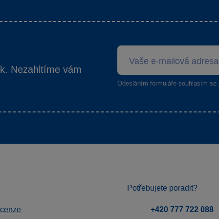
ek. Nezahltíme vám
Odesláním formuláře souhlasím se
Potřebujete poradit?
ecenze
+420 777 722 088