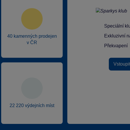
Speciální k
Exkluzivní n
40 kamenných prodejen
v ČR
Překvapení
Vstoupi
22 220 výdejních míst