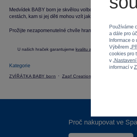
so
Medvídek BABY born je skvělou volbou pro děti od 3 let, vho
cestách, kam si jej děti mohou vzít jako společníka.
Používáme c
Prožijte nezapomenutelné chvíle hraní s medvídkem BABY 
a dále pro ú
Informace o 
Výběrem „
Př
U našich hraček garantujeme
kvalitu a bezpečnost
.
cookies pro 
v „
Nastavení
Kategorie
informací v
Z
ZVÍŘÁTKA BABY born
Zapf Creation
Proč nakupovat ve Spa