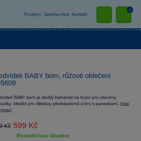
0
Prodejny
Sparkys klub
Kontakt
dvídek BABY born, růžové oblečení
35609
vídek BABY born je skvělý kamarád na hraní pro všechny
oušky. Ideální pro dětskou představivost a hru s panenkami.
Více
ormací
599 Kč
9 Kč
poslední kus skladem