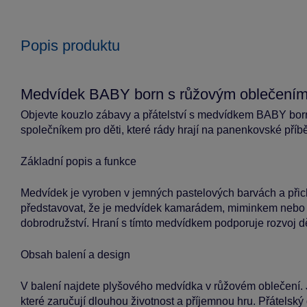
Popis produktu
Medvídek BABY born s růžovým oblečení
Objevte kouzlo zábavy a přátelství s medvídkem BABY born
společníkem pro děti, které rády hrají na panenkovské příb
Základní popis a funkce
Medvídek je vyroben v jemných pastelových barvách a přic
představovat, že je medvídek kamarádem, miminkem nebo ma
dobrodružství. Hraní s tímto medvídkem podporuje rozvoj d
Obsah balení a design
V balení najdete plyšového medvídka v růžovém oblečení. J
které zaručují dlouhou životnost a příjemnou hru. Přátelsk