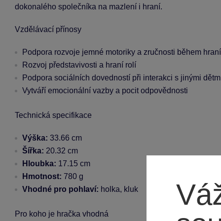
dokonalého společníka na mazlení i hraní.
Vzdělávací přínosy
Podpora rozvoje jemné motoriky a zručnosti během hraní
Rozvoj představivosti a hraní rolí
Podpora sociálních dovedností při interakci s jinými dětm
Vytváří emocionální vazby a pocit odpovědnosti
Technická specifikace
Výška:
33.66 cm
Šířka:
20.32 cm
Hloubka:
17.15 cm
Hmotnost:
780 g
Váž
Vhodné pro pohlaví:
holka, kluk
Pro koho je hračka vhodná