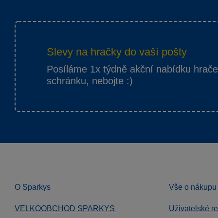
Slevy na hračky do vaší pošty
Posíláme 1x týdně akční nabídku hrač
schránku, nebojte :)
O Sparkys
Vše o nákupu
VELKOOBCHOD SPARKYS
Uživatelské r