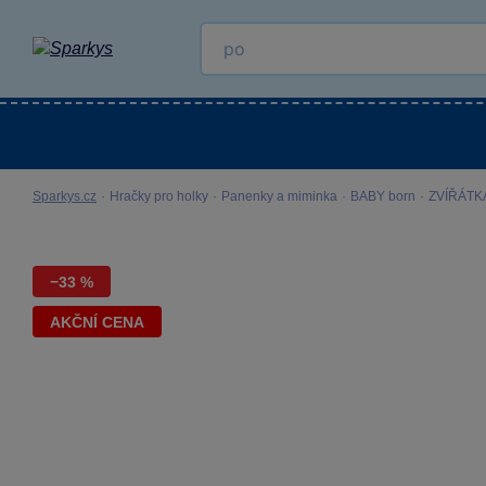
Kategorie
Venkovní hračky
LEGO®
Pro 
Sparkys.cz
·
Hračky pro holky
·
Panenky a miminka
·
BABY born
·
ZVÍŘÁTK
−33 %
AKČNÍ CENA