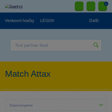
0
Venkovní hračky
LEGO®
Další
Pro kluky
Pro holky
Pro nejmenší
NOVINKY
Match Attax