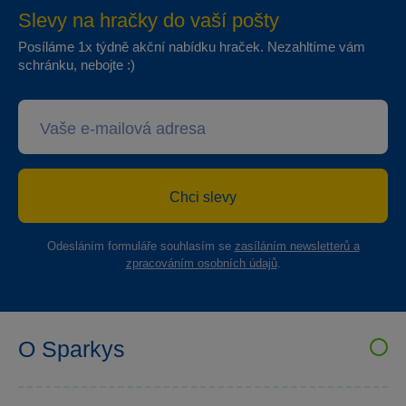
Slevy na hračky do vaší pošty
Posíláme 1x týdně akční nabídku hraček. Nezahltíme vám
schránku, nebojte :)
Chci slevy
Odesláním formuláře souhlasím se
zasíláním newsletterů a
zpracováním osobních údajů
.
O Sparkys
VELKOOBCHOD SPARKYS