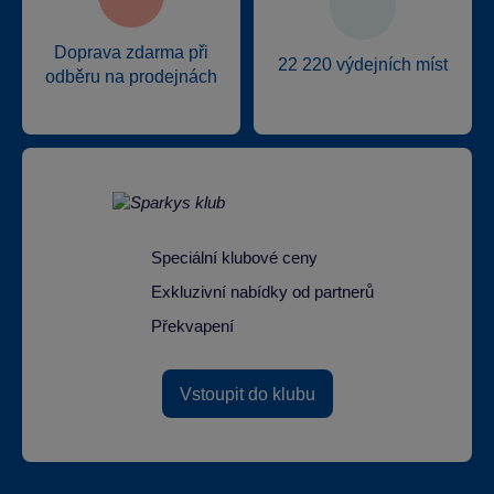
Doprava zdarma při
22 220 výdejních míst
odběru na prodejnách
Speciální klubové ceny
Exkluzivní nabídky od partnerů
Překvapení
Vstoupit do klubu