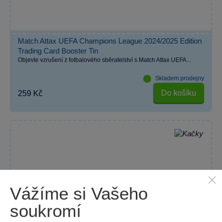
Match Attax UEFA Champions League 2024/2025 Edition
Trading Card Booster Tin
Objevte vzrušení z fotbalového sběratelství s Match Attax UEFA...
Skladem prodejny
Do košíku
259 Kč
Vážíme si Vašeho
soukromí