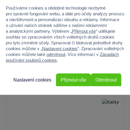
Používáme cookies a obdobné technologie nezbytné
pro správné fungování webu, a dále pro účely analýzy provozu
a návštěvnosti a personalizaci obsahu a reklamy. Informace
o užívání našich stránek sdílíme s našimi reklamními
a analytickými partnery. Výběrem „
Přijmout vše
“ udělujete
souhlas se zpracováním všech volitelných druhů cookies
pro tyto zmíněné účely. Spravovat či blokovat jednotlivé druhy
Match Attax UEFA Champions League 2024/2025 Edition
cookies můžete v „
Nastavení cookies
“. Zpracování volitelných
Trading Card Starter Pack
cookies můžete také
odmítnout
. Více informací v
Zásadách
Zažijte vzrušení z fotbalového sběratelství s Match Attax...
používání souborů cookies
.
Skladem prodejny
Do košíku
259 Kč
Nastavení cookies
Přijmout vše
Odmítnout