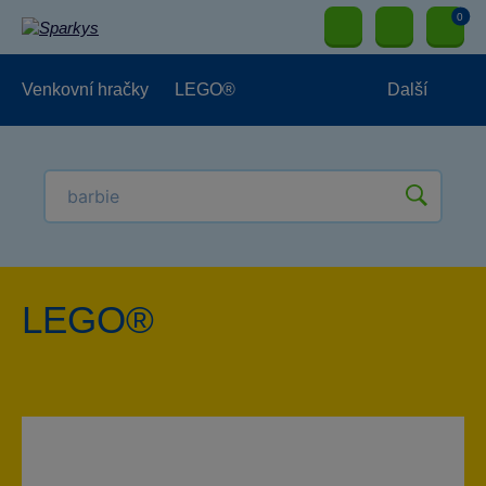
0
Venkovní hračky
LEGO®
Další
Pro kluky
Pro holky
Pro nejmenší
NOVINKY
LEGO®