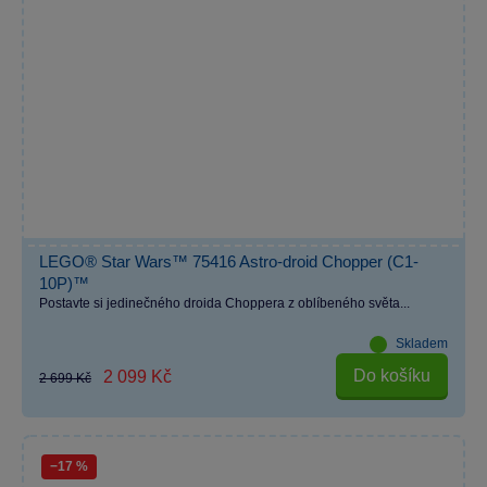
LEGO® Star Wars™ 75416 Astro-droid Chopper (C1-
10P)™
Postavte si jedinečného droida Choppera z oblíbeného světa...
Skladem
Do košíku
2 099 Kč
2 699 Kč
−17 %