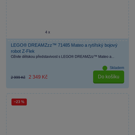
4 x
LEGO® DREAMZzz™ 71485 Mateo a rytířský bojový
robot Z-Flek
Oživte dětskou představivost s LEGO® DREAMZzz™ Mateo a...
Skladem
Do košíku
2 349 Kč
2 999 Kč
−23 %