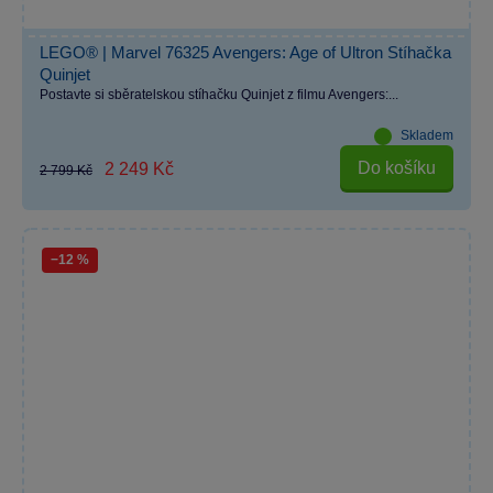
LEGO® | Marvel 76325 Avengers: Age of Ultron Stíhačka
Quinjet
Postavte si sběratelskou stíhačku Quinjet z filmu Avengers:...
Skladem
Do košíku
2 249 Kč
2 799 Kč
−12 %