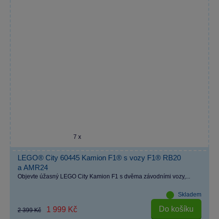
7 x
LEGO® City 60445 Kamion F1® s vozy F1® RB20
a AMR24
Objevte úžasný LEGO City Kamion F1 s dvěma závodními vozy,...
Skladem
Do košíku
1 999 Kč
2 399 Kč