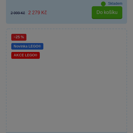
Skladem
Do košíku
2 279 Kč
2 999 Kč
−25 %
Novinka LEGO®
AKCE LEGO®