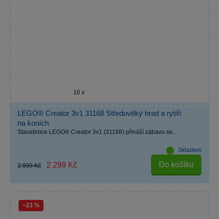
16 x
LEGO® Creator 3v1 31168 Středověký hrad a rytíři
na koních
Stavebnice LEGO® Creator 3v1 (31168) přináší zábavu se...
Skladem
Do košíku
2 299 Kč
2 999 Kč
−23 %