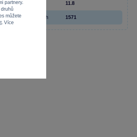
i partnery.
Hloubka
11.8
h druhů
ies můžete
Hmotnost v gramech
1571
t
. Více