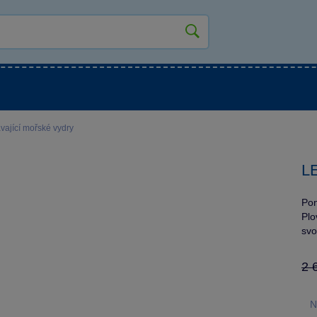
kluky
Pro holky
Pro nejmenší
NOVINKY
ající mořské vydry
LE
Pon
Plo
svo
2 
N