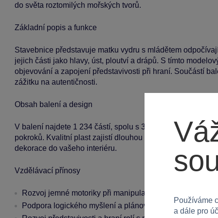
do světa roztomilých mořských tvorů.
Základní popis a funkce
Stavebnice představuje matku vydru s mládětem odpočívají
jejich části jako hlavy, úst, ploutví a drápů. S tímto mod
objevování a zapojení představivosti při hraní. Součástí ba
zážitku na autentičnosti.
Obsah balení a design
Váž
V balení najdete 1 234 částí, spolu s 3D aplikací LEGO Bui
pokroků. Kvalitní plast zajistí dlouhou životnost stavebnice,
dekorace do vašeho interiéru.
so
Vzdělávací přínosy
Rozvoj jemné motoriky při manipulaci s malými díly
Používáme c
Podpora logického myšlení a plánování při stavbě struktu
a dále pro ú