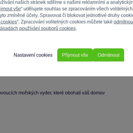
er
užívání našich stránek sdílíme s našimi reklamními a analytickým
ijmout vše
“ udělujete souhlas se zpracováním všech volitelnýc
tyto zmíněné účely. Spravovat či blokovat jednotlivé druhy cook
 cookies
“. Zpracování volitelných cookies můžete také
odmítnou
ásadách používání souborů cookies
.
(šířka)
Nastavení cookies
Přijmout vše
Odmítnout
ohlaví, ideální pro milovníky přírody a stavebnic
lovoucích mořských vyder, které obohatí váš domov