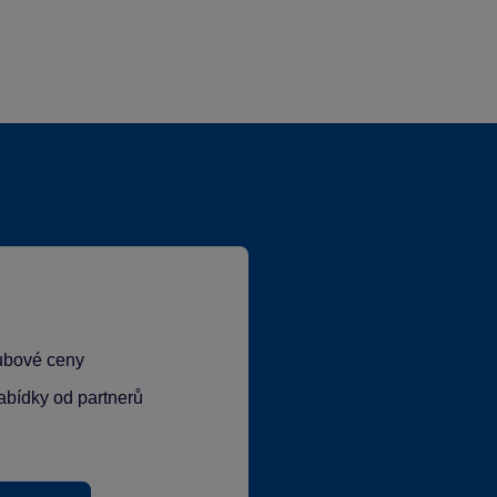
lubové ceny
abídky od partnerů