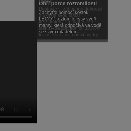
lásky
Obří porce roztomilosti
Postavte si zábavnou dekoraci
Zachyťte pomocí kostek
a ukažte svou lásku
LEGO® roztomilé rysy vydří
ke zvířatům – a mateřskou
mámy, která odpočívá ve vodě
lásku – se stavebnicí LEGO®
se svým mládětem.
Ideas Plavající mořské vydry.