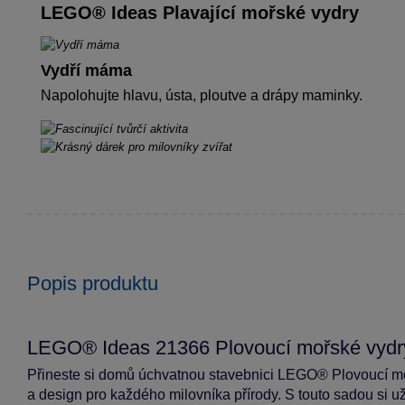
LEGO® Ideas Plavající mořské vydry
Vydří máma
Napolohujte hlavu, ústa, ploutve a drápy maminky.
Popis produktu
LEGO® Ideas 21366 Plovoucí mořské vydr
Přineste si domů úchvatnou stavebnici LEGO® Plovoucí mo
a design pro každého milovníka přírody. S touto sadou si už