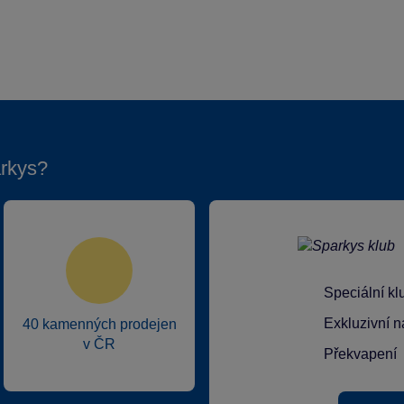
rkys?
Speciální k
Exkluzivní n
40 kamenných prodejen
v ČR
Překvapení