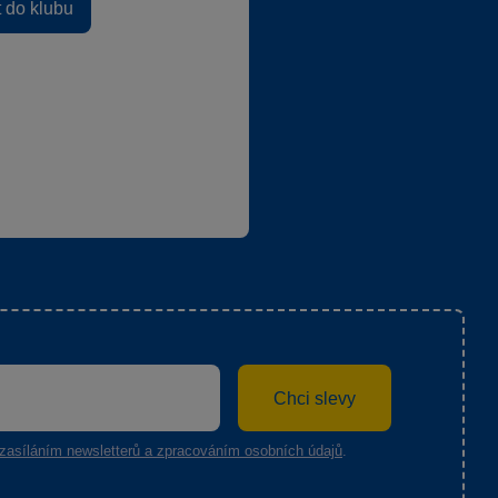
t do klubu
Chci slevy
zasíláním newsletterů a zpracováním osobních údajů
.