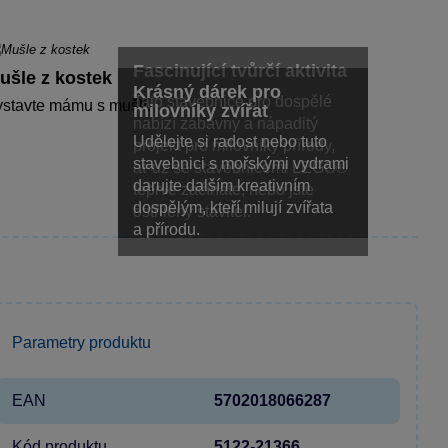
Fascinující tvůrčí aktivita
ušle z kostek
Krásný dárek pro
Tato stavebnice pro dospělé
ystavte mámu s mušlí.
milovníky zvířat
nabízí zábavný a nápaditý
Udělejte si radost nebo tuto
projekt pro milovníky přírody,
stavebnici s mořskými vydrami
ať už se stavebnicemi LEGO®
darujte dalším kreativním
teprve začínáte, nebo jste
dospělým, kteří milují zvířata
ostřílený stavitel.
a přírodu.
Parametry produktu
EAN
5702018066287
Kód produktu
5122-21366