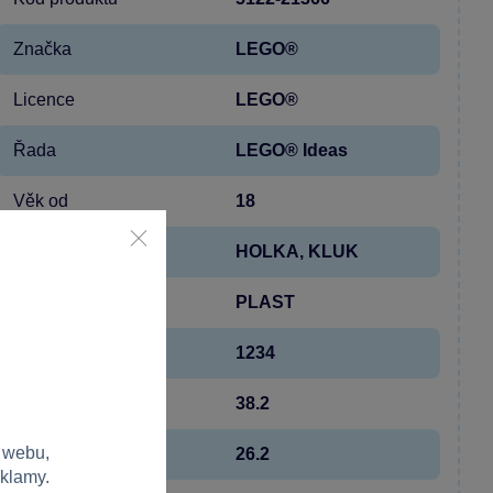
Značka
LEGO®
Licence
LEGO®
Řada
LEGO® Ideas
Věk od
18
Pohlaví
HOLKA, KLUK
Materiál
PLAST
Počet dílků
1234
Šířka
38.2
 webu,
Výška
26.2
eklamy.