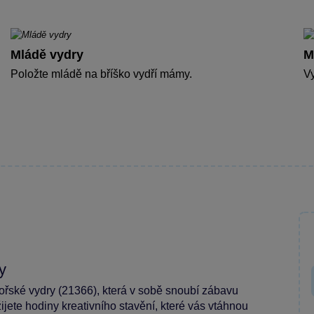
Mládě vydry
M
Položte mládě na bříško vydří mámy.
V
y
řské vydry (21366), která v sobě snoubí zábavu
ijete hodiny kreativního stavění, které vás vtáhnou