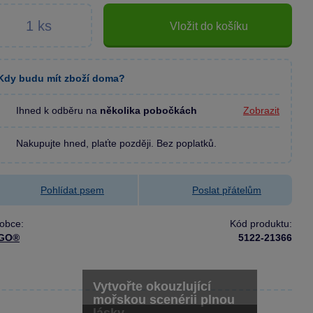
Vložit do košíku
Kdy budu mít zboží doma?
Ihned k odběru na
několika pobočkách
Zobrazit
Nakupujte hned, plaťte později. Bez poplatků.
Pohlídat psem
Poslat přátelům
obce:
Kód produktu:
GO®
5122-21366
Vytvořte okouzlující
mořskou scenérii plnou