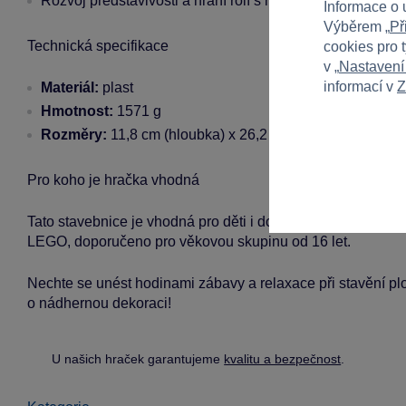
Rozvoj představivosti a hraní rolí s modely mořských vyd
Informace o 
Výběrem „
Př
Technická specifikace
cookies pro 
v „
Nastavení
informací v
Z
Materiál:
plast
Hmotnost:
1571 g
Rozměry:
11,8 cm (hloubka) x 26,2 cm (výška) x 38,2 cm 
Pro koho je hračka vhodná
Tato stavebnice je vhodná pro děti i dospělé, nezávisle na p
LEGO, doporučeno pro věkovou skupinu od 16 let.
Nechte se unést hodinami zábavy a relaxace při stavění p
o nádhernou dekoraci!
U našich hraček garantujeme
kvalitu a bezpečnost
.