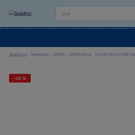
Kategorie
Venkovní hračky
LEGO®
Pro 
Sparkys.cz
·
Stavebnice
·
LEGO®
·
LEGO® Ideas
·
LEGO® Ideas 21366 Plav
−23 %