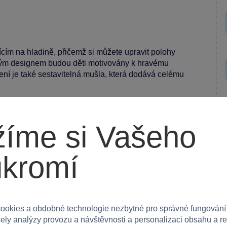
cím na hladině, přičemž si můžete upravit polohy
elovým designem budou děti motivovány k hravému
lení je také sestavitelná mušla, která dodává celému
íme si Vašeho
lder, která usnadňuje stavění a sledování vašich
 jež je ideální jak pro zábavu, tak jako krásná
ukromí
ookies a obdobné technologie nezbytné pro správné fungování
ry
čely analýzy provozu a návštěvnosti a personalizaci obsahu a r