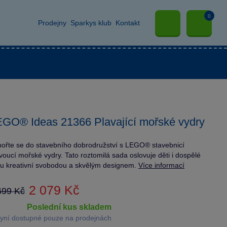
0
Prodejny
Sparkys klub
Kontakt
GO® Ideas 21366 Plavající mořské vydry
ořte se do stavebního dobrodružství s LEGO® stavebnicí
voucí mořské vydry. Tato roztomilá sada oslovuje děti i dospělé
u kreativní svobodou a skvělým designem.
Více informací
2 079 Kč
699 Kč
poslední kus skladem
yní dostupné pouze na prodejnách