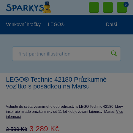
0
Venkovní hračky
LEGO®
Další
Pro kluky
Pro holky
Pro nejmenší
NOVINKY
LEGO® Technic 42180 Průzkumné
vozítko s posádkou na Marsu
Vstupte do světa vesmírného dobrodružství s LEGO Technic 42180, který
inspiruje mladé průzkumníky od 11 let k objevování tajemství Marsu.
Více
informací
3 289 Kč
3 599 Kč