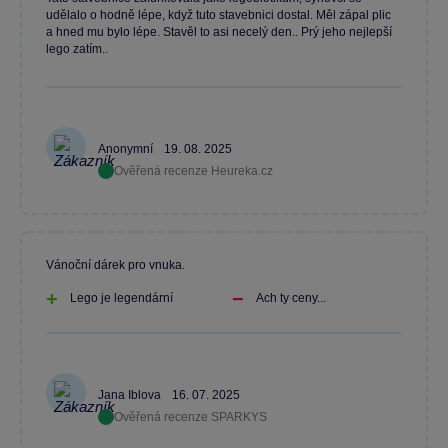
udělalo o hodně lépe, když tuto stavebnici dostal. Měl zápal plic
a hned mu bylo lépe. Stavěl to asi necelý den.. Prý jeho nejlepší
lego zatím..
Anonymní
19. 08. 2025
Ověřená recenze Heureka.cz
Vánoční dárek pro vnuka.
Lego je legendární
Ach ty ceny...
Jana Iblova
16. 07. 2025
Ověřená recenze SPARKYS