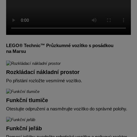
LEGO® Technic™ Průzkumné vozítko s posádkou
na Marsu
Rozkládací nákladní prostor
Po přistání rozložte vesmírné vozítko.
Funkční tlumiče
Otestujte odpružení a nasměrujte vozítko do správné polohy.
Funkční jeřáb
Pomocí jeřábu zvedněte robotické vozítko a palivový reaktor.