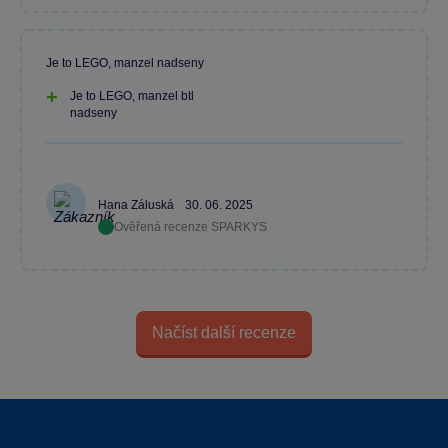
Je to LEGO, manzel nadseny
Je to LEGO, manzel btl
nadseny
Hana Záluská
30. 06. 2025
Ověřená recenze SPARKYS
Načíst další recenze