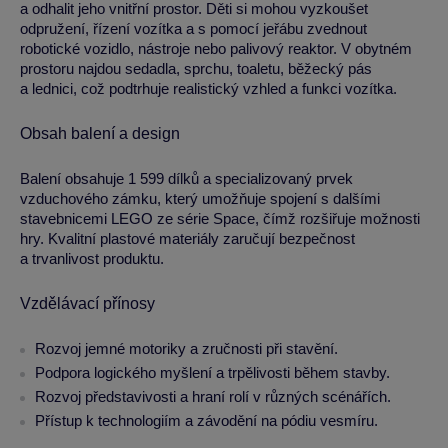
a odhalit jeho vnitřní prostor. Děti si mohou vyzkoušet
odpružení, řízení vozítka a s pomocí jeřábu zvednout
robotické vozidlo, nástroje nebo palivový reaktor. V obytném
prostoru najdou sedadla, sprchu, toaletu, běžecký pás
a lednici, což podtrhuje realistický vzhled a funkci vozítka.
Obsah balení a design
Balení obsahuje 1 599 dílků a specializovaný prvek
vzduchového zámku, který umožňuje spojení s dalšími
stavebnicemi LEGO ze série Space, čímž rozšiřuje možnosti
hry. Kvalitní plastové materiály zaručují bezpečnost
a trvanlivost produktu.
Vzdělávací přínosy
Rozvoj jemné motoriky a zručnosti při stavění.
Podpora logického myšlení a trpělivosti během stavby.
Rozvoj představivosti a hraní rolí v různých scénářích.
Přístup k technologiím a závodění na pódiu vesmíru.