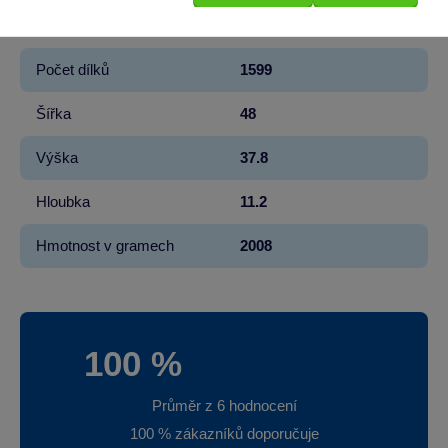
Materiál
PLAST
Počet dílků
1599
Šířka
48
Výška
37.8
Hloubka
11.2
Hmotnost v gramech
2008
100 %
Průměr z 6 hodnocení
100 % zákazníků doporučuje