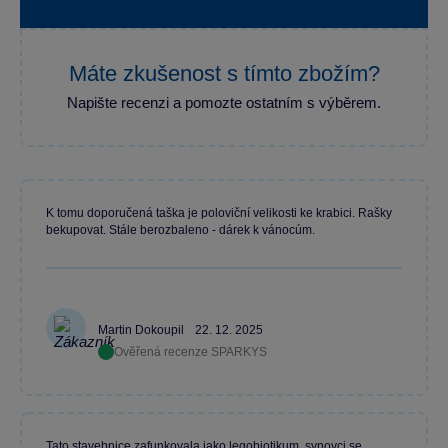
Máte zkušenost s tímto zbožím?
Napište recenzi a pomozte ostatním s výběrem.
K tomu doporučená taška je poloviční velikosti ke krabici. Rašky
bekupovat. Stále berozbaleno - dárek k vánocúm.
Martin Dokoupil
22. 12. 2025
Ověřená recenze SPARKYS
Tato stavebnice zafunkovala jako legobiotikum, synovci se