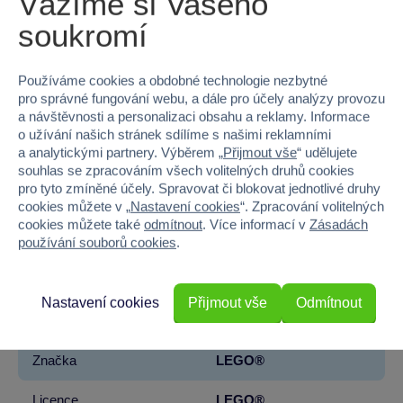
Vážíme si Vašeho
Objednejte si tuto úžasnou stavebnici LEGO® Technic
soukromí
a prožijte nezapomenutelnou zábavu při jejím stavění
a následném vystavení!
Používáme cookies a obdobné technologie nezbytné
pro správné fungování webu, a dále pro účely analýzy provozu
U našich hraček garantujeme
kvalitu a bezpečnost
.
a návštěvnosti a personalizaci obsahu a reklamy. Informace
o užívání našich stránek sdílíme s našimi reklamními
a analytickými partnery. Výběrem „
Přijmout vše
“ udělujete
Kategorie
souhlas se zpracováním všech volitelných druhů cookies
LEGO® Technic
LEGO®
pro tyto zmíněné účely. Spravovat či blokovat jednotlivé druhy
cookies můžete v „
Nastavení cookies
“. Zpracování volitelných
cookies můžete také
odmítnout
. Více informací v
Zásadách
Parametry produktu
používání souborů cookies
.
EAN
5702017816302
Nastavení cookies
Přijmout vše
Odmítnout
Kód produktu
5122-42207
Značka
LEGO®
Licence
LEGO®