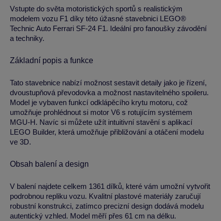
Vstupte do světa motoristických sportů s realistickým
modelem vozu F1 díky této úžasné stavebnici LEGO®
Technic Auto Ferrari SF-24 F1. Ideální pro fanoušky závodění
a techniky.
Základní popis a funkce
Tato stavebnice nabízí možnost sestavit detaily jako je řízení,
dvoustupňová převodovka a možnost nastavitelného spoileru.
Model je vybaven funkcí odklápěcího krytu motoru, což
umožňuje prohlédnout si motor V6 s rotujícím systémem
MGU-H. Navíc si můžete užít intuitivní stavění s aplikací
LEGO Builder, která umožňuje přibližování a otáčení modelu
ve 3D.
Obsah balení a design
V balení najdete celkem 1361 dílků, které vám umožní vytvořit
podrobnou repliku vozu. Kvalitní plastové materiály zaručují
robustní konstrukci, zatímco precizní design dodává modelu
autentický vzhled. Model měří přes 61 cm na délku.