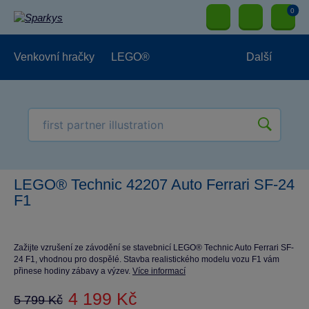
0
Venkovní hračky
LEGO®
Další
Pro kluky
Pro holky
Pro nejmenší
NOVINKY
LEGO® Technic 42207 Auto Ferrari SF-24
F1
Zažijte vzrušení ze závodění se stavebnicí LEGO® Technic Auto Ferrari SF-
24 F1, vhodnou pro dospělé. Stavba realistického modelu vozu F1 vám
přinese hodiny zábavy a výzev.
Více informací
4 199 Kč
5 799 Kč