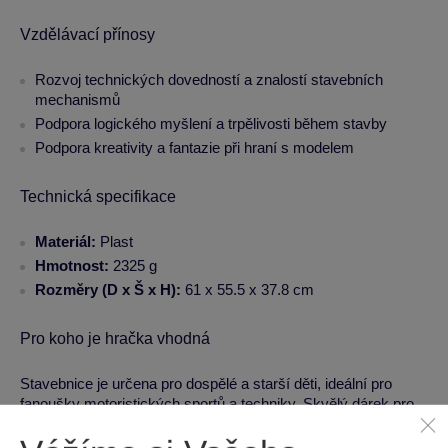
Vzdělávací přínosy
Rozvoj technických dovedností a znalostí stavebních
mechanismů
Podpora logického myšlení a trpělivosti během stavby
Podpora kreativity a fantazie při hraní s modelem
Technická specifikace
Materiál:
Plast
Hmotnost:
2325 g
Rozměry (D x Š x H):
61 x 55.5 x 37.8 cm
Pro koho je hračka vhodná
Stavebnice je určena pro dospělé a starší děti, ideální pro
fanoušky motoristických sportů a techniky. Skvělý dárek pro
muže i ženy, kteří se chtějí ponořit do konstrukčních výzev.