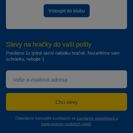
Vstoupit do klubu
Slevy na hračky do vaší pošty
Posíláme 1x týdně akční nabídku hraček. Nezahltíme vám
schránku, nebojte :)
Chci slevy
Odesláním formuláře souhlasím se
zasíláním newsletterů a
zpracováním osobních údajů
.