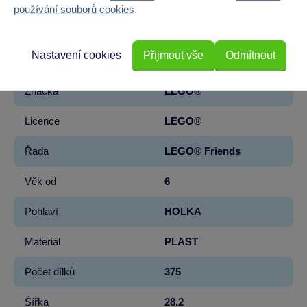
používání souborů cookies
.
EAN
5702017783741
Nastavení cookies
Přijmout vše
Odmítnout
Kód produktu
5122-42650
Značka
LEGO®
Licence
LEGO®
Řada
LEGO® Friends
Věk od
6
Pohlaví
HOLKA
Materiál
PLAST
Počet dílků
375
Šířka
28.2