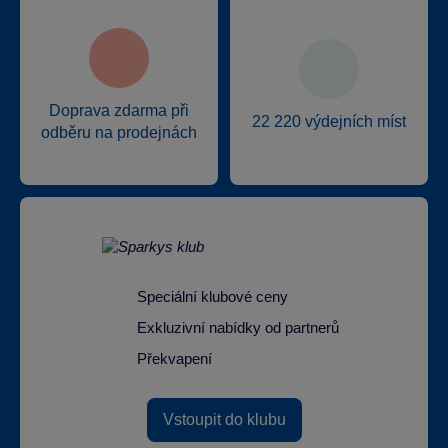
Doprava zdarma při
22 220 výdejních míst
odběru na prodejnách
Speciální klubové ceny
Exkluzivní nabídky od partnerů
Překvapení
Vstoupit do klubu