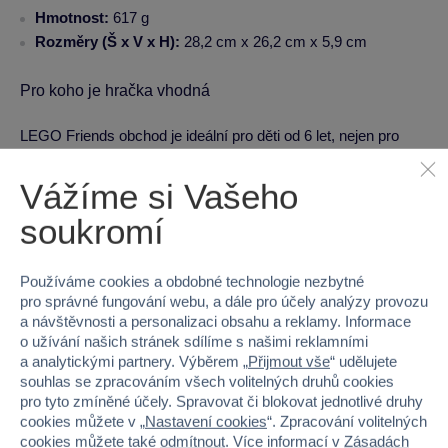
Hmotnost:
617 g
Rozměry (Š x V x H):
28,2 cm x 26,2 cm x 5,9 cm
Pro koho je hračka vhodná
LEGO Friends obchod je ideální pro děti od 6 let, nejen pro
holky, ale i pro kluky, kteří mají rádi zvířátka a hry
na ošetřovatele. Skvělá volba na narozeninový dárek!
Vážíme si Vašeho
Pořiďte svým dětem tuto zábavnou stavebnici a nechte
soukromí
je rozvíjet svou představivost a kreativitu!
Používáme cookies a obdobné technologie nezbytné
U našich hraček garantujeme
kvalitu a bezpečnost
.
pro správné fungování webu, a dále pro účely analýzy provozu
a návštěvnosti a personalizaci obsahu a reklamy. Informace
o užívání našich stránek sdílíme s našimi reklamními
Kategorie
a analytickými partnery. Výběrem „
Přijmout vše
“ udělujete
souhlas se zpracováním všech volitelných druhů cookies
LEGO® Friends
LEGO®
pro tyto zmíněné účely. Spravovat či blokovat jednotlivé druhy
cookies můžete v „
Nastavení cookies
“. Zpracování volitelných
Parametry produktu
cookies můžete také
odmítnout
. Více informací v
Zásadách