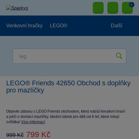
0
Venkovní hračky
LEGO®
Další
Pro kluky
Pro holky
Pro nejmenší
NOVINKY
LEGO® Friends 42650 Obchod s doplňky
pro mazlíčky
Objevte zábavu s LEGO Friends obchodem, který nabízí kreativní hraní
a péči o domácí mazlíčky. Ideální dárek pro děti od 6 let, které milují
zvířátka!
Více informací
799 Kč
999 Kč