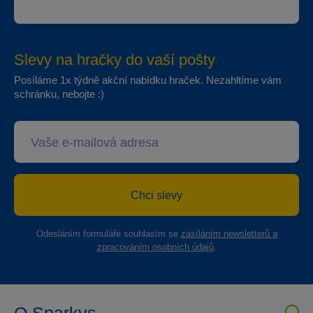
Slevy na hračky do vaší pošty
Posíláme 1x týdně akční nabídku hraček. Nezahltíme vám
schránku, nebojte :)
Chci slevy
Odesláním formuláře souhlasím se
zasíláním newsletterů a
zpracováním osobních údajů
.
O Sparkys