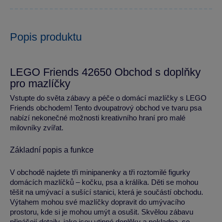
Popis produktu
LEGO Friends 42650 Obchod s doplňky
pro mazlíčky
Vstupte do světa zábavy a péče o domácí mazlíčky s LEGO
Friends obchodem! Tento dvoupatrový obchod ve tvaru psa
nabízí nekonečné možnosti kreativního hraní pro malé
milovníky zvířat.
Základní popis a funkce
V obchodě najdete tři minipanenky a tři roztomilé figurky
domácích mazlíčků – kočku, psa a králíka. Děti se mohou
těšit na umývací a sušící stanici, která je součástí obchodu.
Výtahem mohou své mazlíčky dopravit do umývacího
prostoru, kde si je mohou umýt a osušit. Skvělou zábavu
přinášejí detaily, jako jsou vtipné doplňky a pokladna, se