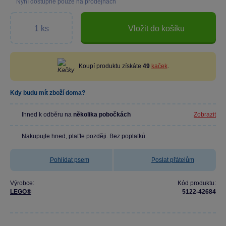
Nyní dostupné pouze na prodejnách
Vložit do košíku
Koupí produktu získáte
49
kaček
.
Kdy budu mít zboží doma?
Ihned k odběru na
několika pobočkách
Zobrazit
Nakupujte hned, plaťte později. Bez poplatků.
Pohlídat psem
Poslat přátelům
Výrobce:
Kód produktu:
LEGO®
5122-42684