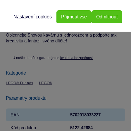
Tato stavebnice je skvělým dárkem pro všechny děti od 6 let,
které milují jednorožce a kreativní hry v různých příbězích.
Nastavení cookies
Přijmout vše
Odmítnout
Vhodná pro holky, které si rády hrají na majitelky kaváren.
Objednejte Snovou kavárnu s jednorožcem a podpořte tak
kreativitu a fantazii svého dítěte!
U našich hraček garantujeme
kvalitu a bezpečnost
.
Kategorie
LEGO® Friends
LEGO®
Parametry produktu
EAN
5702018033227
Kód produktu
5122-42684