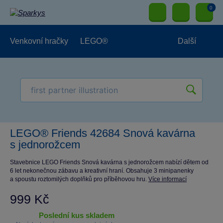
0
Venkovní hračky
LEGO®
Další
Pro kluky
Pro holky
Pro nejmenší
NOVINKY
LEGO® Friends 42684 Snová kavárna
s jednorožcem
Stavebnice LEGO Friends Snová kavárna s jednorožcem nabízí dětem od
6 let nekonečnou zábavu a kreativní hraní. Obsahuje 3 minipanenky
a spoustu roztomilých doplňků pro příběhovou hru.
Více informací
999 Kč
poslední kus skladem