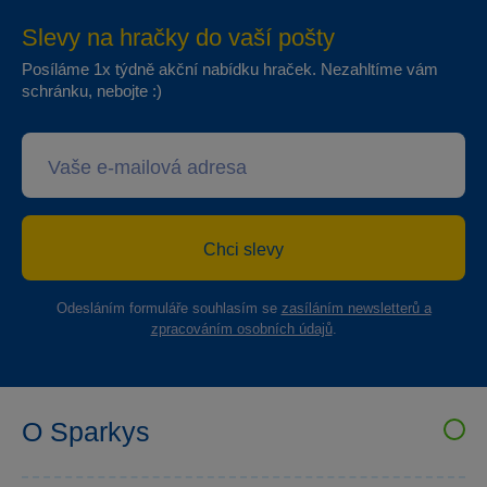
Slevy na hračky do vaší pošty
Posíláme 1x týdně akční nabídku hraček. Nezahltíme vám
schránku, nebojte :)
Chci slevy
Odesláním formuláře souhlasím se
zasíláním newsletterů a
zpracováním osobních údajů
.
O Sparkys
VELKOOBCHOD SPARKYS