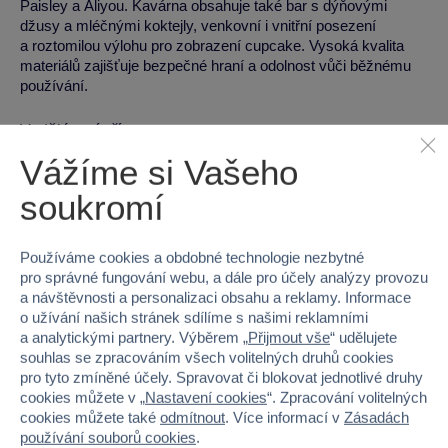
Paisley a Aliyou. Kavárna obsahuje také bar s dýňovými
džusy a mléčnými koktejly, venkovní i vnitřní posezení
a roztomilou výlohu pro zobrazení cupcake. Vysoká kvalita
materiálů zajišťuje bezpečné hraní a odolnost vůči běžnému
používání.
Vzdělávací přínosy
Vážíme si Vašeho
Rozvoj jemné motoriky a zručnosti
soukromí
Podpora logického myšlení a trpělivosti
Rozvoj představivosti a hraní rolí
Podpora tvořivosti při stavění a hraní
Používáme cookies a obdobné technologie nezbytné
pro správné fungování webu, a dále pro účely analýzy provozu
Technická specifikace
a návštěvnosti a personalizaci obsahu a reklamy. Informace
o užívání našich stránek sdílíme s našimi reklamními
a analytickými partnery. Výběrem „
Přijmout vše
“ udělujete
Materiál:
Plast
souhlas se zpracováním všech volitelných druhů cookies
Hmotnost:
673 g
pro tyto zmíněné účely. Spravovat či blokovat jednotlivé druhy
Rozměry:
35.4 x 19.1 x 7 cm
cookies můžete v „
Nastavení cookies
“. Zpracování volitelných
cookies můžete také
odmítnout
. Více informací v
Zásadách
používání souborů cookies
.
Pro koho je hračka vhodná