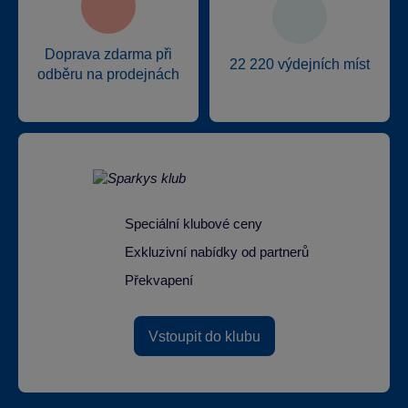
Doprava zdarma při
22 220 výdejních míst
odběru na prodejnách
Speciální klubové ceny
Exkluzivní nabídky od partnerů
Překvapení
Vstoupit do klubu