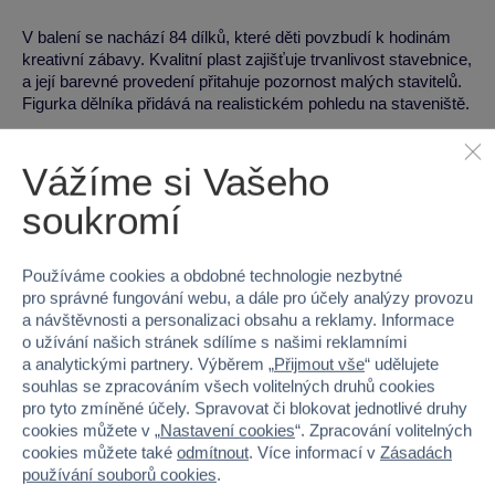
V balení se nachází 84 dílků, které děti povzbudí k hodinám
kreativní zábavy. Kvalitní plast zajišťuje trvanlivost stavebnice,
a její barevné provedení přitahuje pozornost malých stavitelů.
Figurka dělníka přidává na realistickém pohledu na staveniště.
Vzdělávací přínosy
Vážíme si Vašeho
Rozvoj jemné motoriky a zručnosti
soukromí
Podpora logického myšlení a trpělivosti
Podpora týmové spolupráce během hry s přáteli
Používáme cookies a obdobné technologie nezbytné
Podpora představivosti a hraní rolí
pro správné fungování webu, a dále pro účely analýzy provozu
a návštěvnosti a personalizaci obsahu a reklamy. Informace
Technická specifikace
o užívání našich stránek sdílíme s našimi reklamními
a analytickými partnery. Výběrem „
Přijmout vše
“ udělujete
Materiál:
plast
souhlas se zpracováním všech volitelných druhů cookies
pro tyto zmíněné účely. Spravovat či blokovat jednotlivé druhy
Hmotnost:
2727 g
cookies můžete v „
Nastavení cookies
“. Zpracování volitelných
Rozměry (Š x V x H):
55.5 x 37.8 x 13.2 cm
cookies můžete také
odmítnout
. Více informací v
Zásadách
používání souborů cookies
.
Pro koho je hračka vhodná