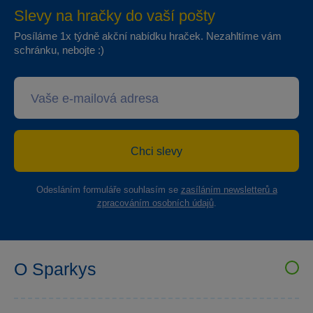
Slevy na hračky do vaší pošty
Posíláme 1x týdně akční nabídku hraček. Nezahltíme vám
schránku, nebojte :)
Chci slevy
Odesláním formuláře souhlasím se
zasíláním newsletterů a
zpracováním osobních údajů
.
O Sparkys
VELKOOBCHOD SPARKYS