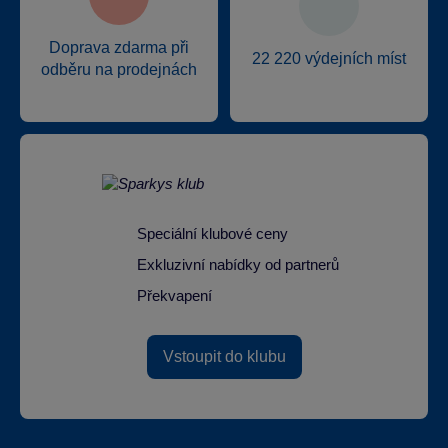
Doprava zdarma při
22 220 výdejních míst
odběru na prodejnách
Speciální klubové ceny
Exkluzivní nabídky od partnerů
Překvapení
Vstoupit do klubu