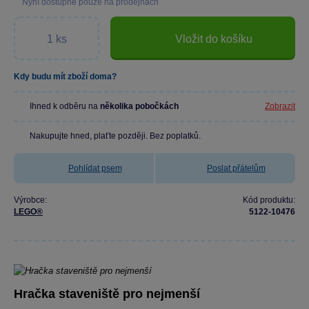
Nyní dostupné pouze na prodejnách
Vložit do košíku
Kdy budu mít zboží doma?
Ihned k odběru na
několika pobočkách
Zobrazit
Nakupujte hned, plaťte později. Bez poplatků.
Pohlídat psem
Poslat přátelům
Výrobce:
Kód produktu:
LEGO®
5122-10476
Hračka staveniště pro nejmenší