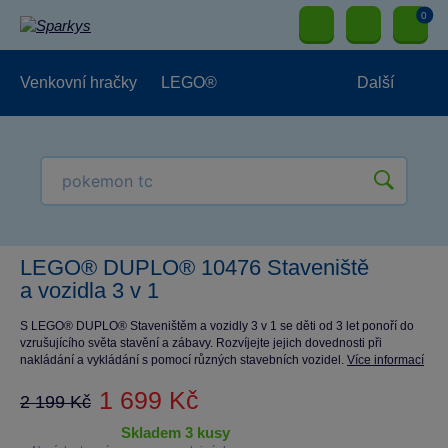
0
Venkovní hračky
LEGO®
Další
Pro kluky
Pro holky
Pro nejmenší
NOVINKY
LEGO® DUPLO® 10476 Staveniště
a vozidla 3 v 1
S LEGO® DUPLO® Staveništěm a vozidly 3 v 1 se děti od 3 let ponoří do
vzrušujícího světa stavění a zábavy. Rozvíjejte jejich dovednosti při
nakládání a vykládání s pomocí různých stavebních vozidel.
Více informací
1 699 Kč
2 199 Kč
skladem 3 kusy